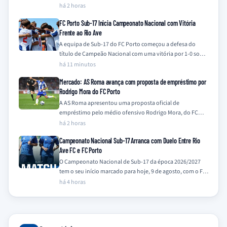
Liga, prometendo ir…
há 2 horas
FC Porto Sub-17 Inicia Campeonato Nacional com Vitória
Frente ao Rio Ave
A equipa de Sub-17 do FC Porto começou a defesa do
título de Campeão Nacional com uma vitória por 1-0 sobre
o…
há 11 minutos
Mercado: AS Roma avança com proposta de empréstimo por
Rodrigo Mora do FC Porto
A AS Roma apresentou uma proposta oficial de
empréstimo pelo médio ofensivo Rodrigo Mora, do FC
Porto, com uma opção de compra,…
há 2 horas
Campeonato Nacional Sub-17 Arranca com Duelo Entre Rio
Ave FC e FC Porto
O Campeonato Nacional de Sub-17 da época 2026/2027
tem o seu início marcado para hoje, 9 de agosto, com o FC
Porto,…
há 4 horas