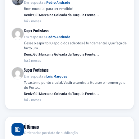
Em resposta a
Pedro Andrade
Bom mundial para ser vendido!
Deniz Gül Marca na Goleada da Turquia Frente…
há 2 meses
Super Portistass
Em resposta a
Pedro Andrade
É esse o espírito! O apoio dos adeptos é fundamental. Que faça de
facto um…
Deniz Gül Marca na Goleada da Turquia Frente…
há 2 meses
Super Portistass
Em resposta a
Luis Marques
Tocaste no ponto crucial. Vestir a camisola 9 ou ser o homem golo
do Porto…
Deniz Gül Marca na Goleada da Turquia Frente…
há 2 meses
Últimas
Ordenadas por data de publicação