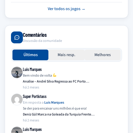
Ver todos os jogos →
Comentários
Discussão da comunidade
Últimos
Mais resp.
Melhores
Luis Marques
Bem vindo de volta
Analise – André Silva Regressa ao FC Porto…
há 2 meses
Super Portistass
Em resposta a
Luis Marques
Se der para encaixar uns milhões é que era!
Deniz Gül Marca na Goleada da Turquia Frente…
há 2 meses
Luis Marques