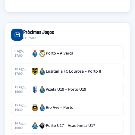
Próximos Jogos
FC Porto
9 Ago,
Porto – Alverca
17:00
10 Ago,
Lusitania FC Lourosa – Porto II
17:00
15 Ago,
Vizela U19 – Porto U19
16:00
15 Ago,
Rio Ave – Porto
19:30
16 Ago,
Porto U17 – Académica U17
10:00