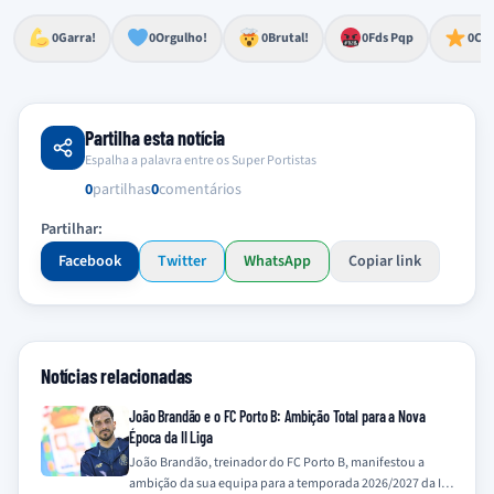
Esforço, determinação, aprovação forte
Lealdade, amor clubístico, sentimento profundo
Impressionante, chocante, de grande impacto
Reação de desespero, raiva, frustração ou espanto extremo
Excelência, destaque, o melhor
0
Garra!
0
Orgulho!
0
Brutal!
0
Fds Pqp
0
Cra
Partilha esta notícia
Espalha a palavra entre os Super Portistas
0
partilhas
0
comentários
Partilhar:
Facebook
Twitter
WhatsApp
Copiar link
Notícias relacionadas
João Brandão e o FC Porto B: Ambição Total para a Nova
Época da II Liga
João Brandão, treinador do FC Porto B, manifestou a
ambição da sua equipa para a temporada 2026/2027 da II