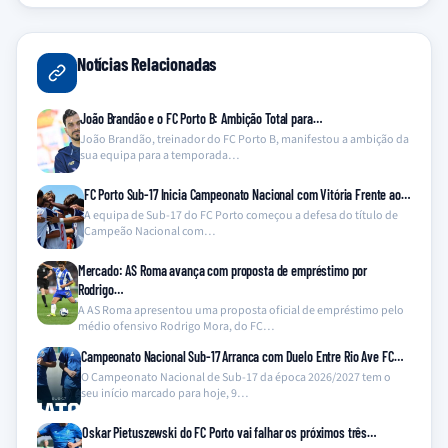
Notícias Relacionadas
João Brandão e o FC Porto B: Ambição Total para…
João Brandão, treinador do FC Porto B, manifestou a ambição da
sua equipa para a temporada…
FC Porto Sub-17 Inicia Campeonato Nacional com Vitória Frente ao…
A equipa de Sub-17 do FC Porto começou a defesa do título de
Campeão Nacional com…
Mercado: AS Roma avança com proposta de empréstimo por
Rodrigo…
A AS Roma apresentou uma proposta oficial de empréstimo pelo
médio ofensivo Rodrigo Mora, do FC…
Campeonato Nacional Sub-17 Arranca com Duelo Entre Rio Ave FC…
O Campeonato Nacional de Sub-17 da época 2026/2027 tem o
seu início marcado para hoje, 9…
Oskar Pietuszewski do FC Porto vai falhar os próximos três…