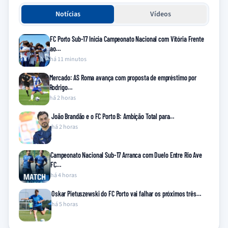
Notícias
Vídeos
FC Porto Sub-17 Inicia Campeonato Nacional com Vitória Frente
ao…
há 11 minutos
Mercado: AS Roma avança com proposta de empréstimo por
Rodrigo…
há 2 horas
João Brandão e o FC Porto B: Ambição Total para…
há 2 horas
Campeonato Nacional Sub-17 Arranca com Duelo Entre Rio Ave
FC…
há 4 horas
Oskar Pietuszewski do FC Porto vai falhar os próximos três…
há 5 horas