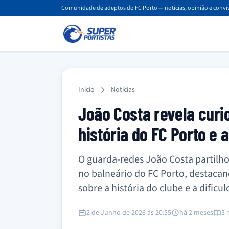
Comunidade de adeptos do FC Porto — notícias, opinião e convív
Início
Notícias
João Costa revela curi
história do FC Porto e 
O guarda-redes João Costa partilho
no balneário do FC Porto, destaca
sobre a história do clube e a dificu
2 de Junho de 2026 às 20:55
há 2 meses
3 