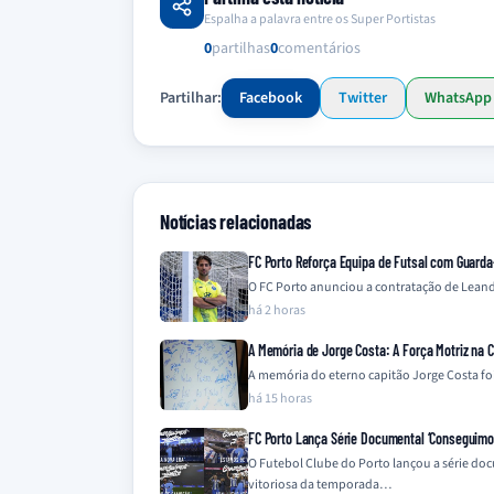
Espalha a palavra entre os Super Portistas
0
partilhas
0
comentários
Partilhar:
Facebook
Twitter
WhatsApp
Notícias relacionadas
FC Porto Reforça Equipa de Futsal com Guard
O FC Porto anunciou a contratação de Leandr
há 2 horas
A Memória de Jorge Costa: A Força Motriz na 
A memória do eterno capitão Jorge Costa fo
há 15 horas
FC Porto Lança Série Documental ‘Conseguimos 
O Futebol Clube do Porto lançou a série do
vitoriosa da temporada…