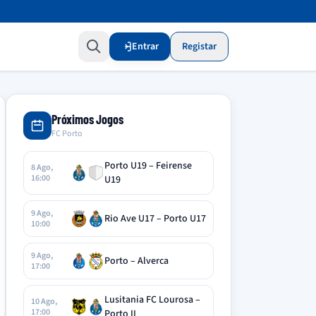
Entrar
Registar
Próximos Jogos
FC Porto
Porto U19 – Feirense
8 Ago,
16:00
U19
9 Ago,
Rio Ave U17 – Porto U17
10:00
9 Ago,
Porto – Alverca
17:00
Lusitania FC Lourosa –
10 Ago,
17:00
Porto II