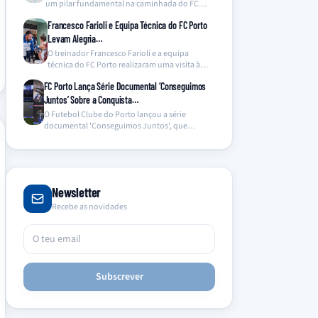
um pilar fundamental na caminhada do FC
Porto…
Francesco Farioli e Equipa Técnica do FC Porto
Levam Alegria…
O treinador Francesco Farioli e a equipa
técnica do FC Porto realizaram uma visita à
ala…
FC Porto Lança Série Documental ‘Conseguimos
Juntos’ Sobre a Conquista…
O Futebol Clube do Porto lançou a série
documental 'Conseguimos Juntos', que
oferece um olhar inédito…
Newsletter
Recebe as novidades
Subscrever