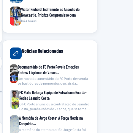
Victor Froholdt Indiferente ao Assédio do
Newcastle, Prioriza Compromisso com…
há 4 horas
Notícias Relacionadas
Documentário do FC Porto Revela Emoções
Fortes: Lágrimas de Vasco…
Um novo documentário do FC Porto desvenda
os bastidores de momentos cruciais da
temporada, com destaque…
es
FC Porto Reforça Equipa de Futsal com Guarda-
Redes Leandro Costa
O FC Porto anunciou a contratação de Leandro
Costa, guarda-redes de 27 anos, que se torna…
A Memória de Jorge Costa: A Força Motriz na
Conquista…
A memória do eterno capitão Jorge Costa foi