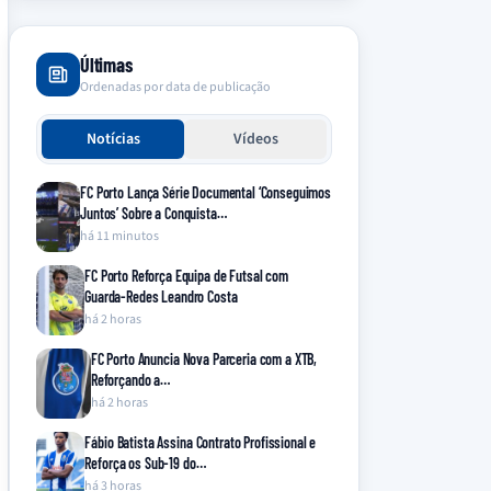
Últimas
Ordenadas por data de publicação
Notícias
Vídeos
FC Porto Lança Série Documental ‘Conseguimos
Juntos’ Sobre a Conquista…
há 11 minutos
FC Porto Reforça Equipa de Futsal com
Guarda-Redes Leandro Costa
há 2 horas
FC Porto Anuncia Nova Parceria com a XTB,
Reforçando a…
há 2 horas
Fábio Batista Assina Contrato Profissional e
Reforça os Sub-19 do…
há 3 horas