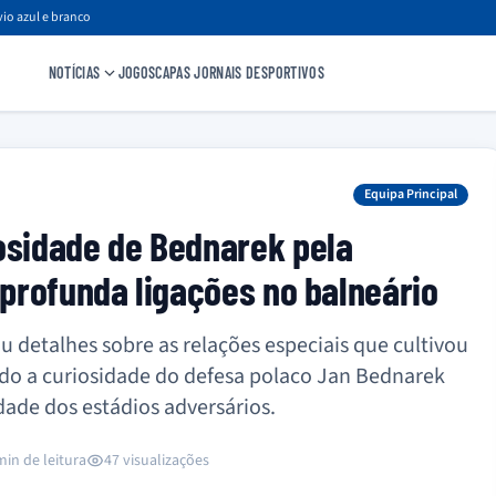
io azul e branco
NOTÍCIAS
JOGOS
CAPAS JORNAIS DESPORTIVOS
Equipa Principal
osidade de Bednarek pela
aprofunda ligações no balneário
u detalhes sobre as relações especiais que cultivou
ndo a curiosidade do defesa polaco Jan Bednarek
ldade dos estádios adversários.
min de leitura
47 visualizações