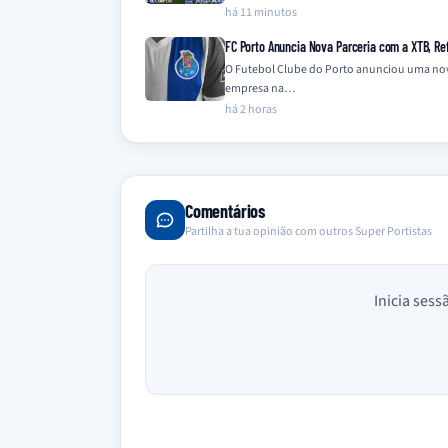
há 11 minutos
FC Porto Anuncia Nova Parceria com a XTB, Ref
O Futebol Clube do Porto anunciou uma nova 
empresa na…
há 2 horas
Comentários
Partilha a tua opinião com outros Super Portistas
Inicia sess