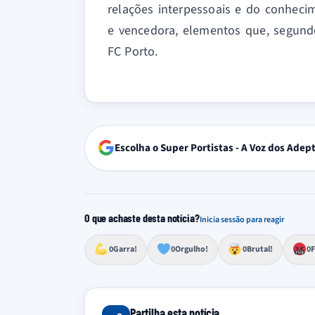
relações interpessoais e do conhec
e vencedora, elementos que, segundo
FC Porto.
Escolha o Super Portistas - A Voz dos Adep
O que achaste desta notícia?
Inicia sessão para reagir
Esforço, determinação, aprovação forte
Lealdade, amor clubístico, sentimento profundo
Impressionante, chocante, de grande impacto
Reação de desespero, raiva, frustração ou espan
Excelência, destaque, o melhor
0
Garra!
0
Orgulho!
0
Brutal!
0
F
Partilha esta notícia