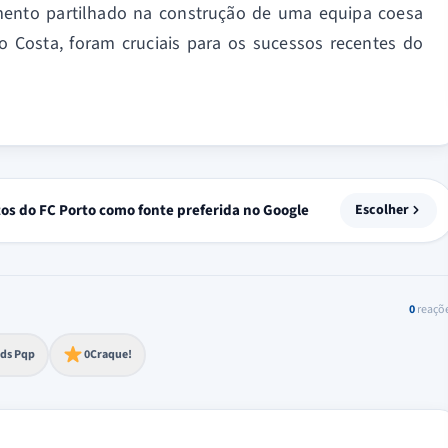
imento partilhado na construção de uma equipa coesa
 Costa, foram cruciais para os sucessos recentes do
tos do FC Porto como fonte preferida no Google
Escolher
0
reaçõ
to extremo
ds Pqp
0
Craque!