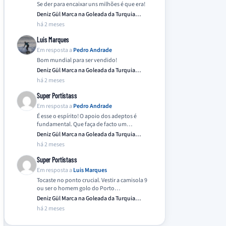
Se der para encaixar uns milhões é que era!
Deniz Gül Marca na Goleada da Turquia
Frente…
há 2 meses
Luis Marques
Em resposta a
Pedro Andrade
Bom mundial para ser vendido!
Deniz Gül Marca na Goleada da Turquia
Frente…
há 2 meses
Super Portistass
Em resposta a
Pedro Andrade
É esse o espírito! O apoio dos adeptos é
fundamental. Que faça de facto um…
Deniz Gül Marca na Goleada da Turquia
Frente…
há 2 meses
Super Portistass
Em resposta a
Luis Marques
Tocaste no ponto crucial. Vestir a camisola 9
ou ser o homem golo do Porto…
Deniz Gül Marca na Goleada da Turquia
Frente…
há 2 meses