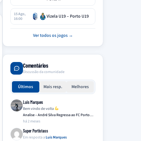
15 Ago,
Vizela U19 – Porto U19
16:00
Ver todos os jogos →
Comentários
Discussão da comunidade
Últimos
Mais resp.
Melhores
Luis Marques
Bem vindo de volta
Analise – André Silva Regressa ao FC Porto…
há 2 meses
Super Portistass
Em resposta a
Luis Marques