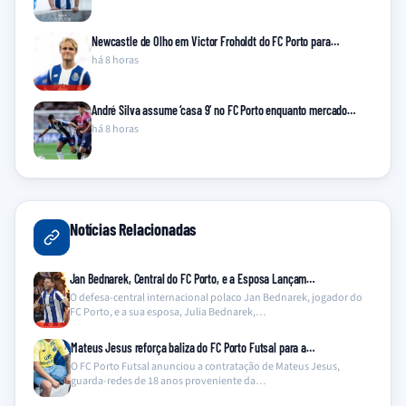
Newcastle de Olho em Victor Froholdt do FC Porto para…
há 8 horas
André Silva assume ‘casa 9’ no FC Porto enquanto mercado…
há 8 horas
Notícias Relacionadas
Jan Bednarek, Central do FC Porto, e a Esposa Lançam…
O defesa-central internacional polaco Jan Bednarek, jogador do
FC Porto, e a sua esposa, Julia Bednarek,…
Mateus Jesus reforça baliza do FC Porto Futsal para a…
O FC Porto Futsal anunciou a contratação de Mateus Jesus,
guarda-redes de 18 anos proveniente da…