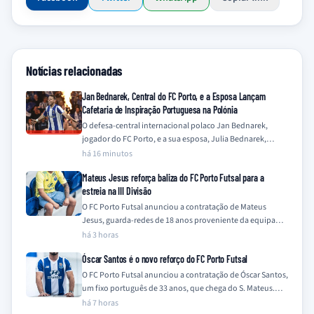
Notícias relacionadas
Jan Bednarek, Central do FC Porto, e a Esposa Lançam
Cafetaria de Inspiração Portuguesa na Polónia
O defesa-central internacional polaco Jan Bednarek,
jogador do FC Porto, e a sua esposa, Julia Bednarek,
embarcaram numa nova iniciativa empresarial na…
há 16 minutos
Mateus Jesus reforça baliza do FC Porto Futsal para a
estreia na III Divisão
O FC Porto Futsal anunciou a contratação de Mateus
Jesus, guarda-redes de 18 anos proveniente da equipa
Sub-19 do clube, para a…
há 3 horas
Óscar Santos é o novo reforço do FC Porto Futsal
O FC Porto Futsal anunciou a contratação de Óscar Santos,
um fixo português de 33 anos, que chega do S. Mateus.
O…
há 7 horas