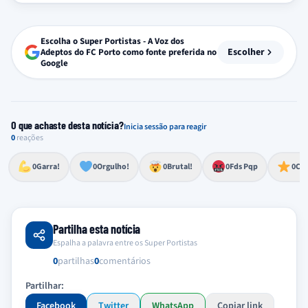
Escolha o Super Portistas - A Voz dos
Escolher
Adeptos do FC Porto como fonte preferida no
Google
O que achaste desta notícia?
Inicia sessão para reagir
0
reações
Esforço, determinação, aprovação forte
Lealdade, amor clubístico, sentimento profundo
Impressionante, chocante, de grande impacto
Reação de desespero, raiva, frustração ou espanto extremo
Excelência, destaque, o melhor
0
Garra!
0
Orgulho!
0
Brutal!
0
Fds Pqp
0
Cra
Partilha esta notícia
Espalha a palavra entre os Super Portistas
0
partilhas
0
comentários
Partilhar:
Facebook
Twitter
WhatsApp
Copiar link