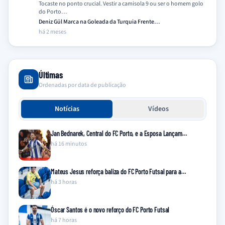
Tocaste no ponto crucial. Vestir a camisola 9 ou ser o homem golo
do Porto…
Deniz Gül Marca na Goleada da Turquia Frente…
há 2 meses
Últimas
Ordenadas por data de publicação
Notícias
Vídeos
Jan Bednarek, Central do FC Porto, e a Esposa Lançam…
há 16 minutos
Mateus Jesus reforça baliza do FC Porto Futsal para a…
há 3 horas
Óscar Santos é o novo reforço do FC Porto Futsal
há 7 horas