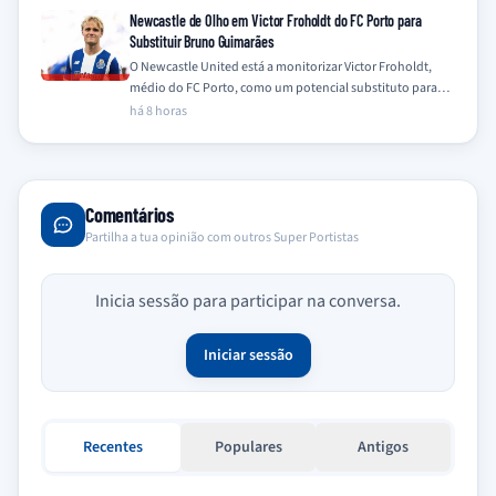
Newcastle de Olho em Victor Froholdt do FC Porto para
Substituir Bruno Guimarães
O Newcastle United está a monitorizar Victor Froholdt,
médio do FC Porto, como um potencial substituto para
Bruno Guimarães, que se encontra…
há 8 horas
Comentários
Partilha a tua opinião com outros Super Portistas
Inicia sessão para participar na conversa.
Iniciar sessão
Recentes
Populares
Antigos