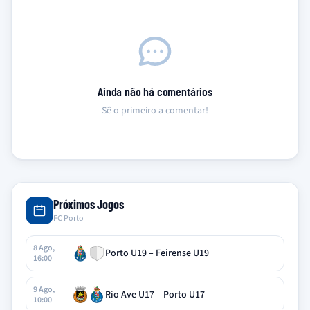
Ainda não há comentários
Sê o primeiro a comentar!
Próximos Jogos
FC Porto
8 Ago,
Porto U19 – Feirense U19
16:00
9 Ago,
Rio Ave U17 – Porto U17
10:00