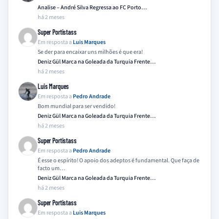
Analise – André Silva Regressa ao FC Porto…
há 2 meses
Super Portistass
Em resposta a
Luis Marques
Se der para encaixar uns milhões é que era!
Deniz Gül Marca na Goleada da Turquia Frente…
há 2 meses
Luis Marques
Em resposta a
Pedro Andrade
Bom mundial para ser vendido!
Deniz Gül Marca na Goleada da Turquia Frente…
há 2 meses
Super Portistass
Em resposta a
Pedro Andrade
É esse o espírito! O apoio dos adeptos é fundamental. Que faça de
facto um…
Deniz Gül Marca na Goleada da Turquia Frente…
há 2 meses
Super Portistass
Em resposta a
Luis Marques