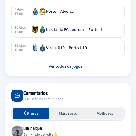
9 Ago,
Porto – Alverca
17:00
10 Ago,
Lusitania FC Lourosa – Porto II
17:00
15 Ago,
Vizela U19 – Porto U19
16:00
Ver todos os jogos →
Comentários
Discussão da comunidade
Últimos
Mais resp.
Melhores
Luis Marques
Bem vindo de volta