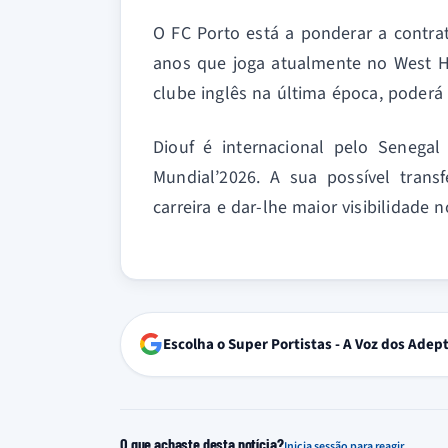
O FC Porto está a ponderar a contrat
anos que joga atualmente no West Ha
clube inglês na última época, poderá 
Diouf é internacional pelo Senegal
Mundial’2026. A sua possível trans
carreira e dar-lhe maior visibilidade 
Escolha o Super Portistas - A Voz dos Adep
O que achaste desta notícia?
Inicia sessão para reagir