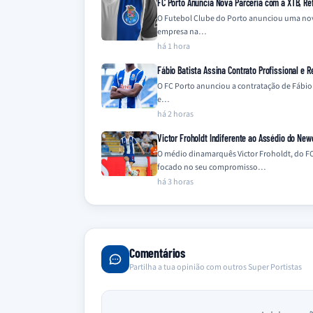
FC Porto Anuncia Nova Parceria com a XTB, Ref
O Futebol Clube do Porto anunciou uma nova 
empresa na…
há 1 hora
Fábio Batista Assina Contrato Profissional e R
O FC Porto anunciou a contratação de Fábio B
e…
há 2 horas
Victor Froholdt Indiferente ao Assédio do New
O médio dinamarquês Victor Froholdt, do FC
focado no seu compromisso…
há 3 horas
Comentários
Partilha a tua opinião com outros Super Portistas