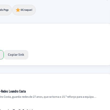
to extremo
ds Pqp
0
Craque!
Copiar link
a-Redes Leandro Costa
o Costa, guarda-redes de 27 anos, que se torna o 15.º reforço para a equipa…