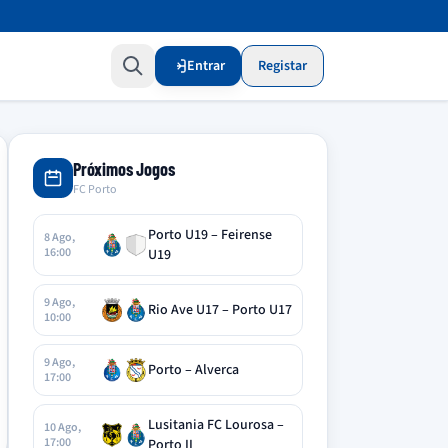
Entrar
Registar
Próximos Jogos
FC Porto
Porto U19 – Feirense
8 Ago,
16:00
U19
9 Ago,
Rio Ave U17 – Porto U17
10:00
9 Ago,
Porto – Alverca
17:00
Lusitania FC Lourosa –
10 Ago,
17:00
Porto II