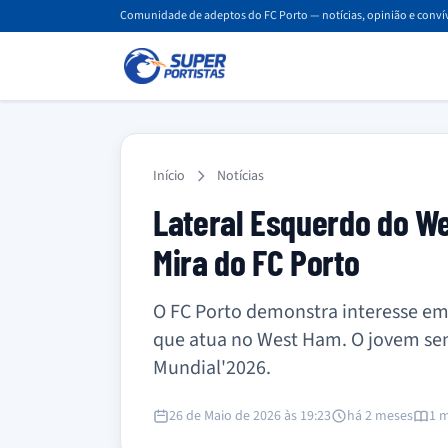
Comunidade de adeptos do FC Porto — notícias, opinião e convív
Início
Notícias
Lateral Esquerdo do Wes
Mira do FC Porto
O FC Porto demonstra interesse em 
que atua no West Ham. O jovem sen
Mundial'2026.
26 de Maio de 2026 às 19:23
há 2 meses
1 m