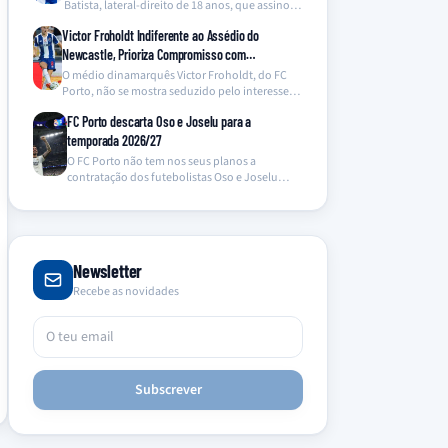
Batista, lateral-direito de 18 anos, que assinou
um…
Victor Froholdt Indiferente ao Assédio do
Newcastle, Prioriza Compromisso com…
O médio dinamarquês Victor Froholdt, do FC
Porto, não se mostra seduzido pelo interesse
do Newcastle…
FC Porto descarta Oso e Joselu para a
temporada 2026/27
O FC Porto não tem nos seus planos a
contratação dos futebolistas Oso e Joselu
para…
Newsletter
Recebe as novidades
Subscrever