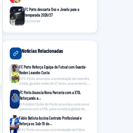
FC Porto descarta Oso e Joselu para a
temporada 2026/27
há 3 horas
Notícias Relacionadas
FC Porto Reforça Equipa de Futsal com Guarda-
Redes Leandro Costa
O FC Porto anunciou a contratação de Leandro
Costa, guarda-redes de 27 anos, que se torna…
FC Porto Anuncia Nova Parceria com a XTB,
Reforçando a…
O Futebol Clube do Porto anunciou uma nova
parceria com a XTB, uma corretora global de…
Fábio Batista Assina Contrato Profissional e
Reforça os Sub-19 do…
O FC Porto anunciou a contratação de Fábio