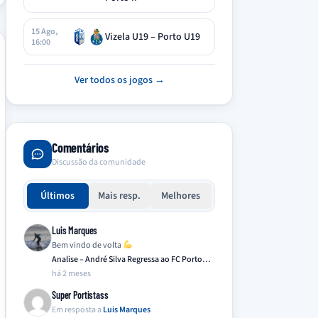
15 Ago,
Vizela U19 – Porto U19
16:00
Ver todos os jogos →
Comentários
Discussão da comunidade
Últimos
Mais resp.
Melhores
Luis Marques
Bem vindo de volta
Analise – André Silva Regressa ao FC Porto…
há 2 meses
Super Portistass
Em resposta a
Luis Marques