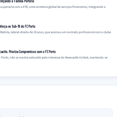
orçando a ‘Família Portista’
parceria com a XTB, uma corretora global de serviços financeiros, integrando a
eforça os Sub-19 do FC Porto
atista, lateral-direito de 18 anos, que assinou um contrato profissional com o clube
castle, Prioriza Compromisso com o FC Porto
 Porto, não se mostra seduzido pelo interesse do Newcastle United, mantendo-se