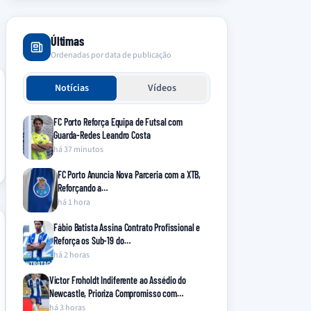
Últimas
Ordenadas por data de publicação
Notícias
Vídeos
FC Porto Reforça Equipa de Futsal com
Guarda-Redes Leandro Costa
há 37 minutos
FC Porto Anuncia Nova Parceria com a XTB,
Reforçando a…
há 1 hora
Fábio Batista Assina Contrato Profissional e
Reforça os Sub-19 do…
há 2 horas
Victor Froholdt Indiferente ao Assédio do
Newcastle, Prioriza Compromisso com…
há 3 horas