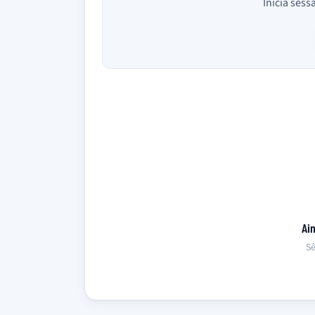
Inicia sess
Ai
Sê