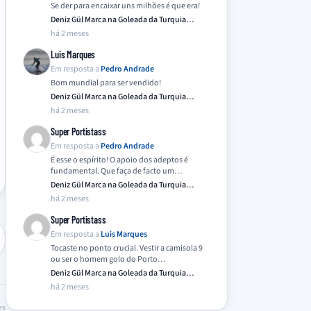
Se der para encaixar uns milhões é que era!
Deniz Gül Marca na Goleada da Turquia
Frente…
há 2 meses
Luis Marques
Em resposta a
Pedro Andrade
Bom mundial para ser vendido!
Deniz Gül Marca na Goleada da Turquia
Frente…
há 2 meses
Super Portistass
Em resposta a
Pedro Andrade
É esse o espírito! O apoio dos adeptos é
fundamental. Que faça de facto um…
Deniz Gül Marca na Goleada da Turquia
Frente…
há 2 meses
Super Portistass
Em resposta a
Luis Marques
Tocaste no ponto crucial. Vestir a camisola 9
ou ser o homem golo do Porto…
Deniz Gül Marca na Goleada da Turquia
Frente…
há 2 meses
es