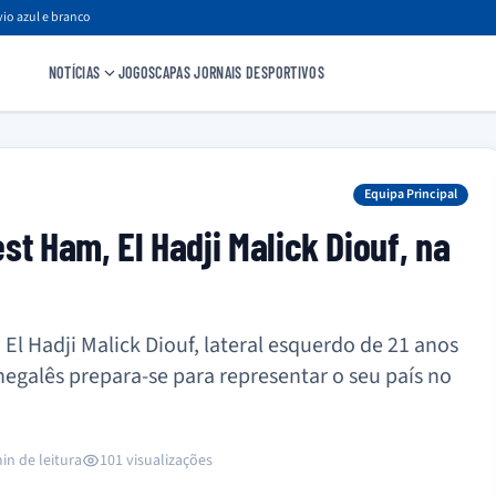
io azul e branco
NOTÍCIAS
JOGOS
CAPAS JORNAIS DESPORTIVOS
Equipa Principal
t Ham, El Hadji Malick Diouf, na
El Hadji Malick Diouf, lateral esquerdo de 21 anos
egalês prepara-se para representar o seu país no
in de leitura
101 visualizações