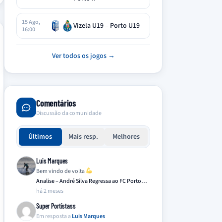
15 Ago,
Vizela U19 – Porto U19
16:00
Ver todos os jogos →
Comentários
Discussão da comunidade
Últimos
Mais resp.
Melhores
Luis Marques
Bem vindo de volta
Analise – André Silva Regressa ao FC Porto…
há 2 meses
Super Portistass
Em resposta a
Luis Marques