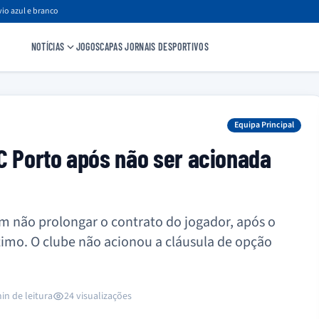
io azul e branco
NOTÍCIAS
JOGOS
CAPAS JORNAIS DESPORTIVOS
Equipa Principal
C Porto após não ser acionada
m não prolongar o contrato do jogador, após o
imo. O clube não acionou a cláusula de opção
in de leitura
24 visualizações