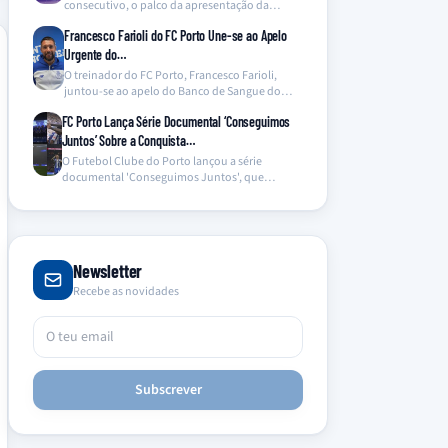
consecutivo, o palco da apresentação da
equipa de…
Francesco Farioli do FC Porto Une-se ao Apelo
Urgente do…
O treinador do FC Porto, Francesco Farioli,
juntou-se ao apelo do Banco de Sangue do
Hospital…
FC Porto Lança Série Documental ‘Conseguimos
Juntos’ Sobre a Conquista…
O Futebol Clube do Porto lançou a série
documental 'Conseguimos Juntos', que
oferece um olhar inédito…
Newsletter
Recebe as novidades
Subscrever