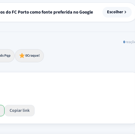
tos do FC Porto como fonte preferida no Google
Escolher
0
reaçõ
to extremo
ds Pqp
0
Craque!
Copiar link