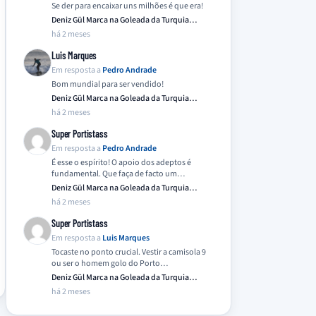
Se der para encaixar uns milhões é que era!
Deniz Gül Marca na Goleada da Turquia
Frente…
há 2 meses
Luis Marques
Em resposta a
Pedro Andrade
Bom mundial para ser vendido!
Deniz Gül Marca na Goleada da Turquia
Frente…
há 2 meses
Super Portistass
Em resposta a
Pedro Andrade
É esse o espírito! O apoio dos adeptos é
fundamental. Que faça de facto um…
Deniz Gül Marca na Goleada da Turquia
Frente…
há 2 meses
Super Portistass
Em resposta a
Luis Marques
Tocaste no ponto crucial. Vestir a camisola 9
ou ser o homem golo do Porto…
Deniz Gül Marca na Goleada da Turquia
Frente…
há 2 meses