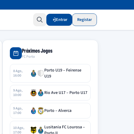
Entrar
Registar
Próximos Jogos
FC Porto
Porto U19 – Feirense
8 Ago,
16:00
U19
9 Ago,
Rio Ave U17 – Porto U17
10:00
9 Ago,
Porto – Alverca
17:00
Lusitania FC Lourosa –
10 Ago,
17:00
Porto II