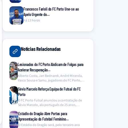
Francesco Farioli do FC Porto Une-se ao
Apelo Urgente do…
há 13 horas
Notícias Relacionadas
Lesionados do FC Porto Abdicam de Folgas para
Acelerar Recuperação…
Alberto Costa, Jan Bednarek, André Miranda,
Vasco Sousa e Samu, jogadores do FC Porto,
abdicaram dos…
Sévio Marcelo Reforça Equipa de Futsal do FC
Porto
O FC Porto Futsal anunciou a contratação de
Sévio Marcelo, ala português de 25 anos,
proveniente…
Estádio do Dragão Abre Portas para
Apresentação do Futebol Feminino…
O Estádio do Dragão será, pelo terceiro ano