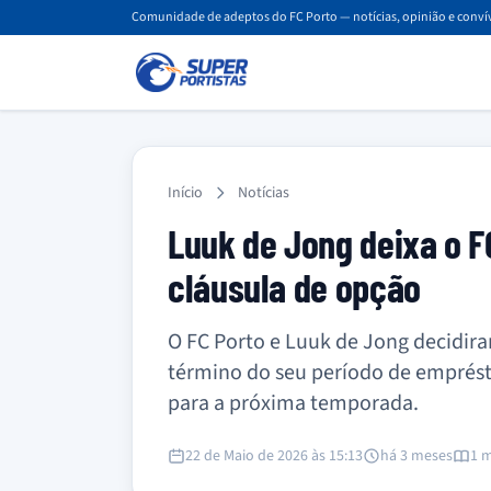
Comunidade de adeptos do FC Porto — notícias, opinião e convív
Início
Notícias
Luuk de Jong deixa o F
cláusula de opção
O FC Porto e Luuk de Jong decidira
término do seu período de emprést
para a próxima temporada.
22 de Maio de 2026 às 15:13
há 3 meses
1 m