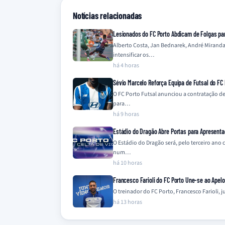
Notícias relacionadas
Lesionados do FC Porto Abdicam de Folgas par
Alberto Costa, Jan Bednarek, André Miranda
intensificar os…
há 4 horas
Sévio Marcelo Reforça Equipa de Futsal do FC 
O FC Porto Futsal anunciou a contratação de
para…
há 9 horas
Estádio do Dragão Abre Portas para Apresenta
O Estádio do Dragão será, pelo terceiro ano
num…
há 10 horas
Francesco Farioli do FC Porto Une-se ao Apel
O treinador do FC Porto, Francesco Farioli,
há 13 horas