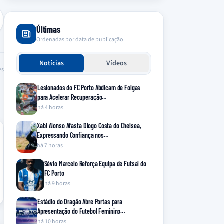
Últimas
Ordenadas por data de publicação
Notícias
Vídeos
es
Lesionados do FC Porto Abdicam de Folgas
para Acelerar Recuperação…
há 4 horas
Xabi Alonso Afasta Diogo Costa do Chelsea,
Expressando Confiança nos…
há 7 horas
Sévio Marcelo Reforça Equipa de Futsal do
FC Porto
há 9 horas
Estádio do Dragão Abre Portas para
Apresentação do Futebol Feminino…
há 10 horas