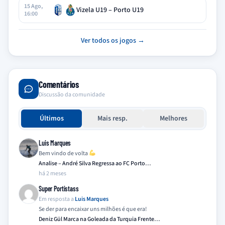
15 Ago,
Vizela U19 – Porto U19
16:00
Ver todos os jogos →
Comentários
Discussão da comunidade
Últimos
Mais resp.
Melhores
Luis Marques
Bem vindo de volta
Analise – André Silva Regressa ao FC Porto…
há 2 meses
Super Portistass
Em resposta a
Luis Marques
Se der para encaixar uns milhões é que era!
Deniz Gül Marca na Goleada da Turquia Frente…