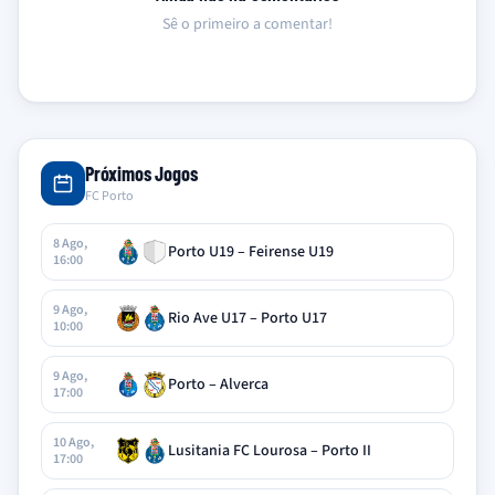
Sê o primeiro a comentar!
Próximos Jogos
FC Porto
8 Ago,
Porto U19 – Feirense U19
16:00
9 Ago,
Rio Ave U17 – Porto U17
10:00
9 Ago,
Porto – Alverca
17:00
10 Ago,
Lusitania FC Lourosa – Porto II
17:00