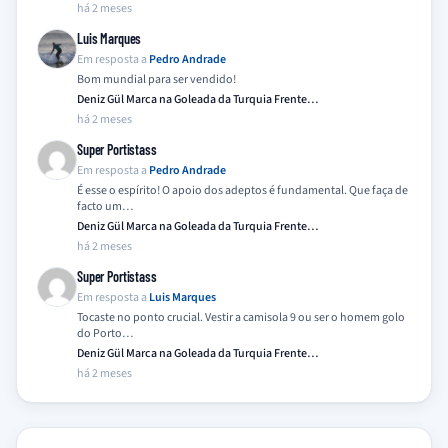
há 2 meses
Luis Marques
Em resposta a
Pedro Andrade
Bom mundial para ser vendido!
Deniz Gül Marca na Goleada da Turquia Frente…
há 2 meses
Super Portistass
Em resposta a
Pedro Andrade
É esse o espírito! O apoio dos adeptos é fundamental. Que faça de
facto um…
Deniz Gül Marca na Goleada da Turquia Frente…
há 2 meses
Super Portistass
Em resposta a
Luis Marques
Tocaste no ponto crucial. Vestir a camisola 9 ou ser o homem golo
do Porto…
Deniz Gül Marca na Goleada da Turquia Frente…
há 2 meses