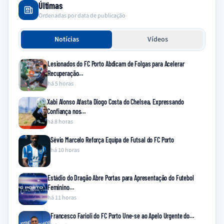
Últimas
Ordenadas por data de publicação
Notícias
Vídeos
Lesionados do FC Porto Abdicam de Folgas para Acelerar
Recuperação…
há 5 horas
Xabi Alonso Afasta Diogo Costa do Chelsea, Expressando
Confiança nos…
há 8 horas
Sévio Marcelo Reforça Equipa de Futsal do FC Porto
há 10 horas
Estádio do Dragão Abre Portas para Apresentação do Futebol
Feminino…
há 11 horas
Francesco Farioli do FC Porto Une-se ao Apelo Urgente do…