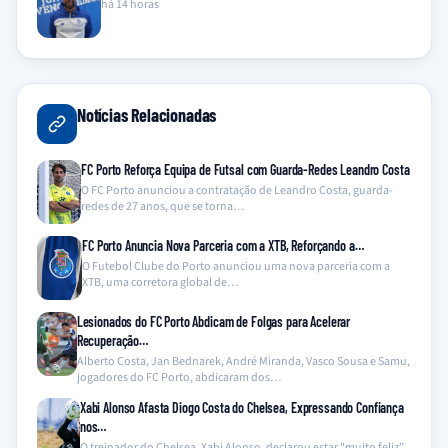
há 14 horas
Notícias Relacionadas
FC Porto Reforça Equipa de Futsal com Guarda-Redes Leandro Costa
O FC Porto anunciou a contratação de Leandro Costa, guarda-
redes de 27 anos, que se torna…
FC Porto Anuncia Nova Parceria com a XTB, Reforçando a…
O Futebol Clube do Porto anunciou uma nova parceria com a
XTB, uma corretora global de…
Lesionados do FC Porto Abdicam de Folgas para Acelerar
Recuperação…
Alberto Costa, Jan Bednarek, André Miranda, Vasco Sousa e Samu,
jogadores do FC Porto, abdicaram dos…
Xabi Alonso Afasta Diogo Costa do Chelsea, Expressando Confiança
nos…
O treinador do Chelsea, Xabi Alonso, declarou estar “muito feliz”