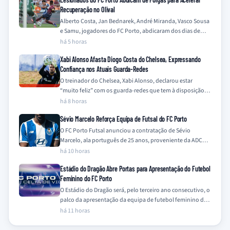
Recuperação no Olival
Alberto Costa, Jan Bednarek, André Miranda, Vasco Sousa
e Samu, jogadores do FC Porto, abdicaram dos dias de
folga para intensificar os…
há 5 horas
Xabi Alonso Afasta Diogo Costa do Chelsea, Expressando
Confiança nos Atuais Guarda-Redes
O treinador do Chelsea, Xabi Alonso, declarou estar
“muito feliz” com os guarda-redes que tem à disposição,
Mike Penders e Robert Sánchez,…
há 8 horas
Sévio Marcelo Reforça Equipa de Futsal do FC Porto
O FC Porto Futsal anunciou a contratação de Sévio
Marcelo, ala português de 25 anos, proveniente da ADCR
Caxinas Poça Barca, para…
há 10 horas
Estádio do Dragão Abre Portas para Apresentação do Futebol
Feminino do FC Porto
O Estádio do Dragão será, pelo terceiro ano consecutivo, o
palco da apresentação da equipa de futebol feminino do
FC Porto, num…
há 11 horas