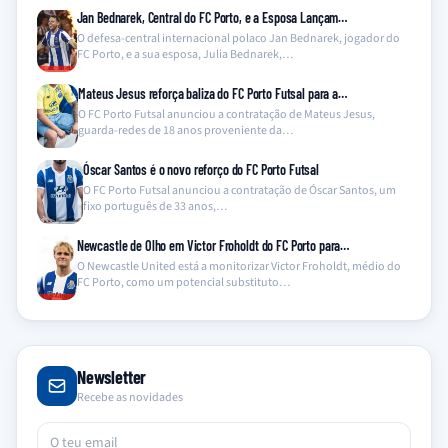
Jan Bednarek, Central do FC Porto, e a Esposa Lançam…
O defesa-central internacional polaco Jan Bednarek, jogador do
FC Porto, e a sua esposa, Julia Bednarek,…
Mateus Jesus reforça baliza do FC Porto Futsal para a…
O FC Porto Futsal anunciou a contratação de Mateus Jesus,
guarda-redes de 18 anos proveniente da…
Óscar Santos é o novo reforço do FC Porto Futsal
O FC Porto Futsal anunciou a contratação de Óscar Santos, um
fixo português de 33 anos,…
Newcastle de Olho em Victor Froholdt do FC Porto para…
O Newcastle United está a monitorizar Victor Froholdt, médio do
FC Porto, como um potencial substituto…
Newsletter
Recebe as novidades