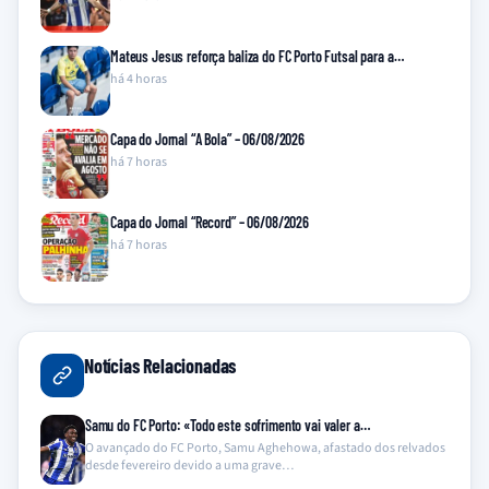
Mateus Jesus reforça baliza do FC Porto Futsal para a…
há 4 horas
Capa do Jornal “A Bola” – 06/08/2026
há 7 horas
Capa do Jornal “Record” – 06/08/2026
há 7 horas
Notícias Relacionadas
Samu do FC Porto: «Todo este sofrimento vai valer a…
O avançado do FC Porto, Samu Aghehowa, afastado dos relvados
desde fevereiro devido a uma grave…