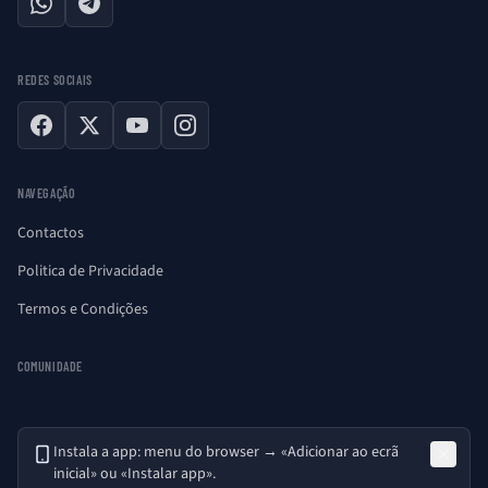
WhatsApp
Telegram
REDES SOCIAIS
Facebook
X
YouTube
Instagram
NAVEGAÇÃO
Contactos
Politica de Privacidade
Termos e Condições
COMUNIDADE
Instala a app: menu do browser → «Adicionar ao ecrã
inicial» ou «Instalar app».