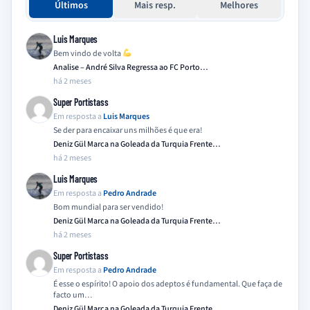
Últimos
Mais resp.
Melhores
Luis Marques
Bem vindo de volta
Analise – André Silva Regressa ao FC Porto…
há 2 meses
Super Portistass
Em resposta a
Luis Marques
Se der para encaixar uns milhões é que era!
Deniz Gül Marca na Goleada da Turquia Frente…
há 2 meses
Luis Marques
Em resposta a
Pedro Andrade
Bom mundial para ser vendido!
Deniz Gül Marca na Goleada da Turquia Frente…
há 2 meses
Super Portistass
Em resposta a
Pedro Andrade
É esse o espírito! O apoio dos adeptos é fundamental. Que faça de
facto um…
Deniz Gül Marca na Goleada da Turquia Frente…