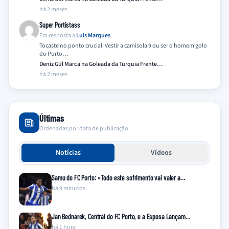
há 2 meses
Super Portistass
Em resposta a
Luis Marques
Tocaste no ponto crucial. Vestir a camisola 9 ou ser o homem golo
do Porto…
Deniz Gül Marca na Goleada da Turquia Frente…
há 2 meses
Últimas
Ordenadas por data de publicação
Notícias
Vídeos
Samu do FC Porto: «Todo este sofrimento vai valer a…
há 9 minutos
Jan Bednarek, Central do FC Porto, e a Esposa Lançam…
há 1 hora