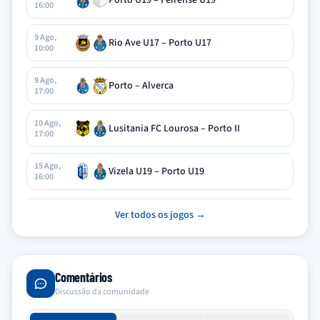
Porto U19 – Feirense U19
16:00
9 Ago,
Rio Ave U17 – Porto U17
10:00
9 Ago,
Porto – Alverca
17:00
10 Ago,
Lusitania FC Lourosa – Porto II
17:00
15 Ago,
Vizela U19 – Porto U19
16:00
Ver todos os jogos →
Comentários
Discussão da comunidade