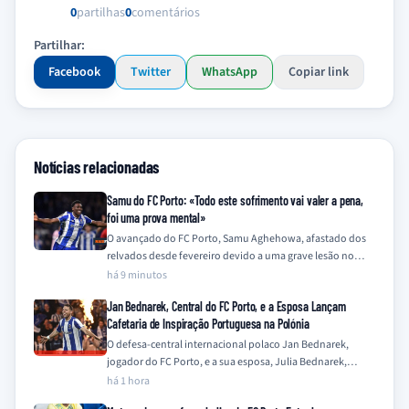
0
partilhas
0
comentários
Partilhar:
Facebook
Twitter
WhatsApp
Copiar link
Notícias relacionadas
Samu do FC Porto: «Todo este sofrimento vai valer a pena,
foi uma prova mental»
O avançado do FC Porto, Samu Aghehowa, afastado dos
relvados desde fevereiro devido a uma grave lesão no
joelho, descreveu o seu…
há 9 minutos
Jan Bednarek, Central do FC Porto, e a Esposa Lançam
Cafetaria de Inspiração Portuguesa na Polónia
O defesa-central internacional polaco Jan Bednarek,
jogador do FC Porto, e a sua esposa, Julia Bednarek,
embarcaram numa nova iniciativa empresarial na…
há 1 hora