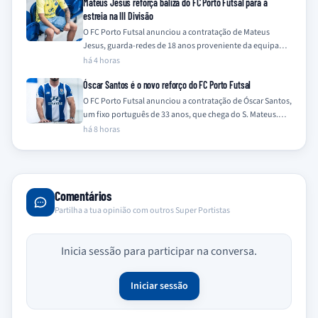
Mateus Jesus reforça baliza do FC Porto Futsal para a
estreia na III Divisão
O FC Porto Futsal anunciou a contratação de Mateus
Jesus, guarda-redes de 18 anos proveniente da equipa
Sub-19 do clube, para a…
há 4 horas
Óscar Santos é o novo reforço do FC Porto Futsal
O FC Porto Futsal anunciou a contratação de Óscar Santos,
um fixo português de 33 anos, que chega do S. Mateus.
O…
há 8 horas
Comentários
Partilha a tua opinião com outros Super Portistas
Inicia sessão para participar na conversa.
Iniciar sessão