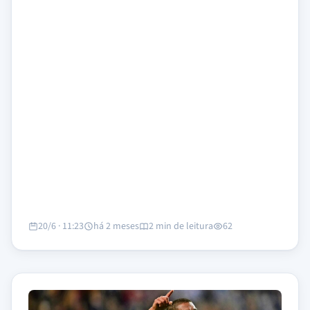
20/6 · 11:23
há 2 meses
2 min de leitura
62