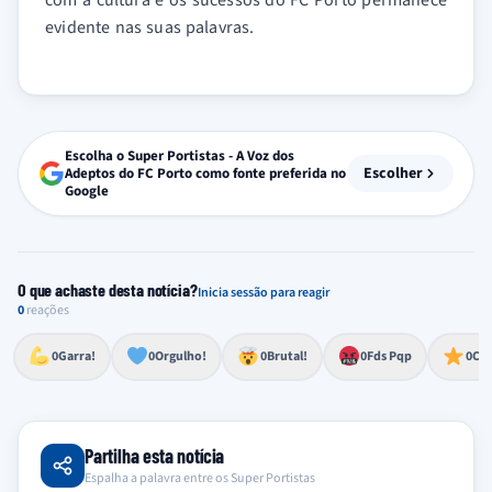
com a cultura e os sucessos do FC Porto permanece
evidente nas suas palavras.
Escolha o Super Portistas - A Voz dos
Escolher
Adeptos do FC Porto como fonte preferida no
Google
O que achaste desta notícia?
Inicia sessão para reagir
0
reações
Esforço, determinação, aprovação forte
Lealdade, amor clubístico, sentimento profundo
Impressionante, chocante, de grande impacto
Reação de desespero, raiva, frustração ou espanto extremo
Excelência, destaque, o melhor
0
Garra!
0
Orgulho!
0
Brutal!
0
Fds Pqp
0
Cra
Partilha esta notícia
Espalha a palavra entre os Super Portistas