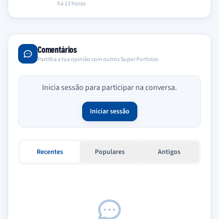
estreia oficial…
há 13 horas
Comentários
Partilha a tua opinião com outros Super Portistas
Inicia sessão para participar na conversa.
Iniciar sessão
Recentes
Populares
Antigos