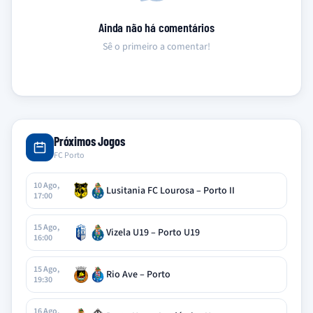
Ainda não há comentários
Sê o primeiro a comentar!
Próximos Jogos
FC Porto
10 Ago,
Lusitania FC Lourosa – Porto II
17:00
15 Ago,
Vizela U19 – Porto U19
16:00
15 Ago,
Rio Ave – Porto
19:30
16 Ago,