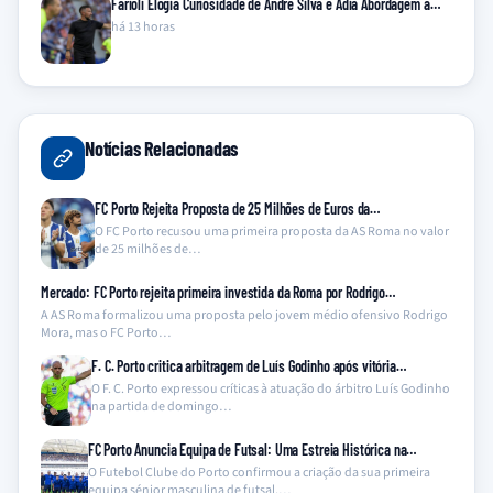
Farioli Elogia Curiosidade de André Silva e Adia Abordagem a…
há 13 horas
Notícias Relacionadas
FC Porto Rejeita Proposta de 25 Milhões de Euros da…
O FC Porto recusou uma primeira proposta da AS Roma no valor
de 25 milhões de…
Mercado: FC Porto rejeita primeira investida da Roma por Rodrigo…
A AS Roma formalizou uma proposta pelo jovem médio ofensivo Rodrigo
Mora, mas o FC Porto…
F. C. Porto critica arbitragem de Luís Godinho após vitória…
O F. C. Porto expressou críticas à atuação do árbitro Luís Godinho
na partida de domingo…
FC Porto Anuncia Equipa de Futsal: Uma Estreia Histórica na…
O Futebol Clube do Porto confirmou a criação da sua primeira
equipa sénior masculina de futsal,…