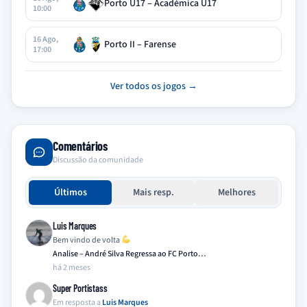
Porto U17 – Académica U17
10:00
16 Ago,
Porto II – Farense
17:00
Ver todos os jogos →
Comentários
Discussão da comunidade
Últimos
Mais resp.
Melhores
Luis Marques
Bem vindo de volta
Analise – André Silva Regressa ao FC Porto…
há 2 meses
Super Portistass
Em resposta a
Luis Marques