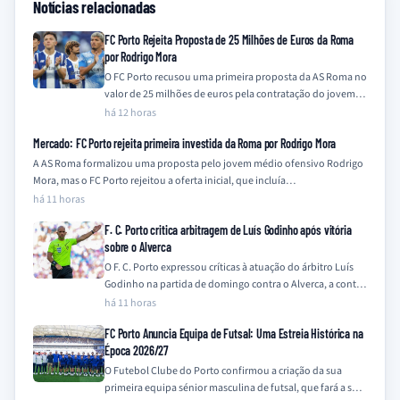
Notícias relacionadas
FC Porto Rejeita Proposta de 25 Milhões de Euros da Roma
por Rodrigo Mora
O FC Porto recusou uma primeira proposta da AS Roma no
valor de 25 milhões de euros pela contratação do jovem
médio-ofensivo…
há 12 horas
Mercado: FC Porto rejeita primeira investida da Roma por Rodrigo Mora
A AS Roma formalizou uma proposta pelo jovem médio ofensivo Rodrigo
Mora, mas o FC Porto rejeitou a oferta inicial, que incluía…
há 11 horas
F. C. Porto critica arbitragem de Luís Godinho após vitória
sobre o Alverca
O F. C. Porto expressou críticas à atuação do árbitro Luís
Godinho na partida de domingo contra o Alverca, a contar
para…
há 11 horas
FC Porto Anuncia Equipa de Futsal: Uma Estreia Histórica na
Época 2026/27
O Futebol Clube do Porto confirmou a criação da sua
primeira equipa sénior masculina de futsal, que fará a sua