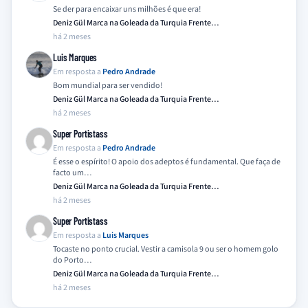
Se der para encaixar uns milhões é que era!
Deniz Gül Marca na Goleada da Turquia Frente…
há 2 meses
Luis Marques
Em resposta a
Pedro Andrade
Bom mundial para ser vendido!
Deniz Gül Marca na Goleada da Turquia Frente…
há 2 meses
Super Portistass
Em resposta a
Pedro Andrade
É esse o espírito! O apoio dos adeptos é fundamental. Que faça de
facto um…
Deniz Gül Marca na Goleada da Turquia Frente…
há 2 meses
Super Portistass
Em resposta a
Luis Marques
Tocaste no ponto crucial. Vestir a camisola 9 ou ser o homem golo
do Porto…
Deniz Gül Marca na Goleada da Turquia Frente…
há 2 meses