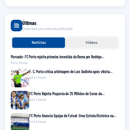
Últimas
Ordenadas por data de publicação
Notícias
Vídeos
Mercado: FC Porto rejeita primeira investida da Roma por Rodrigo…
há 11 horas
F. C. Porto critica arbitragem de Luís Godinho após vitória…
há 11 horas
FC Porto Rejeita Proposta de 25 Milhões de Euros da…
há 11 horas
FC Porto Anuncia Equipa de Futsal: Uma Estreia Histórica na…
há 12 horas