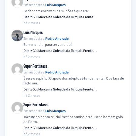
Em resposta a
Luis Marques
Se der para encaixar uns milhões é que era!
Deniz Gül Marca na Goleada da Turquia Frente…
há 2 meses
Luis Marques
Em resposta a
Pedro Andrade
Bom mundial para ser vendido!
Deniz Gül Marca na Goleada da Turquia Frente…
há 2 meses
Super Portistass
Em resposta a
Pedro Andrade
É esse o espírito! O apoio dos adeptos é fundamental. Que faça de
facto um…
Deniz Gül Marca na Goleada da Turquia Frente…
há 2 meses
Super Portistass
Em resposta a
Luis Marques
Tocaste no ponto crucial. Vestir a camisola 9 ou ser o homem golo
do Porto…
Deniz Gül Marca na Goleada da Turquia Frente…
há 2 meses