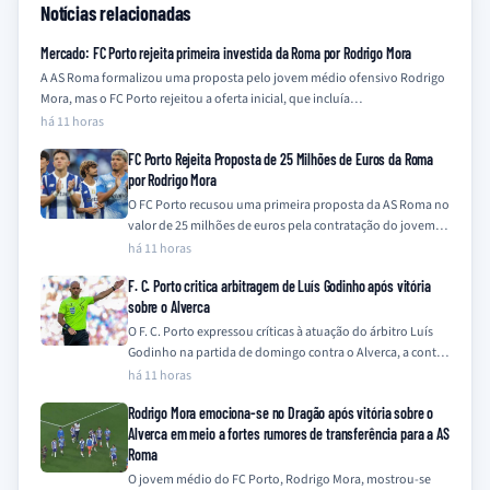
Notícias relacionadas
Mercado: FC Porto rejeita primeira investida da Roma por Rodrigo Mora
A AS Roma formalizou uma proposta pelo jovem médio ofensivo Rodrigo
Mora, mas o FC Porto rejeitou a oferta inicial, que incluía…
há 11 horas
FC Porto Rejeita Proposta de 25 Milhões de Euros da Roma
por Rodrigo Mora
O FC Porto recusou uma primeira proposta da AS Roma no
valor de 25 milhões de euros pela contratação do jovem
médio-ofensivo…
há 11 horas
F. C. Porto critica arbitragem de Luís Godinho após vitória
sobre o Alverca
O F. C. Porto expressou críticas à atuação do árbitro Luís
Godinho na partida de domingo contra o Alverca, a contar
para…
há 11 horas
Rodrigo Mora emociona-se no Dragão após vitória sobre o
Alverca em meio a fortes rumores de transferência para a AS
Roma
O jovem médio do FC Porto, Rodrigo Mora, mostrou-se