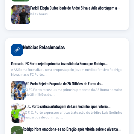
Farioli Elogia Curiosidade de André Silva e Adia Abordagem a…
há 12 horas
Notícias Relacionadas
Mercado: FC Porto rejeita primeira investida da Roma por Rodrigo…
A AS Roma formalizou uma proposta pelo jovem médio ofensivo Rodrigo
Mora, mas o FC Porto…
FC Porto Rejeita Proposta de 25 Milhões de Euros da…
O FC Porto recusou uma primeira proposta da AS Roma no valor
de 25 milhões de…
F. C. Porto critica arbitragem de Luís Godinho após vitória…
O F. C. Porto expressou críticas à atuação do árbitro Luís Godinho
na partida de domingo…
Rodrigo Mora emociona-se no Dragão após vitória sobre o Alverca…