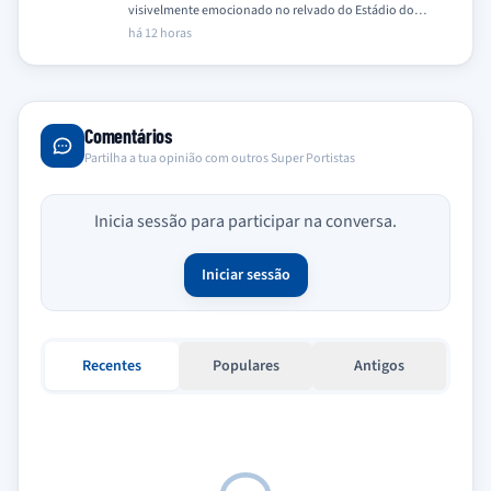
visivelmente emocionado no relvado do Estádio do
Dragão após a vitória sobre o…
há 12 horas
Comentários
Partilha a tua opinião com outros Super Portistas
Inicia sessão para participar na conversa.
Iniciar sessão
Recentes
Populares
Antigos