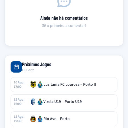
Ainda não há comentários
Sê o primeiro a comentar!
Próximos Jogos
FC Porto
10 Ago,
Lusitania FC Lourosa – Porto II
17:00
15 Ago,
Vizela U19 – Porto U19
16:00
15 Ago,
Rio Ave – Porto
19:30