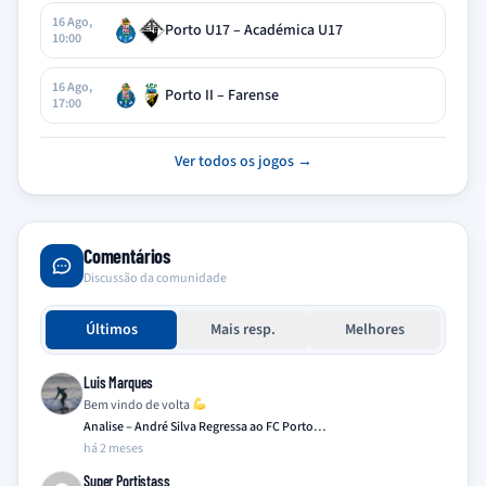
16 Ago,
Porto U17 – Académica U17
10:00
16 Ago,
Porto II – Farense
17:00
Ver todos os jogos →
Comentários
Discussão da comunidade
Últimos
Mais resp.
Melhores
Luis Marques
Bem vindo de volta
Analise – André Silva Regressa ao FC Porto…
há 2 meses
Super Portistass