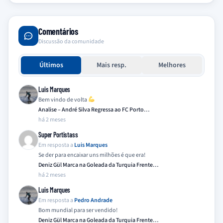
Comentários
Discussão da comunidade
Últimos
Mais resp.
Melhores
Luis Marques
Bem vindo de volta
Analise – André Silva Regressa ao FC Porto…
há 2 meses
Super Portistass
Em resposta a
Luis Marques
Se der para encaixar uns milhões é que era!
Deniz Gül Marca na Goleada da Turquia Frente…
há 2 meses
Luis Marques
Em resposta a
Pedro Andrade
Bom mundial para ser vendido!
Deniz Gül Marca na Goleada da Turquia Frente…