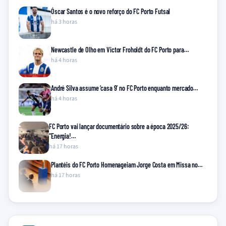
Óscar Santos é o novo reforço do FC Porto Futsal
há 3 horas
Newcastle de Olho em Victor Froholdt do FC Porto para…
há 4 horas
André Silva assume ‘casa 9’ no FC Porto enquanto mercado…
há 4 horas
FC Porto vai lançar documentário sobre a época 2025/26:
“Energia!…
há 17 horas
Plantéis do FC Porto Homenageiam Jorge Costa em Missa no…
há 17 horas