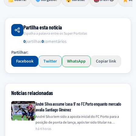
Partilha esta notícia
Espalha a palavra entre os Super Portistas
0
partilhas
0
comentários
Partilhar:
Facebook
Twitter
WhatsApp
Copiar link
Notícias relacionadas
André Silva assume ‘casa 9’ no FC Porto enquanto mercado
avalia Santiago Giménez
André Silva tem sido a aposta inicial do FC Porto para a
posição de ponta de lança, após ter sido titular na…
há 4 horas