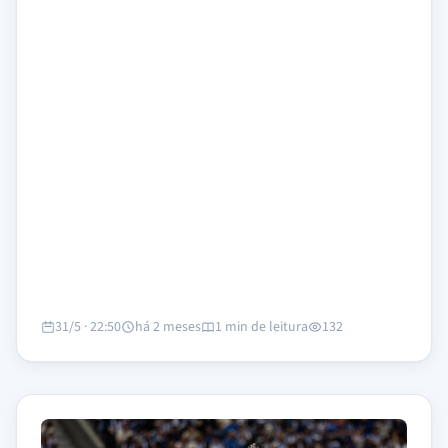
31/5 · 22:50
há 2 meses
1 min de leitura
132