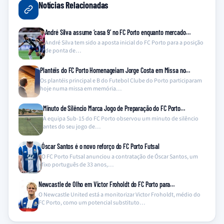
Notícias Relacionadas
André Silva assume ‘casa 9’ no FC Porto enquanto mercado…
André Silva tem sido a aposta inicial do FC Porto para a posição
de ponta de…
Plantéis do FC Porto Homenageiam Jorge Costa em Missa no…
Os plantéis principal e B do Futebol Clube do Porto participaram
hoje numa missa em memória…
Minuto de Silêncio Marca Jogo de Preparação do FC Porto…
A equipa Sub-15 do FC Porto observou um minuto de silêncio
antes do seu jogo de…
Óscar Santos é o novo reforço do FC Porto Futsal
O FC Porto Futsal anunciou a contratação de Óscar Santos, um
fixo português de 33 anos,…
Newcastle de Olho em Victor Froholdt do FC Porto para…
O Newcastle United está a monitorizar Victor Froholdt, médio do
FC Porto, como um potencial substituto…