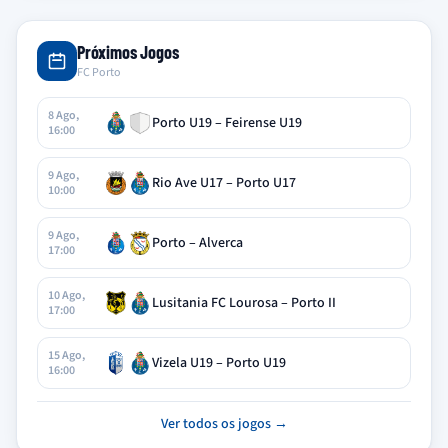
Próximos Jogos
FC Porto
8 Ago,
Porto U19 – Feirense U19
16:00
9 Ago,
Rio Ave U17 – Porto U17
10:00
9 Ago,
Porto – Alverca
17:00
10 Ago,
Lusitania FC Lourosa – Porto II
17:00
15 Ago,
Vizela U19 – Porto U19
16:00
Ver todos os jogos →