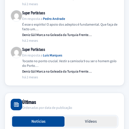
há 2 meses
Super Portistass
Em resposta a
Pedro Andrade
É esse o espírito! O apoio dos adeptos é fundamental. Que faça de
facto um…
Deniz Gül Marca na Goleada da Turquia Frente…
há 2 meses
Super Portistass
Em resposta a
Luis Marques
Tocaste no ponto crucial. Vestir a camisola 9 ou ser o homem golo
do Porto…
Deniz Gül Marca na Goleada da Turquia Frente…
há 2 meses
Últimas
Ordenadas por data de publicação
Notícias
Vídeos