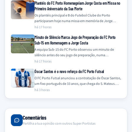
Plantéis do FC Porto Homenageiam Jorge Costa em Missa no
Primeiro Aniversário da Sua Morte
Os plantéis principal e B do Futebol Clube do Porto
participaram hoje numa missa em memória de Jorge
Costa, assinalando o primeiro…
há 17 horas
Minuto de Silêncio Marca Jogo de Preparação do FC Porto
Sub-15 em Homenagem a Jorge Costa
A equipa Sub-15 do FC Porto observou um minuto de
silêncio antes do seu jogo de preparação, numa
homenagem a Jorge Costa…
há 17 horas
Óscar Santos é o novo reforço do FC Porto Futsal
O FC Porto Futsal anunciou a contratação de Óscar Santos,
um fixo português de 33 anos, que chega do S. Mateus.
O…
há 3 horas
Comentários
Partilha a tua opinião com outros Super Portistas