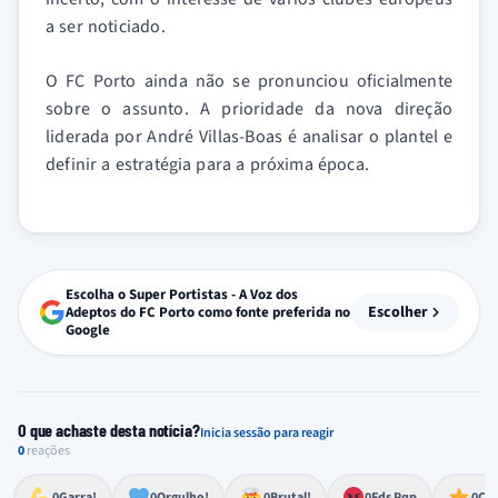
a ser noticiado.
O FC Porto ainda não se pronunciou oficialmente
sobre o assunto. A prioridade da nova direção
liderada por André Villas-Boas é analisar o plantel e
definir a estratégia para a próxima época.
Escolha o Super Portistas - A Voz dos
Escolher
Adeptos do FC Porto como fonte preferida no
Google
O que achaste desta notícia?
Inicia sessão para reagir
0
reações
Esforço, determinação, aprovação forte
Lealdade, amor clubístico, sentimento profundo
Impressionante, chocante, de grande impacto
Reação de desespero, raiva, frustração ou espanto extremo
Excelência, destaque, o melhor
0
Garra!
0
Orgulho!
0
Brutal!
0
Fds Pqp
0
Cra