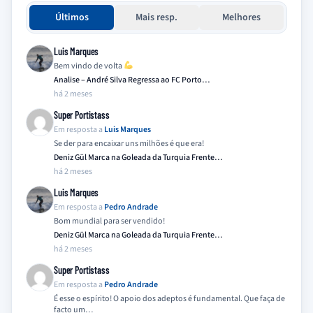
Últimos
Mais resp.
Melhores
Luis Marques
Bem vindo de volta
Analise – André Silva Regressa ao FC Porto…
há 2 meses
Super Portistass
Em resposta a
Luis Marques
Se der para encaixar uns milhões é que era!
Deniz Gül Marca na Goleada da Turquia Frente…
há 2 meses
Luis Marques
Em resposta a
Pedro Andrade
Bom mundial para ser vendido!
Deniz Gül Marca na Goleada da Turquia Frente…
há 2 meses
Super Portistass
Em resposta a
Pedro Andrade
É esse o espírito! O apoio dos adeptos é fundamental. Que faça de
facto um…