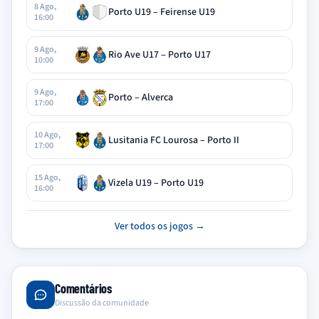
8 Ago,
Porto U19 – Feirense U19
16:00
9 Ago,
Rio Ave U17 – Porto U17
10:00
9 Ago,
Porto – Alverca
17:00
10 Ago,
Lusitania FC Lourosa – Porto II
17:00
15 Ago,
Vizela U19 – Porto U19
16:00
Ver todos os jogos →
Comentários
Discussão da comunidade