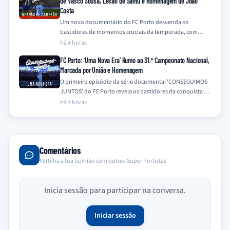
de Vasco Sousa, Lesão de Samu e Homenagem de João
Costa
Um novo documentário do FC Porto desvenda os
bastidores de momentos cruciais da temporada, com
destaque para a emotiva recuperação de Vasco…
há 4 horas
FC Porto: ‘Uma Nova Era’ Rumo ao 31.º Campeonato Nacional,
Marcada por União e Homenagem
O primeiro episódio da série documental 'CONSEGUIMOS
JUNTOS' do FC Porto revela os bastidores da conquista do
31.º Campeonato Nacional na época…
há 4 horas
Comentários
Partilha a tua opinião com outros Super Portistas
Inicia sessão para participar na conversa.
Iniciar sessão