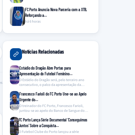
FC Porto Anuncia Nova Parceria com a XTB,
Reforçando a…
há 6 horas
Notícias Relacionadas
Estádio do Dragão Abre Portas para
Apresentação do Futebol Feminino…
O Estádio do Dragão será, pelo terceiro ano
es
consecutivo, o palco da apresentação da
equipa de…
Francesco Farioli do FC Porto Une-se ao Apelo
Urgente do…
O treinador do FC Porto, Francesco Farioli,
juntou-se ao apelo do Banco de Sangue do
Hospital…
FC Porto Lança Série Documental ‘Conseguimos
Juntos’ Sobre a Conquista…
O Futebol Clube do Porto lançou a série