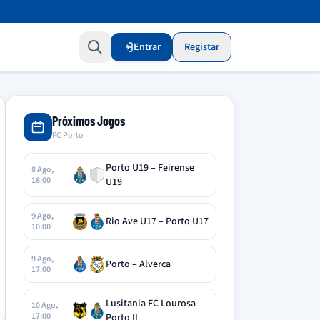
Entrar
Registar
Próximos Jogos
FC Porto
Porto U19 – Feirense
8 Ago,
16:00
U19
9 Ago,
Rio Ave U17 – Porto U17
10:00
9 Ago,
Porto – Alverca
17:00
Lusitania FC Lourosa –
10 Ago,
17:00
Porto II