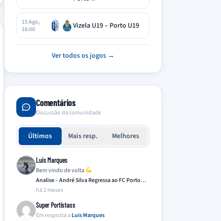
15 Ago,
Vizela U19 – Porto U19
16:00
Ver todos os jogos →
Comentários
Discussão da comunidade
Últimos
Mais resp.
Melhores
Luis Marques
Bem vindo de volta
Analise – André Silva Regressa ao FC Porto…
há 2 meses
Super Portistass
Em resposta a
Luis Marques