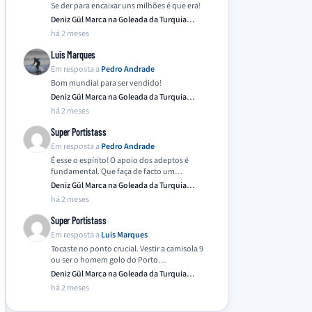
Se der para encaixar uns milhões é que era!
Deniz Gül Marca na Goleada da Turquia
Frente…
há 2 meses
Luis Marques
Em resposta a
Pedro Andrade
Bom mundial para ser vendido!
Deniz Gül Marca na Goleada da Turquia
Frente…
há 2 meses
Super Portistass
Em resposta a
Pedro Andrade
É esse o espírito! O apoio dos adeptos é
fundamental. Que faça de facto um…
Deniz Gül Marca na Goleada da Turquia
Frente…
há 2 meses
Super Portistass
Em resposta a
Luis Marques
Tocaste no ponto crucial. Vestir a camisola 9
ou ser o homem golo do Porto…
Deniz Gül Marca na Goleada da Turquia
Frente…
há 2 meses