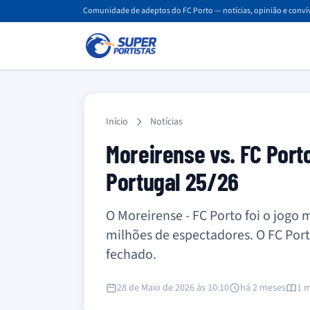
Comunidade de adeptos do FC Porto — notícias, opinião e convív
Início
Notícias
Moreirense vs. FC Port
Portugal 25/26
O Moreirense - FC Porto foi o jogo 
milhões de espectadores. O FC Port
fechado.
28 de Maio de 2026 às 10:10
há 2 meses
1 m