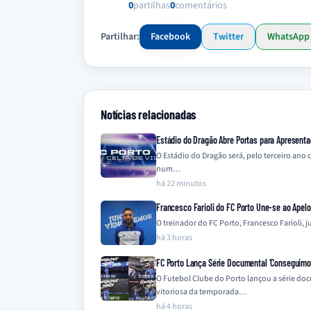
0
partilhas
0
comentários
Partilhar:
Facebook
Twitter
WhatsApp
Notícias relacionadas
Estádio do Dragão Abre Portas para Apresenta
O Estádio do Dragão será, pelo terceiro ano
num…
há 22 minutos
Francesco Farioli do FC Porto Une-se ao Apel
O treinador do FC Porto, Francesco Farioli,
há 3 horas
FC Porto Lança Série Documental ‘Conseguimos 
O Futebol Clube do Porto lançou a série do
vitoriosa da temporada…
há 4 horas