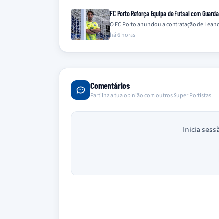
FC Porto Reforça Equipa de Futsal com Guard
O FC Porto anunciou a contratação de Leandr
há 6 horas
Comentários
Partilha a tua opinião com outros Super Portistas
Inicia sess