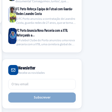
documental 'Conseguimos Juntos', que
oferece um olhar inédito…
FC Porto Reforça Equipa de Futsal com Guarda-
Redes Leandro Costa
O FC Porto anunciou a contratação de Leandro
Costa, guarda-redes de 27 anos, que se torna…
FC Porto Anuncia Nova Parceria com a XTB,
Reforçando a…
O Futebol Clube do Porto anunciou uma nova
parceria com a XTB, uma corretora global de…
Newsletter
Recebe as novidades
Subscrever