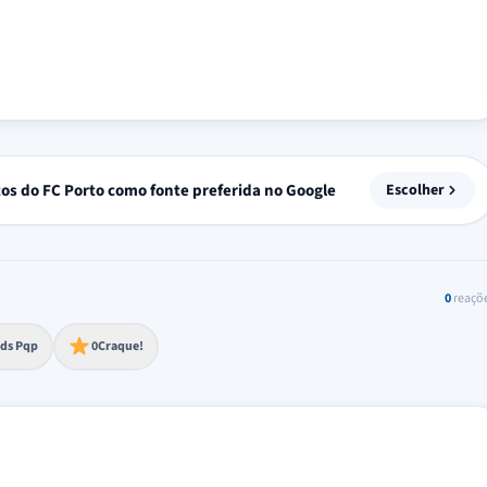
tos do FC Porto como fonte preferida no Google
Escolher
0
reaçõ
to extremo
ds Pqp
0
Craque!