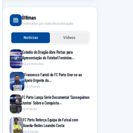
Últimas
Ordenadas por data de publicação
Notícias
Vídeos
Estádio do Dragão Abre Portas para
Apresentação do Futebol Feminino…
há 22 minutos
Francesco Farioli do FC Porto Une-se ao
Apelo Urgente do…
há 3 horas
FC Porto Lança Série Documental ‘Conseguimos
Juntos’ Sobre a Conquista…
há 4 horas
FC Porto Reforça Equipa de Futsal com
Guarda-Redes Leandro Costa
há 6 horas