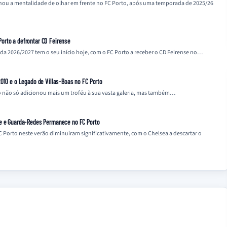
linhou a mentalidade de olhar em frente no FC Porto, após uma temporada de 2025/26
orto a defrontar CD Feirense
 2026/2027 tem o seu início hoje, com o FC Porto a receber o CD Feirense no…
010 e o Legado de Villas-Boas no FC Porto
to não só adicionou mais um troféu à sua vasta galeria, mas também…
se e Guarda-Redes Permanece no FC Porto
C Porto neste verão diminuíram significativamente, com o Chelsea a descartar o