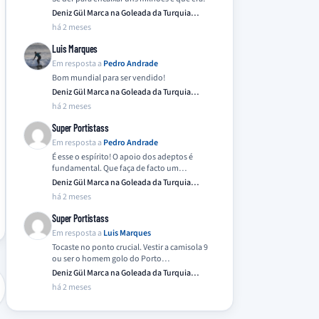
Deniz Gül Marca na Goleada da Turquia
Frente…
há 2 meses
Luis Marques
Em resposta a
Pedro Andrade
Bom mundial para ser vendido!
Deniz Gül Marca na Goleada da Turquia
Frente…
há 2 meses
Super Portistass
Em resposta a
Pedro Andrade
É esse o espírito! O apoio dos adeptos é
fundamental. Que faça de facto um…
Deniz Gül Marca na Goleada da Turquia
Frente…
há 2 meses
Super Portistass
Em resposta a
Luis Marques
Tocaste no ponto crucial. Vestir a camisola 9
ou ser o homem golo do Porto…
Deniz Gül Marca na Goleada da Turquia
Frente…
há 2 meses