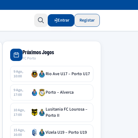
Entrar
Registar
Próximos Jogos
FC Porto
9 Ago,
Rio Ave U17 – Porto U17
10:00
9 Ago,
Porto – Alverca
17:00
Lusitania FC Lourosa –
10 Ago,
17:00
Porto II
15 Ago,
Vizela U19 – Porto U19
16:00