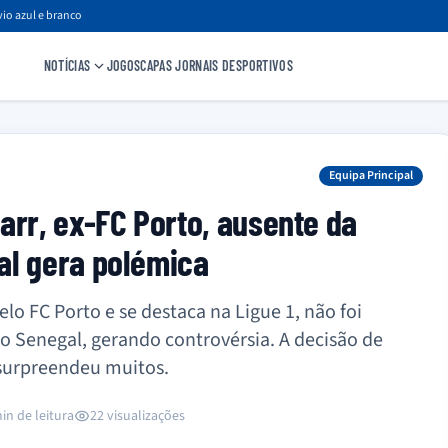
io azul e branco
NOTÍCIAS
JOGOS
CAPAS JORNAIS DESPORTIVOS
Equipa Principal
arr, ex-FC Porto, ausente da
al gera polémica
lo FC Porto e se destaca na Ligue 1, não foi
o Senegal, gerando controvérsia. A decisão de
 surpreendeu muitos.
in de leitura
22 visualizações