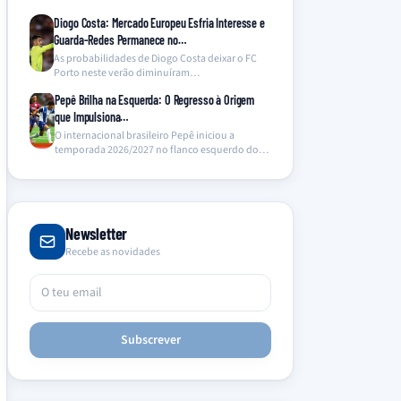
Diogo Costa: Mercado Europeu Esfria Interesse e
Guarda-Redes Permanece no…
As probabilidades de Diogo Costa deixar o FC
Porto neste verão diminuíram
significativamente, com o Chelsea…
Pepê Brilha na Esquerda: O Regresso à Origem
que Impulsiona…
O internacional brasileiro Pepê iniciou a
temporada 2026/2027 no flanco esquerdo do
ataque do FC Porto,…
Newsletter
Recebe as novidades
Subscrever