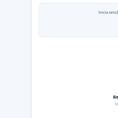
Inicia sess
Ai
Sê