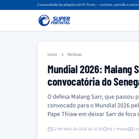
Comunidade de adeptos do FC Porto — notícias, opinião e convív
Início
Notícias
Mundial 2026: Malang S
convocatória do Seneg
O defesa Malang Sarr, que passou pe
convocado para o Mundial 2026 pel
Pape Thiaw em deixar Sarr de fora
22 de Maio de 2026 às 10:30
há 3 meses
1 m