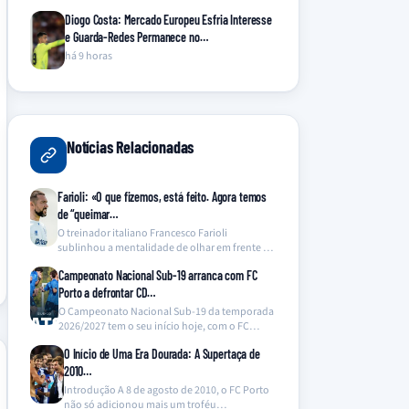
Diogo Costa: Mercado Europeu Esfria Interesse
e Guarda-Redes Permanece no…
há 9 horas
Notícias Relacionadas
Farioli: «O que fizemos, está feito. Agora temos
de “queimar…
O treinador italiano Francesco Farioli
sublinhou a mentalidade de olhar em frente no
FC Porto, após…
Campeonato Nacional Sub-19 arranca com FC
Porto a defrontar CD…
O Campeonato Nacional Sub-19 da temporada
2026/2027 tem o seu início hoje, com o FC
Porto…
O Início de Uma Era Dourada: A Supertaça de
2010…
Introdução A 8 de agosto de 2010, o FC Porto
não só adicionou mais um troféu…