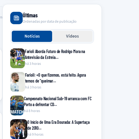
Últimas
es
Ordenadas por data de publicação
Notícias
Vídeos
Farioli Aborda Futuro de Rodrigo Mora na
Antevisão da Estreia…
há 3 horas
Farioli: «O que fizemos, está feito. Agora
temos de “queimar…
há 3 horas
Campeonato Nacional Sub-19 arranca com FC
Porto a defrontar CD…
há 8 horas
O Início de Uma Era Dourada: A Supertaça
de 2010…
há 9 horas