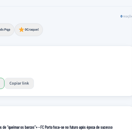
0
reaçõ
to extremo
ds Pqp
0
Craque!
Copiar link
mos de “queimar os barcos”» – FC Porto foca-se no futuro após época de sucesso