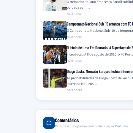
O treinador italiano Francesco Farioli sub
coroada com…
há 3 horas
Campeonato Nacional Sub-19 arranca com FC P
O Campeonato Nacional Sub-19 da temporada
há 8 horas
O Início de Uma Era Dourada: A Supertaça de 2
Introdução A 8 de agosto de 2010, o FC Por
há 9 horas
Diogo Costa: Mercado Europeu Esfria Interes
As probabilidades de Diogo Costa deixar o F
interesse e outros…
há 9 horas
Comentários
Partilha a tua opinião com outros Super Portistas