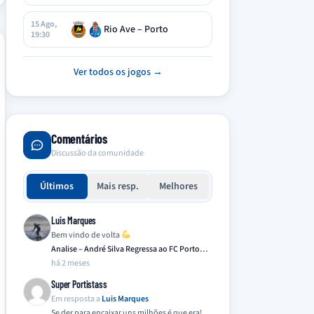
15 Ago,
Rio Ave – Porto
19:30
Ver todos os jogos →
Comentários
Discussão da comunidade
Últimos
Mais resp.
Melhores
Luis Marques
Bem vindo de volta
Analise – André Silva Regressa ao FC Porto…
há 2 meses
Super Portistass
Em resposta a
Luis Marques
Se der para encaixar uns milhões é que era!