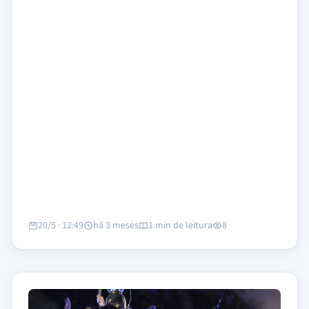
20/5 · 12:49
há 3 meses
1 min de leitura
8