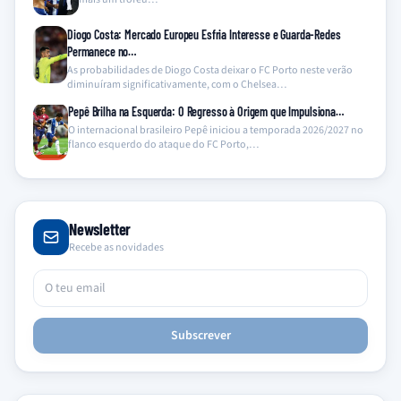
Diogo Costa: Mercado Europeu Esfria Interesse e Guarda-Redes
Permanece no…
As probabilidades de Diogo Costa deixar o FC Porto neste verão
diminuíram significativamente, com o Chelsea…
Pepê Brilha na Esquerda: O Regresso à Origem que Impulsiona…
O internacional brasileiro Pepê iniciou a temporada 2026/2027 no
flanco esquerdo do ataque do FC Porto,…
Newsletter
Recebe as novidades
Subscrever