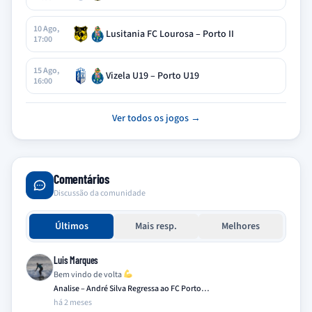
10 Ago,
Lusitania FC Lourosa – Porto II
17:00
15 Ago,
Vizela U19 – Porto U19
16:00
Ver todos os jogos →
Comentários
Discussão da comunidade
Últimos
Mais resp.
Melhores
Luis Marques
Bem vindo de volta
Analise – André Silva Regressa ao FC Porto…
há 2 meses