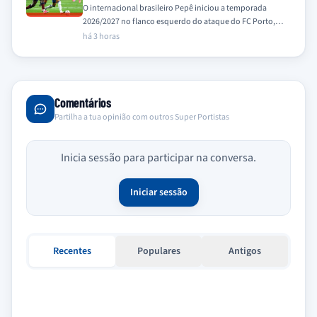
O internacional brasileiro Pepê iniciou a temporada
2026/2027 no flanco esquerdo do ataque do FC Porto,
uma posição onde demonstra particular à-vontade,…
há 3 horas
Comentários
Partilha a tua opinião com outros Super Portistas
Inicia sessão para participar na conversa.
Iniciar sessão
Recentes
Populares
Antigos