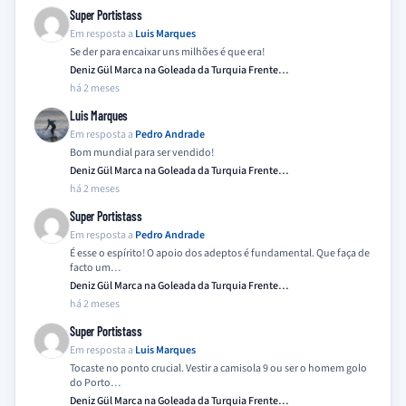
Super Portistass
Em resposta a
Luis Marques
Se der para encaixar uns milhões é que era!
Deniz Gül Marca na Goleada da Turquia Frente…
há 2 meses
Luis Marques
Em resposta a
Pedro Andrade
Bom mundial para ser vendido!
Deniz Gül Marca na Goleada da Turquia Frente…
há 2 meses
Super Portistass
Em resposta a
Pedro Andrade
É esse o espírito! O apoio dos adeptos é fundamental. Que faça de
facto um…
Deniz Gül Marca na Goleada da Turquia Frente…
há 2 meses
Super Portistass
Em resposta a
Luis Marques
Tocaste no ponto crucial. Vestir a camisola 9 ou ser o homem golo
do Porto…
Deniz Gül Marca na Goleada da Turquia Frente…