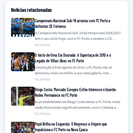
Notícias relacionadas
Campeonato Nacional Sub-19 arranca com FC Porto a
defrontar CD Feirense
O Campeonato Nacional Sub-19 da temporada 2026/2027
tem o seu início hoje, com o FC Porto a receber o CD
Feirense no…
há 3 horas
O Início de Uma Era Dourada: A Supertaça de 2010 e o
Legado de Villas-Boas no FC Porto
Introdução A 8 de agosto de 2010, o FC Porto não só
adicionou mais um troféu à sua vasta galeria, mas
também…
há 3 horas
Diogo Costa: Mercado Europeu Esfria Interesse e Guarda-
Redes Permanece no FC Porto
As probabilidades de Diogo Costa deixar o FC Porto neste
verão diminuíram significativamente, com o Chelsea a
descartar o interesse e outros…
há 3 horas
Pepê Brilha na Esquerda: O Regresso à Origem que
Impulsiona o FC Porto na Nova Época