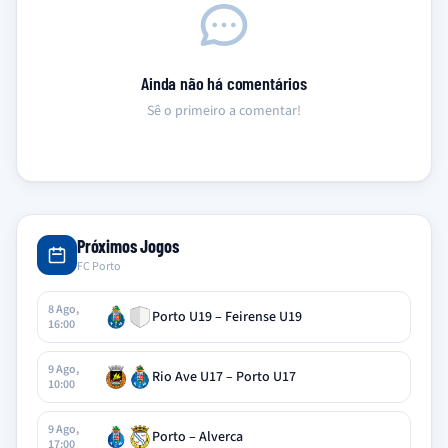
Ainda não há comentários
Sê o primeiro a comentar!
Próximos Jogos
FC Porto
8 Ago,
Porto U19 – Feirense U19
16:00
9 Ago,
Rio Ave U17 – Porto U17
10:00
9 Ago,
Porto – Alverca
17:00