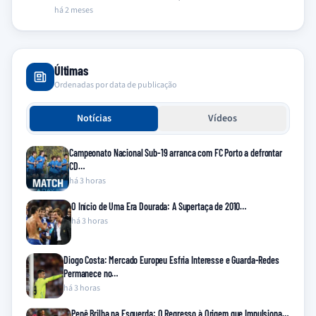
há 2 meses
Últimas
Ordenadas por data de publicação
Notícias
Vídeos
Campeonato Nacional Sub-19 arranca com FC Porto a defrontar
CD…
há 3 horas
O Início de Uma Era Dourada: A Supertaça de 2010…
há 3 horas
Diogo Costa: Mercado Europeu Esfria Interesse e Guarda-Redes
Permanece no…
há 3 horas
Pepê Brilha na Esquerda: O Regresso à Origem que Impulsiona…