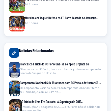
há 3 horas
Muralha em Xeque: Defesa do FC Porto Testada no Arranque…
há 3 horas
Notícias Relacionadas
Francesco Farioli do FC Porto Une-se ao Apelo Urgente do…
O treinador do FC Porto, Francesco Farioli, juntou-se ao apelo do
Banco de Sangue do Hospital…
Campeonato Nacional Sub-19 arranca com FC Porto a defrontar CD…
O Campeonato Nacional Sub-19 da temporada 2026/2027 tem o
seu início hoje, com o FC Porto…
O Início de Uma Era Dourada: A Supertaça de 2010…
Introdução A 8 de agosto de 2010, o FC Porto não só adicionou
mais um troféu…