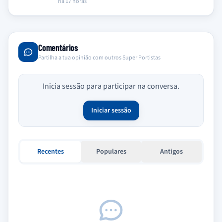
Porto nega qualquer contacto…
há 17 horas
Comentários
Partilha a tua opinião com outros Super Portistas
Inicia sessão para participar na conversa.
Iniciar sessão
Recentes
Populares
Antigos