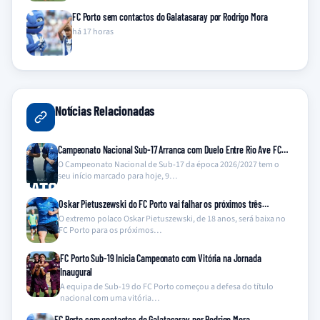
FC Porto sem contactos do Galatasaray por Rodrigo Mora
há 17 horas
Notícias Relacionadas
Campeonato Nacional Sub-17 Arranca com Duelo Entre Rio Ave FC…
O Campeonato Nacional de Sub-17 da época 2026/2027 tem o
seu início marcado para hoje, 9…
Oskar Pietuszewski do FC Porto vai falhar os próximos três…
O extremo polaco Oskar Pietuszewski, de 18 anos, será baixa no
FC Porto para os próximos…
FC Porto Sub-19 Inicia Campeonato com Vitória na Jornada
Inaugural
A equipa de Sub-19 do FC Porto começou a defesa do título
nacional com uma vitória…
FC Porto sem contactos do Galatasaray por Rodrigo Mora