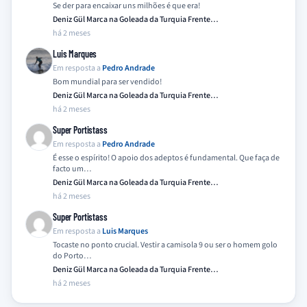
Se der para encaixar uns milhões é que era!
Deniz Gül Marca na Goleada da Turquia Frente…
há 2 meses
Luis Marques
Em resposta a
Pedro Andrade
Bom mundial para ser vendido!
Deniz Gül Marca na Goleada da Turquia Frente…
há 2 meses
Super Portistass
Em resposta a
Pedro Andrade
É esse o espírito! O apoio dos adeptos é fundamental. Que faça de
facto um…
Deniz Gül Marca na Goleada da Turquia Frente…
há 2 meses
Super Portistass
Em resposta a
Luis Marques
Tocaste no ponto crucial. Vestir a camisola 9 ou ser o homem golo
do Porto…
Deniz Gül Marca na Goleada da Turquia Frente…
há 2 meses