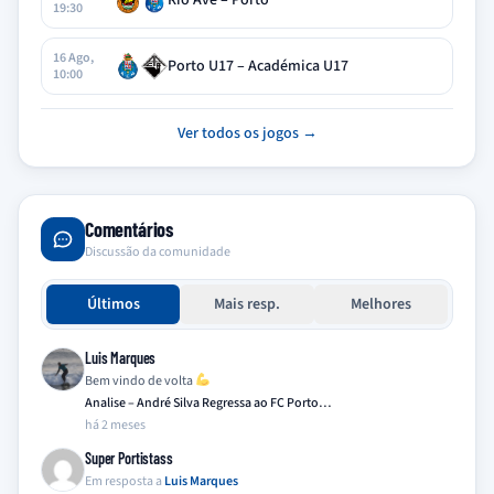
Rio Ave – Porto
19:30
16 Ago,
Porto U17 – Académica U17
10:00
Ver todos os jogos →
Comentários
Discussão da comunidade
Últimos
Mais resp.
Melhores
Luis Marques
Bem vindo de volta
Analise – André Silva Regressa ao FC Porto…
há 2 meses
Super Portistass
Em resposta a
Luis Marques