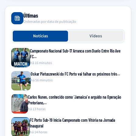
Últimas
Ordenadas por data de publicação
Notícias
Vídeos
Campeonato Nacional Sub-17 Arranca com Duelo Entre Rio Ave
FC…
há 16 minutos
Oskar Pietuszewski do FC Porto vai falhar os próximos três…
há 56 minutos
Carlos Nunes, conhecido como ‘Jamaica’ e arguido na Operação
Pretoriano,…
há 13 horas
FC Porto Sub-19 Inicia Campeonato com Vitória na Jornada
Inaugural
há 14 horas