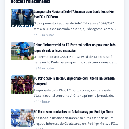
Notícias relacionadas
Campeonato Nacional Sub-17 Arranca com Duelo Entre Rio
Ave FC e FC Porto
O Campeonato Nacional de Sub-17 da época 2026/2027
tem o seu início marcado para hoje, 9 de agosto, com o FC
Porto,…
há 16 minutos
Oskar Pietuszewski do FC Porto vai falhar os próximos três
jogos devido a lesão muscular
O extremo polaco Oskar Pietuszewski, de 18 anos, será
baixa no FC Porto para os próximos três compromissos da
equipa, frente a…
há 56 minutos
FC Porto Sub-19 Inicia Campeonato com Vitória na Jornada
Inaugural
A equipa de Sub-19 do FC Porto começou a defesa do
título nacional com uma vitória na primeira jornada do
Campeonato Nacional…
há 14 horas
FC Porto sem contactos do Galatasaray por Rodrigo Mora
Apesar da insistência da imprensa turca em noticiar um
alegado interesse do Galatasaray em Rodrigo Mora, o FC