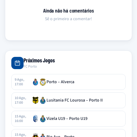
Ainda não há comentários
Sê o primeiro a comentar!
Próximos Jogos
FC Porto
9 Ago,
Porto – Alverca
17:00
10 Ago,
Lusitania FC Lourosa – Porto II
17:00
15 Ago,
Vizela U19 – Porto U19
16:00
15 Ago,