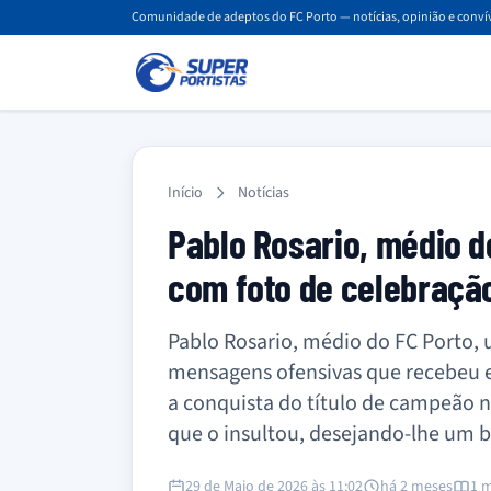
Comunidade de adeptos do FC Porto — notícias, opinião e convív
Início
Notícias
Pablo Rosario, médio d
com foto de celebração
Pablo Rosario, médio do FC Porto, u
mensagens ofensivas que recebeu e
a conquista do título de campeão n
que o insultou, desejando-lhe um 
29 de Maio de 2026 às 11:02
há 2 meses
1 m