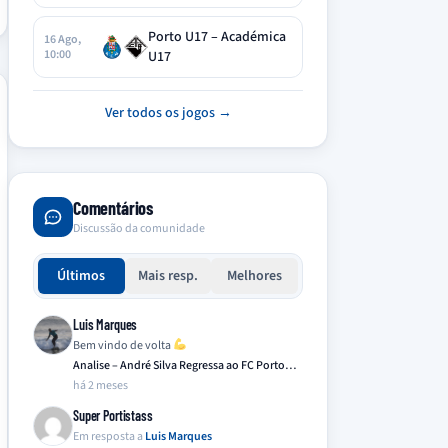
Porto U17 – Académica
16 Ago,
10:00
U17
Ver todos os jogos →
Comentários
Discussão da comunidade
Últimos
Mais resp.
Melhores
Luis Marques
Bem vindo de volta
Analise – André Silva Regressa ao FC Porto…
há 2 meses
Super Portistass
Em resposta a
Luis Marques