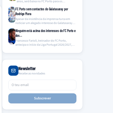
anos, será baixa no FC Porto para os
próximos…
FC Porto sem contactos do Galatasaray por
Rodrigo Mora
Apesar da insistência da imprensa turca em
noticiar um alegado interesse do Galatasaray
em Rodrigo Mora,…
Ninguém está acima dos interesses do FC Porto e
dos…
Francesco Farioli, treinador do FC Porto,
antecipa o início da Liga Portugal 2026/2027,
sublinhando a primazia…
Newsletter
Recebe as novidades
Subscrever