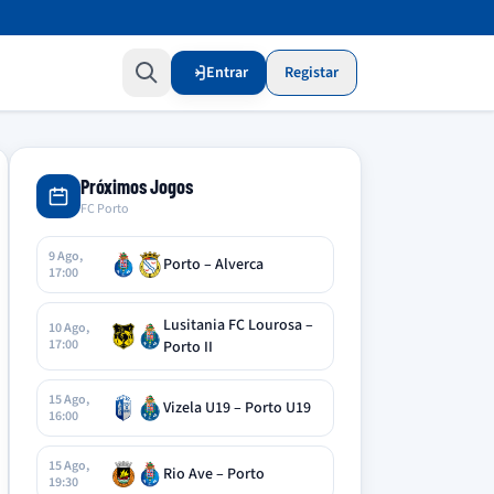
Entrar
Registar
Próximos Jogos
FC Porto
9 Ago,
Porto – Alverca
17:00
Lusitania FC Lourosa –
10 Ago,
17:00
Porto II
15 Ago,
Vizela U19 – Porto U19
16:00
15 Ago,
Rio Ave – Porto
19:30