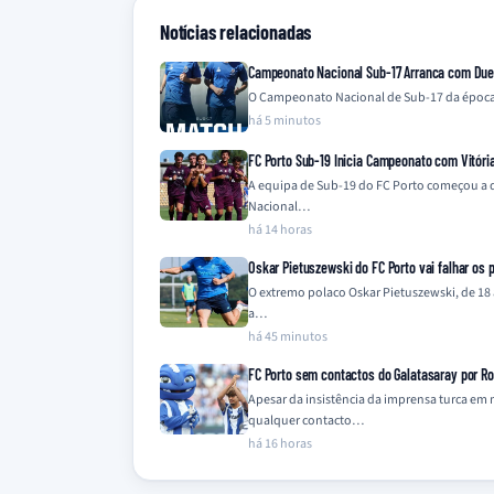
Notícias relacionadas
Campeonato Nacional Sub-17 Arranca com Duelo
O Campeonato Nacional de Sub-17 da época 
há 5 minutos
FC Porto Sub-19 Inicia Campeonato com Vitóri
A equipa de Sub-19 do FC Porto começou a 
Nacional…
há 14 horas
Oskar Pietuszewski do FC Porto vai falhar os 
O extremo polaco Oskar Pietuszewski, de 18 
a…
há 45 minutos
FC Porto sem contactos do Galatasaray por Ro
Apesar da insistência da imprensa turca em 
qualquer contacto…
há 16 horas