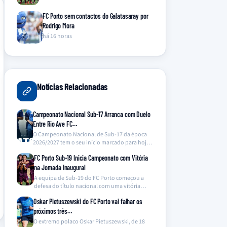
FC Porto sem contactos do Galatasaray por
Rodrigo Mora
há 16 horas
Notícias Relacionadas
Campeonato Nacional Sub-17 Arranca com Duelo
Entre Rio Ave FC…
O Campeonato Nacional de Sub-17 da época
2026/2027 tem o seu início marcado para hoje,
9…
FC Porto Sub-19 Inicia Campeonato com Vitória
na Jornada Inaugural
A equipa de Sub-19 do FC Porto começou a
defesa do título nacional com uma vitória…
Oskar Pietuszewski do FC Porto vai falhar os
próximos três…
O extremo polaco Oskar Pietuszewski, de 18