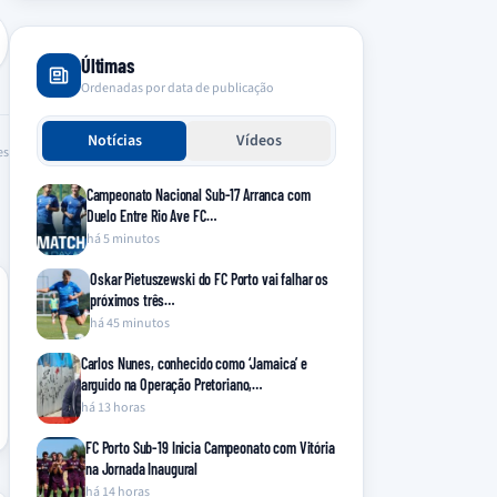
Últimas
Ordenadas por data de publicação
Notícias
Vídeos
es
Campeonato Nacional Sub-17 Arranca com
Duelo Entre Rio Ave FC…
há 5 minutos
Oskar Pietuszewski do FC Porto vai falhar os
próximos três…
há 45 minutos
Carlos Nunes, conhecido como ‘Jamaica’ e
arguido na Operação Pretoriano,…
há 13 horas
FC Porto Sub-19 Inicia Campeonato com Vitória
na Jornada Inaugural
há 14 horas