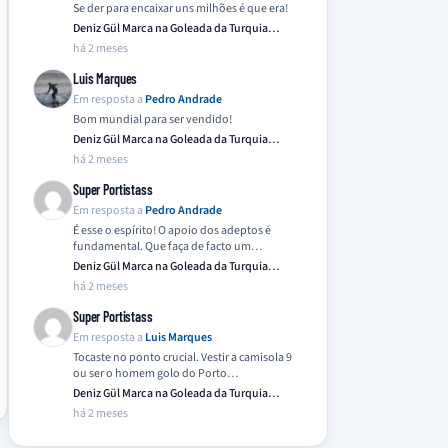
Se der para encaixar uns milhões é que era!
Deniz Gül Marca na Goleada da Turquia
Frente…
há 2 meses
Luis Marques
Em resposta a
Pedro Andrade
Bom mundial para ser vendido!
Deniz Gül Marca na Goleada da Turquia
Frente…
há 2 meses
Super Portistass
Em resposta a
Pedro Andrade
É esse o espírito! O apoio dos adeptos é
fundamental. Que faça de facto um…
Deniz Gül Marca na Goleada da Turquia
Frente…
há 2 meses
Super Portistass
Em resposta a
Luis Marques
Tocaste no ponto crucial. Vestir a camisola 9
ou ser o homem golo do Porto…
Deniz Gül Marca na Goleada da Turquia
Frente…
há 2 meses