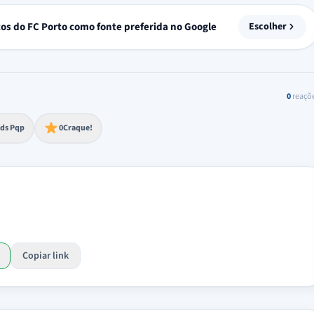
tos do FC Porto como fonte preferida no Google
Escolher
0
reaçõ
to extremo
ds Pqp
0
Craque!
Copiar link