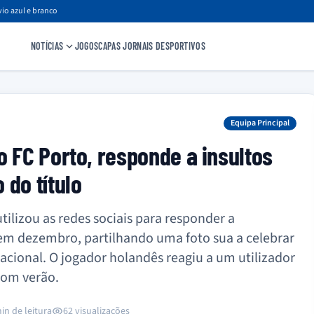
io azul e branco
NOTÍCIAS
JOGOS
CAPAS JORNAIS DESPORTIVOS
Equipa Principal
o FC Porto, responde a insultos
 do título
tilizou as redes sociais para responder a
m dezembro, partilhando uma foto sua a celebrar
acional. O jogador holandês reagiu a um utilizador
bom verão.
in de leitura
62 visualizações