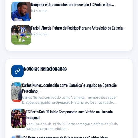
Ninguém está acima dos interesses do FC Porto e dos…
há 5 horas
Farioli Aborda Futuro de Rodrigo Mora na Antevisão da Estreia…
há 9 horas
Notícias Relacionadas
Carlos Nunes, conhecido como ‘Jamaica’ e arguido na Operação
Pretoriano,…
Carlos Nunes, conhecido como 'Jamaica', membro dos Super
Dragões e arguido na Operação Pretoriano, foi encontrado…
FC Porto Sub-19 Inicia Campeonato com Vitória na Jornada
Inaugural
A equipa de Sub-19 do FC Porto começou a defesa do título
nacional com uma vitória…