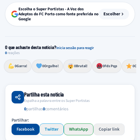
Escolha o Super Portistas - A Voz dos
Escolher
Adeptos do FC Porto como fonte preferida no
Google
O que achaste desta notícia?
Inicia sessão para reagir
0
reações
Esforço, determinação, aprovação forte
Lealdade, amor clubístico, sentimento profundo
Impressionante, chocante, de grande impacto
Reação de desespero, raiva, frustração ou espanto extremo
Excelência, destaque, o melhor
0
Garra!
0
Orgulho!
0
Brutal!
0
Fds Pqp
0
Cra
Partilha esta notícia
Espalha a palavra entre os Super Portistas
0
partilhas
0
comentários
Partilhar:
Facebook
Twitter
WhatsApp
Copiar link