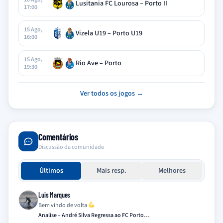
Lusitania FC Lourosa – Porto II
17:00
15 Ago,
Vizela U19 – Porto U19
16:00
15 Ago,
Rio Ave – Porto
19:30
Ver todos os jogos →
Comentários
Discussão da comunidade
Últimos
Mais resp.
Melhores
Luis Marques
Bem vindo de volta
Analise – André Silva Regressa ao FC Porto…