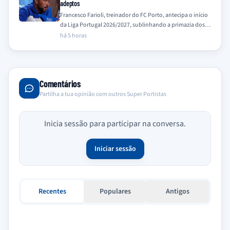
adeptos
Francesco Farioli, treinador do FC Porto, antecipa o início
da Liga Portugal 2026/2027, sublinhando a primazia dos
interesses do clube e dos…
há 5 horas
Comentários
Partilha a tua opinião com outros Super Portistas
Inicia sessão para participar na conversa.
Iniciar sessão
Recentes
Populares
Antigos