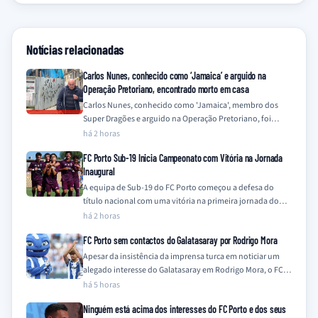
Notícias relacionadas
Carlos Nunes, conhecido como ‘Jamaica’ e arguido na
Operação Pretoriano, encontrado morto em casa
Carlos Nunes, conhecido como 'Jamaica', membro dos
Super Dragões e arguido na Operação Pretoriano, foi
encontrado morto na sua residência este sábado,…
há 2 horas
FC Porto Sub-19 Inicia Campeonato com Vitória na Jornada
Inaugural
A equipa de Sub-19 do FC Porto começou a defesa do
título nacional com uma vitória na primeira jornada do
Campeonato Nacional…
há 2 horas
FC Porto sem contactos do Galatasaray por Rodrigo Mora
Apesar da insistência da imprensa turca em noticiar um
alegado interesse do Galatasaray em Rodrigo Mora, o FC
Porto nega qualquer contacto…
há 5 horas
Ninguém está acima dos interesses do FC Porto e dos seus