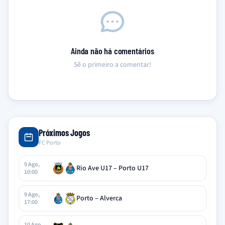
Ainda não há comentários
Sê o primeiro a comentar!
Próximos Jogos
FC Porto
9 Ago,
Rio Ave U17 – Porto U17
10:00
9 Ago,
Porto – Alverca
17:00
10 Ago,