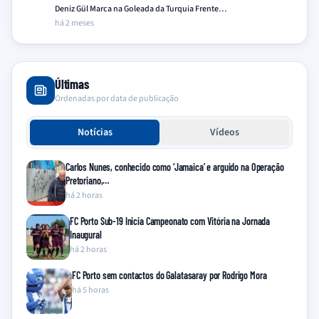
Deniz Gül Marca na Goleada da Turquia Frente…
há 2 meses
Últimas
Ordenadas por data de publicação
Notícias
Vídeos
Carlos Nunes, conhecido como ‘Jamaica’ e arguido na Operação
Pretoriano,…
há 2 horas
FC Porto Sub-19 Inicia Campeonato com Vitória na Jornada
Inaugural
há 2 horas
FC Porto sem contactos do Galatasaray por Rodrigo Mora
há 5 horas