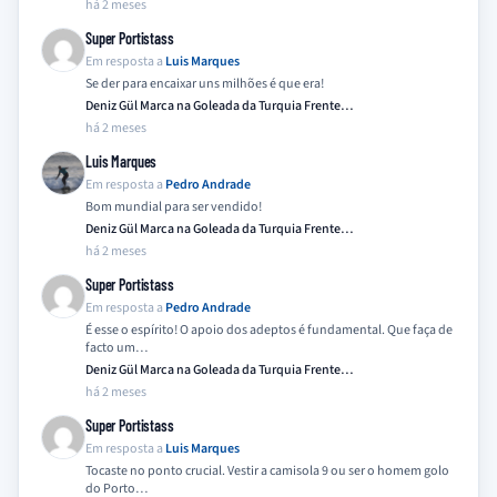
há 2 meses
Super Portistass
Em resposta a
Luis Marques
Se der para encaixar uns milhões é que era!
Deniz Gül Marca na Goleada da Turquia Frente…
há 2 meses
Luis Marques
Em resposta a
Pedro Andrade
Bom mundial para ser vendido!
Deniz Gül Marca na Goleada da Turquia Frente…
há 2 meses
Super Portistass
Em resposta a
Pedro Andrade
É esse o espírito! O apoio dos adeptos é fundamental. Que faça de
facto um…
Deniz Gül Marca na Goleada da Turquia Frente…
há 2 meses
Super Portistass
Em resposta a
Luis Marques
Tocaste no ponto crucial. Vestir a camisola 9 ou ser o homem golo
do Porto…