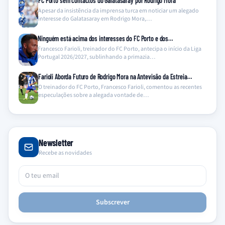
FC Porto sem contactos do Galatasaray por Rodrigo Mora
Apesar da insistência da imprensa turca em noticiar um alegado
interesse do Galatasaray em Rodrigo Mora,…
Ninguém está acima dos interesses do FC Porto e dos…
Francesco Farioli, treinador do FC Porto, antecipa o início da Liga
Portugal 2026/2027, sublinhando a primazia…
Farioli Aborda Futuro de Rodrigo Mora na Antevisão da Estreia…
O treinador do FC Porto, Francesco Farioli, comentou as recentes
especulações sobre a alegada vontade de…
Newsletter
Recebe as novidades
Subscrever