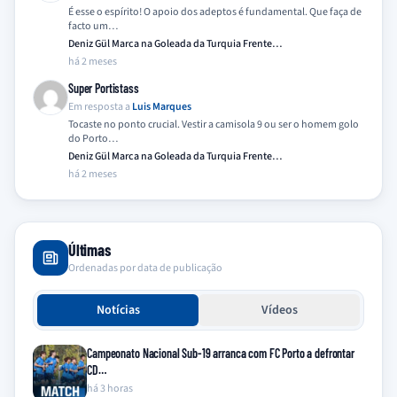
É esse o espírito! O apoio dos adeptos é fundamental. Que faça de
facto um…
Deniz Gül Marca na Goleada da Turquia Frente…
há 2 meses
Super Portistass
Em resposta a
Luis Marques
Tocaste no ponto crucial. Vestir a camisola 9 ou ser o homem golo
do Porto…
Deniz Gül Marca na Goleada da Turquia Frente…
há 2 meses
Últimas
Ordenadas por data de publicação
Notícias
Vídeos
Campeonato Nacional Sub-19 arranca com FC Porto a defrontar
CD…
há 3 horas