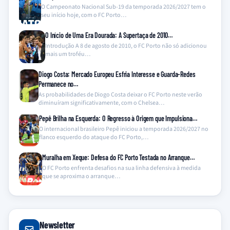
O Campeonato Nacional Sub-19 da temporada 2026/2027 tem o
seu início hoje, com o FC Porto…
O Início de Uma Era Dourada: A Supertaça de 2010…
Introdução A 8 de agosto de 2010, o FC Porto não só adicionou
mais um troféu…
Diogo Costa: Mercado Europeu Esfria Interesse e Guarda-Redes
Permanece no…
As probabilidades de Diogo Costa deixar o FC Porto neste verão
diminuíram significativamente, com o Chelsea…
Pepê Brilha na Esquerda: O Regresso à Origem que Impulsiona…
O internacional brasileiro Pepê iniciou a temporada 2026/2027 no
flanco esquerdo do ataque do FC Porto,…
Muralha em Xeque: Defesa do FC Porto Testada no Arranque…
O FC Porto enfrenta desafios na sua linha defensiva à medida
que se aproxima o arranque…
Newsletter