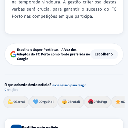
na temporada vindoura. A gestão criteriosa destas
verbas será crucial para garantir o sucesso do FC
Porto nas competições em que participa.
Escolha o Super Portistas - A Voz dos
Escolher
Adeptos do FC Porto como fonte preferida no
Google
O que achaste desta notícia?
Inicia sessão para reagir
0
reações
Esforço, determinação, aprovação forte
Lealdade, amor clubístico, sentimento profundo
Impressionante, chocante, de grande impacto
Reação de desespero, raiva, frustração ou espanto extremo
Excelência, destaque, o melhor
0
Garra!
0
Orgulho!
0
Brutal!
0
Fds Pqp
0
Cra
Partilha esta notícia