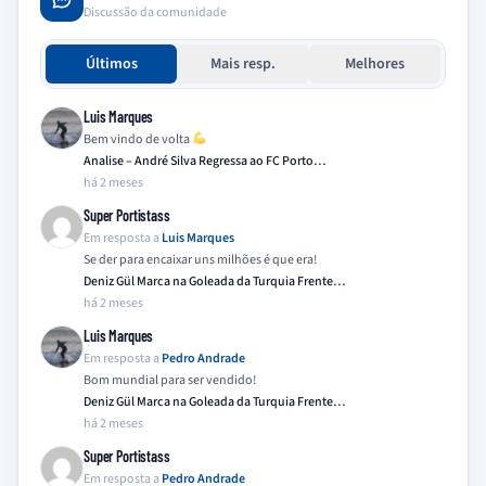
Discussão da comunidade
Últimos
Mais resp.
Melhores
Luis Marques
Bem vindo de volta
Analise – André Silva Regressa ao FC Porto…
há 2 meses
Super Portistass
Em resposta a
Luis Marques
Se der para encaixar uns milhões é que era!
Deniz Gül Marca na Goleada da Turquia Frente…
há 2 meses
Luis Marques
Em resposta a
Pedro Andrade
Bom mundial para ser vendido!
Deniz Gül Marca na Goleada da Turquia Frente…
há 2 meses
Super Portistass
Em resposta a
Pedro Andrade