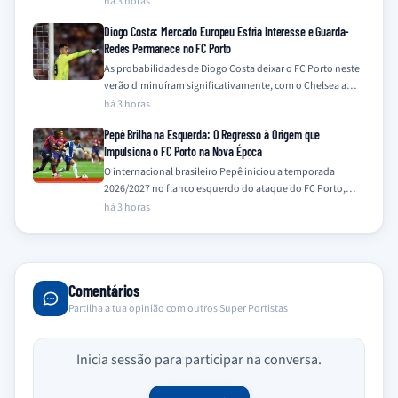
há 3 horas
Diogo Costa: Mercado Europeu Esfria Interesse e Guarda-
Redes Permanece no FC Porto
As probabilidades de Diogo Costa deixar o FC Porto neste
verão diminuíram significativamente, com o Chelsea a
descartar o interesse e outros…
há 3 horas
Pepê Brilha na Esquerda: O Regresso à Origem que
Impulsiona o FC Porto na Nova Época
O internacional brasileiro Pepê iniciou a temporada
2026/2027 no flanco esquerdo do ataque do FC Porto,
uma posição onde demonstra particular à-vontade,…
há 3 horas
Comentários
Partilha a tua opinião com outros Super Portistas
Inicia sessão para participar na conversa.