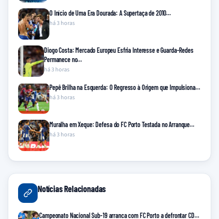
O Início de Uma Era Dourada: A Supertaça de 2010…
há 3 horas
Diogo Costa: Mercado Europeu Esfria Interesse e Guarda-Redes
Permanece no…
há 3 horas
Pepê Brilha na Esquerda: O Regresso à Origem que Impulsiona…
há 3 horas
Muralha em Xeque: Defesa do FC Porto Testada no Arranque…
há 3 horas
Notícias Relacionadas
Campeonato Nacional Sub-19 arranca com FC Porto a defrontar CD…