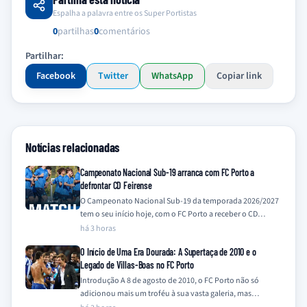
Espalha a palavra entre os Super Portistas
0
partilhas
0
comentários
Partilhar:
Facebook
Twitter
WhatsApp
Copiar link
Notícias relacionadas
Campeonato Nacional Sub-19 arranca com FC Porto a
defrontar CD Feirense
O Campeonato Nacional Sub-19 da temporada 2026/2027
tem o seu início hoje, com o FC Porto a receber o CD
Feirense no…
há 3 horas
O Início de Uma Era Dourada: A Supertaça de 2010 e o
Legado de Villas-Boas no FC Porto
Introdução A 8 de agosto de 2010, o FC Porto não só
adicionou mais um troféu à sua vasta galeria, mas
também…