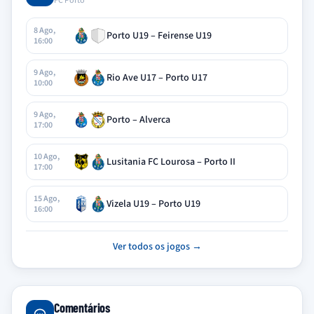
FC Porto
8 Ago,
Porto U19 – Feirense U19
16:00
9 Ago,
Rio Ave U17 – Porto U17
10:00
9 Ago,
Porto – Alverca
17:00
10 Ago,
Lusitania FC Lourosa – Porto II
17:00
15 Ago,
Vizela U19 – Porto U19
16:00
Ver todos os jogos →
Comentários