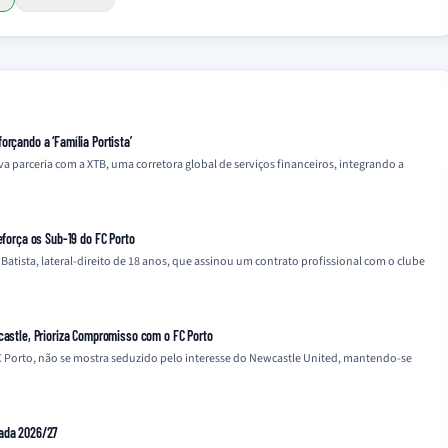
orçando a ‘Família Portista’
parceria com a XTB, uma corretora global de serviços financeiros, integrando a
eforça os Sub-19 do FC Porto
atista, lateral-direito de 18 anos, que assinou um contrato profissional com o clube
castle, Prioriza Compromisso com o FC Porto
 Porto, não se mostra seduzido pelo interesse do Newcastle United, mantendo-se
rada 2026/27