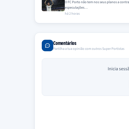
O FC Porto não tem nos seus planos a contra
especulações…
há 2 horas
Comentários
Partilha a tua opinião com outros Super Portistas
Inicia sess