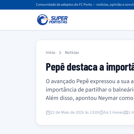
Comunidade de adeptos do FC Porto — notícias, opinião e convív
Início
Notícias
Pepê destaca a importâ
O avançado Pepê expressou a sua ad
importância de partilhar o balneár
Além disso, apontou Neymar como o
22 de Maio de 2026 às 13:05
há 3 meses
1 m