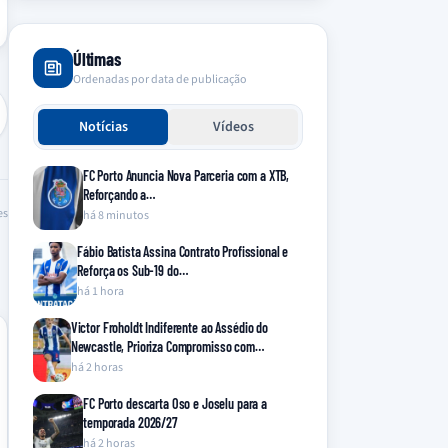
Últimas
Ordenadas por data de publicação
Notícias
Vídeos
FC Porto Anuncia Nova Parceria com a XTB,
Reforçando a…
es
há 8 minutos
Fábio Batista Assina Contrato Profissional e
Reforça os Sub-19 do…
há 1 hora
Victor Froholdt Indiferente ao Assédio do
Newcastle, Prioriza Compromisso com…
há 2 horas
FC Porto descarta Oso e Joselu para a
temporada 2026/27
há 2 horas