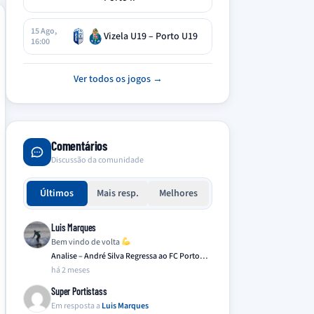
15 Ago,
Vizela U19 – Porto U19
16:00
Ver todos os jogos →
Comentários
Discussão da comunidade
Últimos
Mais resp.
Melhores
Luis Marques
Bem vindo de volta
Analise – André Silva Regressa ao FC Porto…
há 2 meses
Super Portistass
Em resposta a
Luis Marques