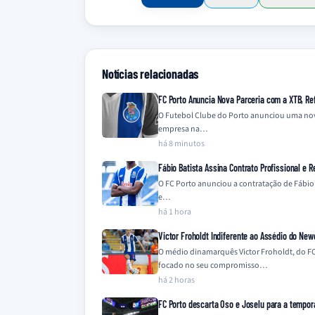
Notícias relacionadas
FC Porto Anuncia Nova Parceria com a XTB, Ref
O Futebol Clube do Porto anunciou uma nova 
empresa na…
há 8 minutos
Fábio Batista Assina Contrato Profissional e R
O FC Porto anunciou a contratação de Fábio B
e…
há 1 hora
Victor Froholdt Indiferente ao Assédio do New
O médio dinamarquês Victor Froholdt, do FC
focado no seu compromisso…
há 2 horas
FC Porto descarta Oso e Joselu para a tempo