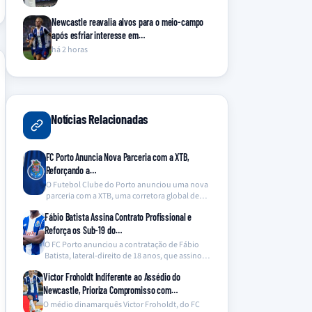
Newcastle reavalia alvos para o meio-campo
após esfriar interesse em…
há 2 horas
Notícias Relacionadas
FC Porto Anuncia Nova Parceria com a XTB,
Reforçando a…
O Futebol Clube do Porto anunciou uma nova
parceria com a XTB, uma corretora global de…
Fábio Batista Assina Contrato Profissional e
Reforça os Sub-19 do…
O FC Porto anunciou a contratação de Fábio
Batista, lateral-direito de 18 anos, que assinou
um…
Victor Froholdt Indiferente ao Assédio do
Newcastle, Prioriza Compromisso com…
O médio dinamarquês Victor Froholdt, do FC