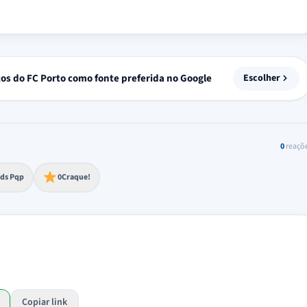
tos do FC Porto como fonte preferida no Google
Escolher
0
reaçõ
to extremo
ds Pqp
0
Craque!
Copiar link