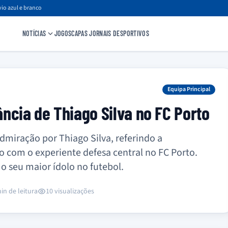
io azul e branco
NOTÍCIAS
JOGOS
CAPAS JORNAIS DESPORTIVOS
Equipa Principal
ncia de Thiago Silva no FC Porto
miração por Thiago Silva, referindo a
io com o experiente defesa central no FC Porto.
 seu maior ídolo no futebol.
in de leitura
10 visualizações