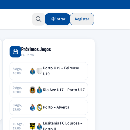
Entrar
Registar
Próximos Jogos
FC Porto
Porto U19 – Feirense
8 Ago,
16:00
U19
9 Ago,
Rio Ave U17 – Porto U17
10:00
9 Ago,
Porto – Alverca
17:00
Lusitania FC Lourosa –
10 Ago,
17:00
Porto II