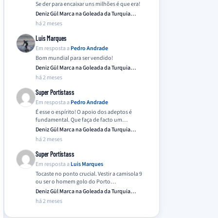
Se der para encaixar uns milhões é que era!
Deniz Gül Marca na Goleada da Turquia
Frente…
há 2 meses
Luis Marques
Em resposta a
Pedro Andrade
Bom mundial para ser vendido!
Deniz Gül Marca na Goleada da Turquia
Frente…
há 2 meses
Super Portistass
Em resposta a
Pedro Andrade
É esse o espírito! O apoio dos adeptos é
fundamental. Que faça de facto um…
Deniz Gül Marca na Goleada da Turquia
Frente…
há 2 meses
Super Portistass
Em resposta a
Luis Marques
Tocaste no ponto crucial. Vestir a camisola 9
ou ser o homem golo do Porto…
Deniz Gül Marca na Goleada da Turquia
Frente…
há 2 meses