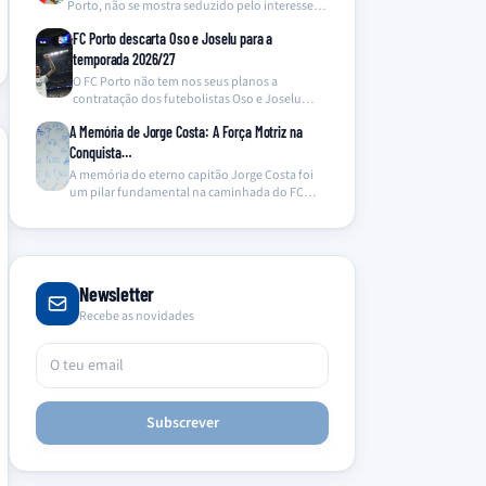
Porto, não se mostra seduzido pelo interesse
do Newcastle…
FC Porto descarta Oso e Joselu para a
temporada 2026/27
O FC Porto não tem nos seus planos a
contratação dos futebolistas Oso e Joselu
para…
A Memória de Jorge Costa: A Força Motriz na
Conquista…
A memória do eterno capitão Jorge Costa foi
um pilar fundamental na caminhada do FC
Porto…
Newsletter
Recebe as novidades
Subscrever