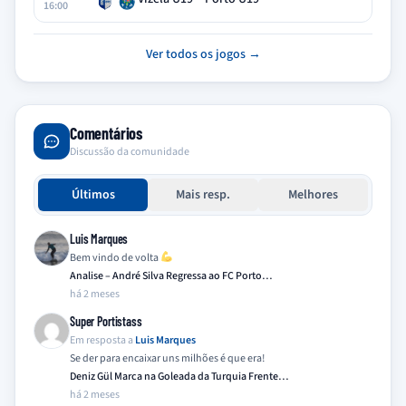
16:00
Ver todos os jogos →
Comentários
Discussão da comunidade
Últimos
Mais resp.
Melhores
Luis Marques
Bem vindo de volta
Analise – André Silva Regressa ao FC Porto…
há 2 meses
Super Portistass
Em resposta a
Luis Marques
Se der para encaixar uns milhões é que era!
Deniz Gül Marca na Goleada da Turquia Frente…
há 2 meses