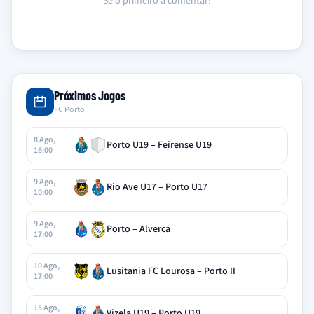
Sê o primeiro a comentar!
Próximos Jogos
FC Porto
8 Ago,
Porto U19 – Feirense U19
16:00
9 Ago,
Rio Ave U17 – Porto U17
10:00
9 Ago,
Porto – Alverca
17:00
10 Ago,
Lusitania FC Lourosa – Porto II
17:00
15 Ago,
Vizela U19 – Porto U19