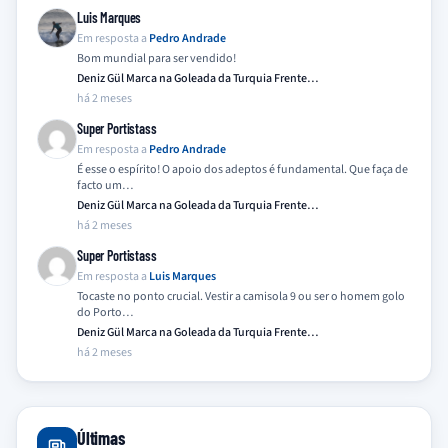
Luis Marques
Em resposta a
Pedro Andrade
Bom mundial para ser vendido!
Deniz Gül Marca na Goleada da Turquia Frente…
há 2 meses
Super Portistass
Em resposta a
Pedro Andrade
É esse o espírito! O apoio dos adeptos é fundamental. Que faça de
facto um…
Deniz Gül Marca na Goleada da Turquia Frente…
há 2 meses
Super Portistass
Em resposta a
Luis Marques
Tocaste no ponto crucial. Vestir a camisola 9 ou ser o homem golo
do Porto…
Deniz Gül Marca na Goleada da Turquia Frente…
há 2 meses
Últimas