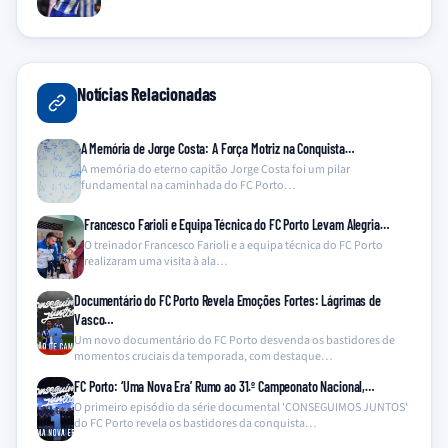
Notícias Relacionadas
A Memória de Jorge Costa: A Força Motriz na Conquista…
A memória do eterno capitão Jorge Costa foi um pilar
fundamental na caminhada do FC Porto…
Francesco Farioli e Equipa Técnica do FC Porto Levam Alegria…
O treinador Francesco Farioli e a equipa técnica do FC Porto
realizaram uma visita à ala…
Documentário do FC Porto Revela Emoções Fortes: Lágrimas de
Vasco…
Um novo documentário do FC Porto desvenda os bastidores de
momentos cruciais da temporada, com destaque…
FC Porto: ‘Uma Nova Era’ Rumo ao 31.º Campeonato Nacional,…
O primeiro episódio da série documental 'CONSEGUIMOS JUNTOS'
do FC Porto revela os bastidores da conquista…