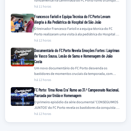
fundamental na caminhada do FC Porto rumo à conquista
do título da…
há 11 horas
Francesco Farioli e Equipa Técnica do FC Porto Levam
Alegria à Ala Pediátrica do Hospital de São João
O treinador Francesco Farioli e a equipa técnica do FC
Porto realizaram uma visita à ala pediátrica do Hospital de
São João,…
há 12 horas
Documentário do FC Porto Revela Emoções Fortes: Lágrimas
de Vasco Sousa, Lesão de Samu e Homenagem de João
Costa
Um novo documentário do FC Porto desvenda os
bastidores de momentos cruciais da temporada, com
destaque para a emotiva recuperação de Vasco…
há 12 horas
FC Porto: ‘Uma Nova Era’ Rumo ao 31.º Campeonato Nacional,
Marcada por União e Homenagem
O primeiro episódio da série documental 'CONSEGUIMOS
JUNTOS' do FC Porto revela os bastidores da conquista do
31.º Campeonato Nacional na época…
há 12 horas