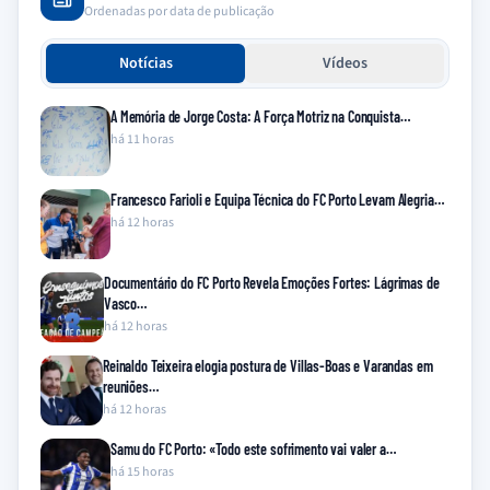
Ordenadas por data de publicação
Notícias
Vídeos
A Memória de Jorge Costa: A Força Motriz na Conquista…
há 11 horas
Francesco Farioli e Equipa Técnica do FC Porto Levam Alegria…
há 12 horas
Documentário do FC Porto Revela Emoções Fortes: Lágrimas de
Vasco…
há 12 horas
Reinaldo Teixeira elogia postura de Villas-Boas e Varandas em
reuniões…
há 12 horas
Samu do FC Porto: «Todo este sofrimento vai valer a…
há 15 horas