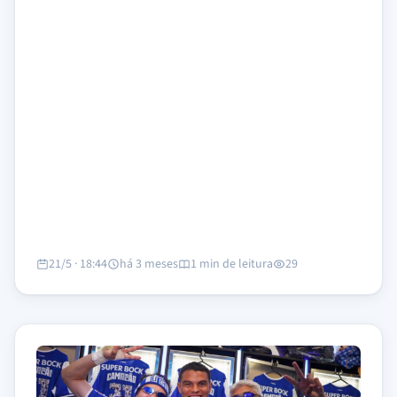
21/5 · 18:44
há 3 meses
1 min de leitura
29