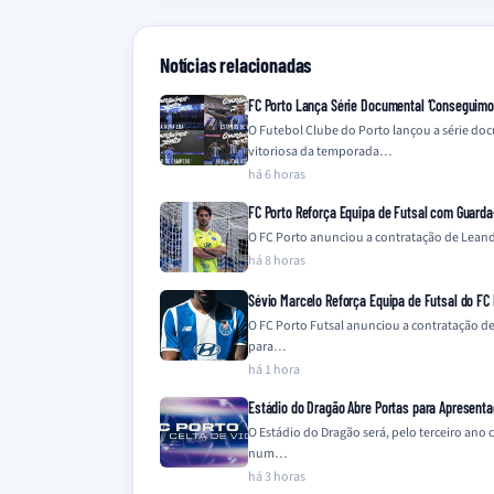
Notícias relacionadas
FC Porto Lança Série Documental ‘Conseguimos 
O Futebol Clube do Porto lançou a série do
vitoriosa da temporada…
há 6 horas
FC Porto Reforça Equipa de Futsal com Guard
O FC Porto anunciou a contratação de Leandr
há 8 horas
Sévio Marcelo Reforça Equipa de Futsal do FC 
O FC Porto Futsal anunciou a contratação de
para…
há 1 hora
Estádio do Dragão Abre Portas para Apresenta
O Estádio do Dragão será, pelo terceiro ano
num…
há 3 horas