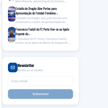
Sévio Marcelo, ala português de 25 anos,
proveniente…
Estádio do Dragão Abre Portas para
Apresentação do Futebol Feminino…
O Estádio do Dragão será, pelo terceiro ano
consecutivo, o palco da apresentação da
equipa de…
Francesco Farioli do FC Porto Une-se ao Apelo
Urgente do…
O treinador do FC Porto, Francesco Farioli,
juntou-se ao apelo do Banco de Sangue do
Hospital…
Newsletter
Recebe as novidades
Subscrever