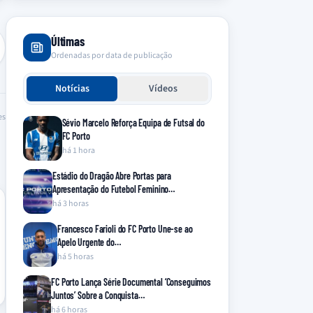
Últimas
Ordenadas por data de publicação
Notícias
Vídeos
es
Sévio Marcelo Reforça Equipa de Futsal do
FC Porto
há 1 hora
Estádio do Dragão Abre Portas para
Apresentação do Futebol Feminino…
há 3 horas
Francesco Farioli do FC Porto Une-se ao
Apelo Urgente do…
há 5 horas
FC Porto Lança Série Documental ‘Conseguimos
Juntos’ Sobre a Conquista…
há 6 horas