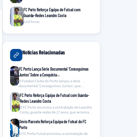
FC Porto Reforça Equipa de Futsal com
Guarda-Redes Leandro Costa
há 8 horas
Notícias Relacionadas
FC Porto Lança Série Documental ‘Conseguimos
Juntos’ Sobre a Conquista…
O Futebol Clube do Porto lançou a série
documental 'Conseguimos Juntos', que
oferece um olhar inédito…
FC Porto Reforça Equipa de Futsal com Guarda-
Redes Leandro Costa
O FC Porto anunciou a contratação de Leandro
Costa, guarda-redes de 27 anos, que se torna…
Sévio Marcelo Reforça Equipa de Futsal do FC
Porto
O FC Porto Futsal anunciou a contratação de