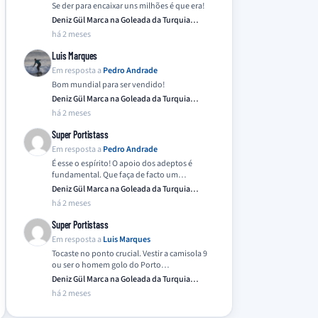
Se der para encaixar uns milhões é que era!
Deniz Gül Marca na Goleada da Turquia
Frente…
há 2 meses
Luis Marques
Em resposta a
Pedro Andrade
Bom mundial para ser vendido!
Deniz Gül Marca na Goleada da Turquia
Frente…
há 2 meses
Super Portistass
Em resposta a
Pedro Andrade
É esse o espírito! O apoio dos adeptos é
fundamental. Que faça de facto um…
Deniz Gül Marca na Goleada da Turquia
Frente…
há 2 meses
Super Portistass
Em resposta a
Luis Marques
Tocaste no ponto crucial. Vestir a camisola 9
ou ser o homem golo do Porto…
Deniz Gül Marca na Goleada da Turquia
Frente…
há 2 meses