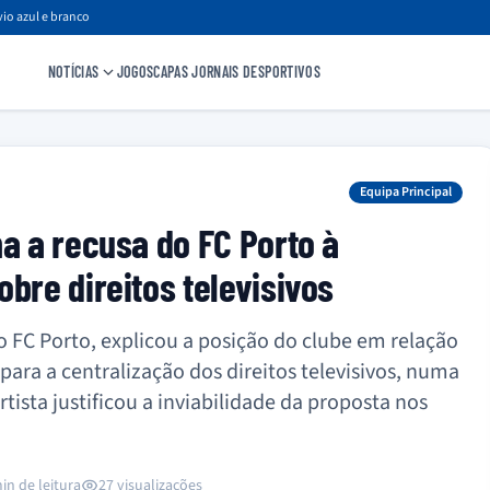
io azul e branco
NOTÍCIAS
JOGOS
CAPAS JORNAIS DESPORTIVOS
Equipa Principal
ha a recusa do FC Porto à
bre direitos televisivos
o FC Porto, explicou a posição do clube em relação
ara a centralização dos direitos televisivos, numa
tista justificou a inviabilidade da proposta nos
in de leitura
27 visualizações