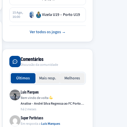
15 Ago,
Vizela U19 – Porto U19
16:00
Ver todos os jogos →
Comentários
Discussão da comunidade
Últimos
Mais resp.
Melhores
Luis Marques
Bem vindo de volta
Analise – André Silva Regressa ao FC Porto…
há 2 meses
Super Portistass
Em resposta a
Luis Marques