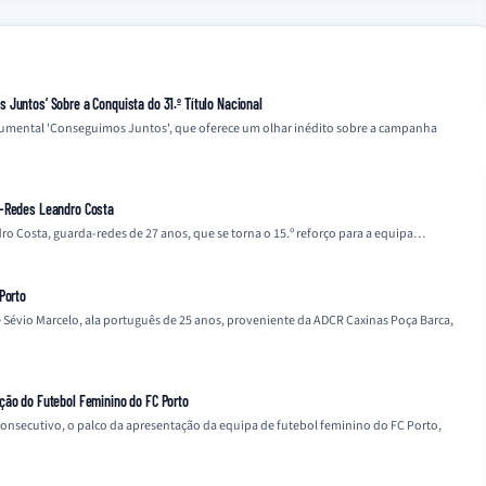
Juntos’ Sobre a Conquista do 31.º Título Nacional
cumental 'Conseguimos Juntos', que oferece um olhar inédito sobre a campanha
a-Redes Leandro Costa
o Costa, guarda-redes de 27 anos, que se torna o 15.º reforço para a equipa…
Porto
 Sévio Marcelo, ala português de 25 anos, proveniente da ADCR Caxinas Poça Barca,
ção do Futebol Feminino do FC Porto
 consecutivo, o palco da apresentação da equipa de futebol feminino do FC Porto,