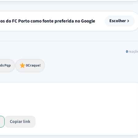
tos do FC Porto como fonte preferida no Google
Escolher
0
reaçõ
to extremo
ds Pqp
0
Craque!
Copiar link