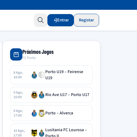
Entrar
Registar
Próximos Jogos
FC Porto
Porto U19 – Feirense
8 Ago,
16:00
U19
9 Ago,
Rio Ave U17 – Porto U17
10:00
9 Ago,
Porto – Alverca
17:00
Lusitania FC Lourosa –
10 Ago,
17:00
Porto II