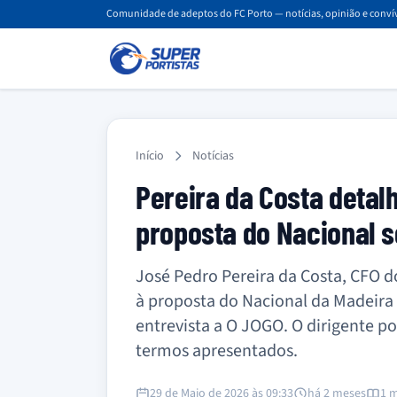
Comunidade de adeptos do FC Porto — notícias, opinião e convív
Início
Notícias
Pereira da Costa detal
proposta do Nacional so
José Pedro Pereira da Costa, CFO d
à proposta do Nacional da Madeira p
entrevista a O JOGO. O dirigente por
termos apresentados.
29 de Maio de 2026 às 09:33
há 2 meses
1 m