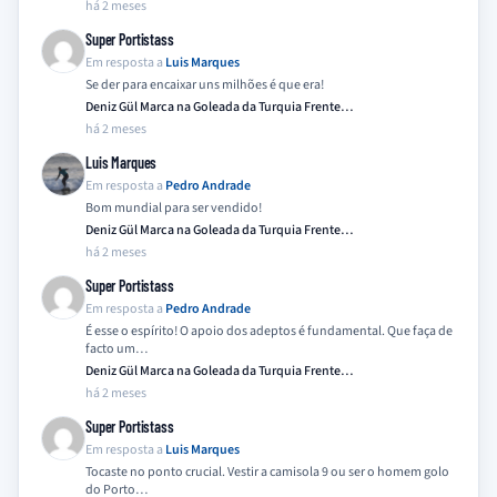
há 2 meses
Super Portistass
Em resposta a
Luis Marques
Se der para encaixar uns milhões é que era!
Deniz Gül Marca na Goleada da Turquia Frente…
há 2 meses
Luis Marques
Em resposta a
Pedro Andrade
Bom mundial para ser vendido!
Deniz Gül Marca na Goleada da Turquia Frente…
há 2 meses
Super Portistass
Em resposta a
Pedro Andrade
É esse o espírito! O apoio dos adeptos é fundamental. Que faça de
facto um…
Deniz Gül Marca na Goleada da Turquia Frente…
há 2 meses
Super Portistass
Em resposta a
Luis Marques
Tocaste no ponto crucial. Vestir a camisola 9 ou ser o homem golo
do Porto…