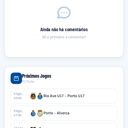
Ainda não há comentários
Sê o primeiro a comentar!
Próximos Jogos
FC Porto
9 Ago,
Rio Ave U17 – Porto U17
10:00
9 Ago,
Porto – Alverca
17:00