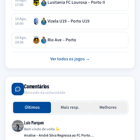
10 Ago,
Lusitania FC Lourosa – Porto II
17:00
15 Ago,
Vizela U19 – Porto U19
16:00
15 Ago,
Rio Ave – Porto
19:30
Ver todos os jogos →
Comentários
Discussão da comunidade
Últimos
Mais resp.
Melhores
Luis Marques
Bem vindo de volta
Analise – André Silva Regressa ao FC Porto…