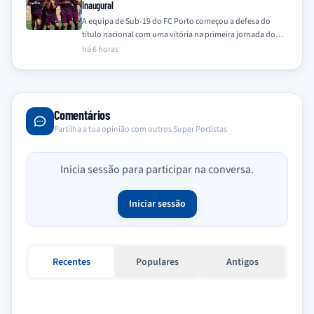
Inaugural
A equipa de Sub-19 do FC Porto começou a defesa do
título nacional com uma vitória na primeira jornada do
Campeonato Nacional…
há 6 horas
Comentários
Partilha a tua opinião com outros Super Portistas
Inicia sessão para participar na conversa.
Iniciar sessão
Recentes
Populares
Antigos