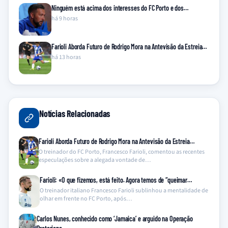
Ninguém está acima dos interesses do FC Porto e dos…
há 9 horas
Farioli Aborda Futuro de Rodrigo Mora na Antevisão da Estreia…
há 13 horas
Notícias Relacionadas
Farioli Aborda Futuro de Rodrigo Mora na Antevisão da Estreia…
O treinador do FC Porto, Francesco Farioli, comentou as recentes
especulações sobre a alegada vontade de…
Farioli: «O que fizemos, está feito. Agora temos de “queimar…
O treinador italiano Francesco Farioli sublinhou a mentalidade de
olhar em frente no FC Porto, após…
Carlos Nunes, conhecido como ‘Jamaica’ e arguido na Operação