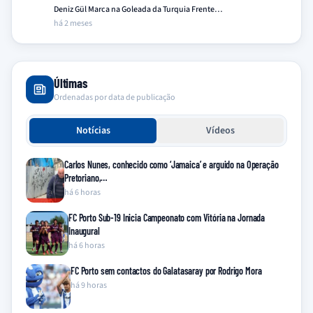
Deniz Gül Marca na Goleada da Turquia Frente…
há 2 meses
Últimas
Ordenadas por data de publicação
Notícias
Vídeos
Carlos Nunes, conhecido como ‘Jamaica’ e arguido na Operação
Pretoriano,…
há 6 horas
FC Porto Sub-19 Inicia Campeonato com Vitória na Jornada
Inaugural
há 6 horas
FC Porto sem contactos do Galatasaray por Rodrigo Mora
há 9 horas