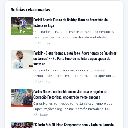
Notícias relacionadas
Farioli Aborda Futuro de Rodrigo Mora na Antevisão da
Estreia na Liga
O treinador do FC Porto, Francesco Farioli, comentou as
recentes especulações sobre a alegada vontade de
Rodrigo Mora em deixar o clube,…
há 13 horas
Farioli: «O que fizemos, está feito. Agora temos de “queimar
os barcos”» – FC Porto foca-se no futuro após época de
sucesso
O treinador italiano Francesco Farioli sublinhou a
mentalidade de olhar em frente no FC Porto, após uma
temporada de 2025/26 coroada com…
há 13 horas
Carlos Nunes, conhecido como ‘Jamaica’ e arguido na
Operação Pretoriano, encontrado morto em casa
Carlos Nunes, conhecido como 'Jamaica', membro dos
Super Dragões e arguido na Operação Pretoriano, foi
encontrado morto na sua residência este sábado,…
há 6 horas
FC Porto Sub-19 Inicia Campeonato com Vitória na Jornada