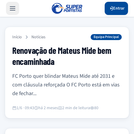
Entrar
Início
Notícias
Equipa Principal
Renovação de Mateus Mide bem
encaminhada
FC Porto quer blindar Mateus Mide até 2031 e
com cláusula reforçada O FC Porto está em vias
de fechar...
1/6 · 09:43
há 2 meses
2 min de leitura
80