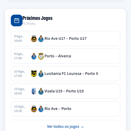
Próximos Jogos
FC Porto
9 Ago,
Rio Ave U17 – Porto U17
10:00
9 Ago,
Porto – Alverca
17:00
10 Ago,
Lusitania FC Lourosa – Porto II
17:00
15 Ago,
Vizela U19 – Porto U19
16:00
15 Ago,
Rio Ave – Porto
19:30
Ver todos os jogos →