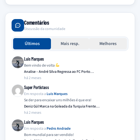
Comentários
Discussão da comunidade
Últimos
Mais resp.
Melhores
Luis Marques
Bem vindo de volta
Analise – André Silva Regressa ao FC Porto…
há 2 meses
Super Portistass
Em resposta a
Luis Marques
Se der para encaixar uns milhões é que era!
Deniz Gül Marca na Goleada da Turquia Frente…
há 2 meses
Luis Marques
Em resposta a
Pedro Andrade
Bom mundial para ser vendido!