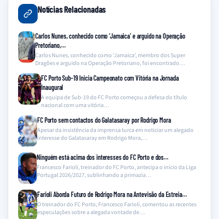
Notícias Relacionadas
Carlos Nunes, conhecido como ‘Jamaica’ e arguido na Operação
Pretoriano,…
Carlos Nunes, conhecido como 'Jamaica', membro dos Super
Dragões e arguido na Operação Pretoriano, foi encontrado…
FC Porto Sub-19 Inicia Campeonato com Vitória na Jornada
Inaugural
A equipa de Sub-19 do FC Porto começou a defesa do título
nacional com uma vitória…
FC Porto sem contactos do Galatasaray por Rodrigo Mora
Apesar da insistência da imprensa turca em noticiar um alegado
interesse do Galatasaray em Rodrigo Mora,…
Ninguém está acima dos interesses do FC Porto e dos…
Francesco Farioli, treinador do FC Porto, antecipa o início da Liga
Portugal 2026/2027, sublinhando a primazia…
Farioli Aborda Futuro de Rodrigo Mora na Antevisão da Estreia…
O treinador do FC Porto, Francesco Farioli, comentou as recentes
especulações sobre a alegada vontade de…