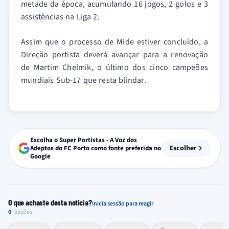
metade da época, acumulando 16 jogos, 2 golos e 3
assistências na Liga 2.
Assim que o processo de Mide estiver concluído, a
Direção portista deverá avançar para a renovação
de Martim Chelmik, o último dos cinco campeões
mundiais Sub-17 que resta blindar.
Escolha o Super Portistas - A Voz dos
Escolher
Adeptos do FC Porto como fonte preferida no
Google
O que achaste desta notícia?
Inicia sessão para reagir
0
reações
Esforço, determinação, aprovação forte
Lealdade, amor clubístico, sentimento profundo
Impressionante, chocante, de grande impacto
Reação de desespero, raiva, frustração ou espanto extremo
Excelência, destaque, o melhor