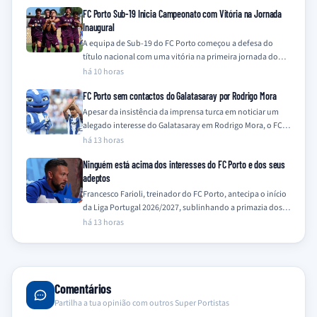
FC Porto Sub-19 Inicia Campeonato com Vitória na Jornada
Inaugural
A equipa de Sub-19 do FC Porto começou a defesa do
título nacional com uma vitória na primeira jornada do
Campeonato Nacional…
há 10 horas
FC Porto sem contactos do Galatasaray por Rodrigo Mora
Apesar da insistência da imprensa turca em noticiar um
alegado interesse do Galatasaray em Rodrigo Mora, o FC
Porto nega qualquer contacto…
há 13 horas
Ninguém está acima dos interesses do FC Porto e dos seus
adeptos
Francesco Farioli, treinador do FC Porto, antecipa o início
da Liga Portugal 2026/2027, sublinhando a primazia dos
interesses do clube e dos…
há 13 horas
Comentários
Partilha a tua opinião com outros Super Portistas