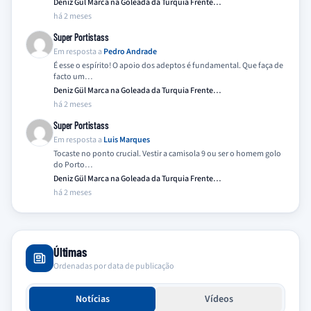
Deniz Gül Marca na Goleada da Turquia Frente…
há 2 meses
Super Portistass
Em resposta a
Pedro Andrade
É esse o espírito! O apoio dos adeptos é fundamental. Que faça de
facto um…
Deniz Gül Marca na Goleada da Turquia Frente…
há 2 meses
Super Portistass
Em resposta a
Luis Marques
Tocaste no ponto crucial. Vestir a camisola 9 ou ser o homem golo
do Porto…
Deniz Gül Marca na Goleada da Turquia Frente…
há 2 meses
Últimas
Ordenadas por data de publicação
Notícias
Vídeos