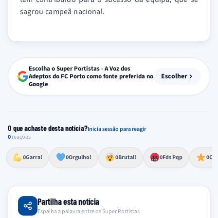
sagrou campeã nacional.
Escolha o Super Portistas - A Voz dos
Escolher
Adeptos do FC Porto como fonte preferida no
Google
O que achaste desta notícia?
Inicia sessão para reagir
0
reações
Esforço, determinação, aprovação forte
Lealdade, amor clubístico, sentimento profundo
Impressionante, chocante, de grande impacto
Reação de desespero, raiva, frustração ou espanto extremo
Excelência, destaque, o melhor
0
Garra!
0
Orgulho!
0
Brutal!
0
Fds Pqp
0
Cra
Partilha esta notícia
Espalha a palavra entre os Super Portistas