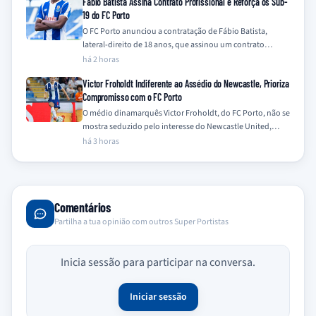
Fábio Batista Assina Contrato Profissional e Reforça os Sub-
19 do FC Porto
O FC Porto anunciou a contratação de Fábio Batista,
lateral-direito de 18 anos, que assinou um contrato
profissional com o clube e…
há 2 horas
Victor Froholdt Indiferente ao Assédio do Newcastle, Prioriza
Compromisso com o FC Porto
O médio dinamarquês Victor Froholdt, do FC Porto, não se
mostra seduzido pelo interesse do Newcastle United,
mantendo-se focado no seu compromisso…
há 3 horas
Comentários
Partilha a tua opinião com outros Super Portistas
Inicia sessão para participar na conversa.
Iniciar sessão