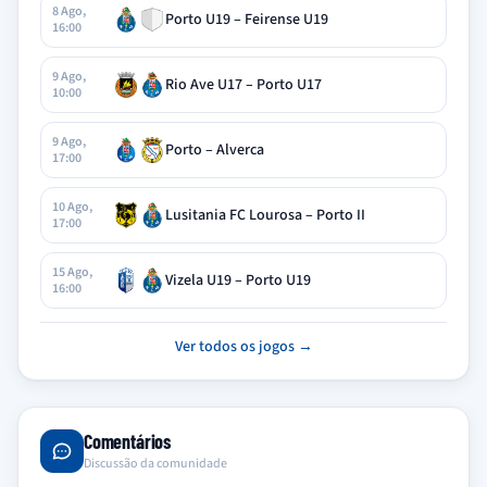
8 Ago,
Porto U19 – Feirense U19
16:00
9 Ago,
Rio Ave U17 – Porto U17
10:00
9 Ago,
Porto – Alverca
17:00
10 Ago,
Lusitania FC Lourosa – Porto II
17:00
15 Ago,
Vizela U19 – Porto U19
16:00
Ver todos os jogos →
Comentários
Discussão da comunidade