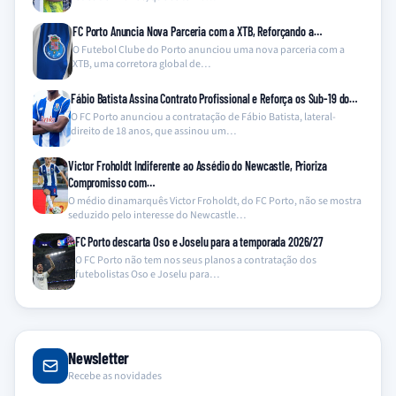
FC Porto Anuncia Nova Parceria com a XTB, Reforçando a…
O Futebol Clube do Porto anunciou uma nova parceria com a
XTB, uma corretora global de…
Fábio Batista Assina Contrato Profissional e Reforça os Sub-19 do…
O FC Porto anunciou a contratação de Fábio Batista, lateral-
direito de 18 anos, que assinou um…
Victor Froholdt Indiferente ao Assédio do Newcastle, Prioriza
Compromisso com…
O médio dinamarquês Victor Froholdt, do FC Porto, não se mostra
seduzido pelo interesse do Newcastle…
FC Porto descarta Oso e Joselu para a temporada 2026/27
O FC Porto não tem nos seus planos a contratação dos
futebolistas Oso e Joselu para…
Newsletter
Recebe as novidades