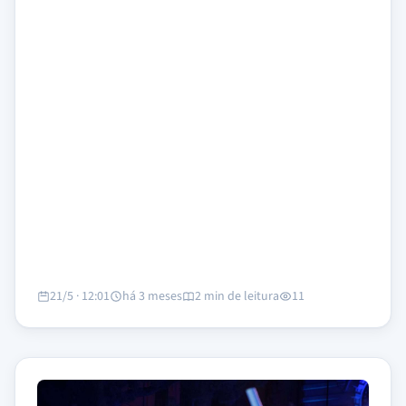
21/5 · 12:01
há 3 meses
2 min de leitura
11