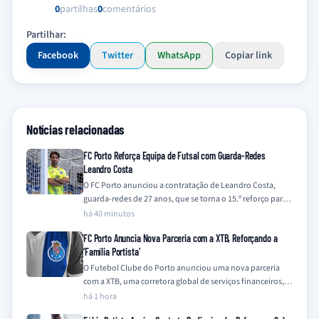
0
partilhas
0
comentários
Partilhar:
Facebook
Twitter
WhatsApp
Copiar link
Notícias relacionadas
FC Porto Reforça Equipa de Futsal com Guarda-Redes
Leandro Costa
O FC Porto anunciou a contratação de Leandro Costa,
guarda-redes de 27 anos, que se torna o 15.º reforço para a
equipa…
há 40 minutos
FC Porto Anuncia Nova Parceria com a XTB, Reforçando a
‘Família Portista’
O Futebol Clube do Porto anunciou uma nova parceria
com a XTB, uma corretora global de serviços financeiros,
integrando a empresa na…
há 1 hora