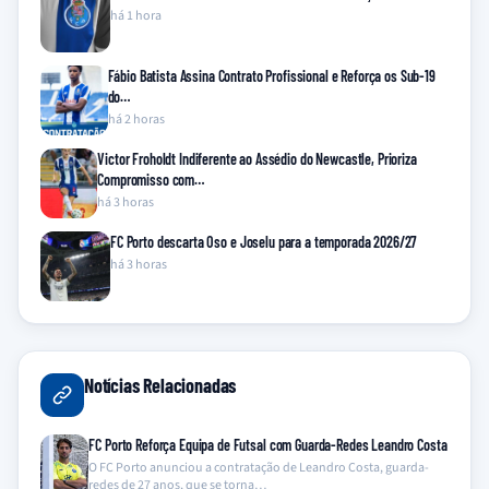
há 1 hora
Fábio Batista Assina Contrato Profissional e Reforça os Sub-19
do…
há 2 horas
Victor Froholdt Indiferente ao Assédio do Newcastle, Prioriza
Compromisso com…
há 3 horas
FC Porto descarta Oso e Joselu para a temporada 2026/27
há 3 horas
Notícias Relacionadas
FC Porto Reforça Equipa de Futsal com Guarda-Redes Leandro Costa
O FC Porto anunciou a contratação de Leandro Costa, guarda-
redes de 27 anos, que se torna…