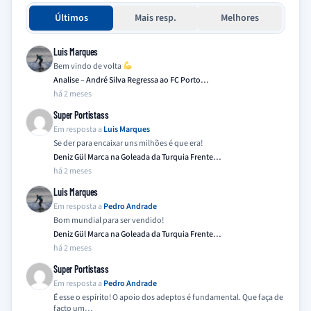
Últimos
Mais resp.
Melhores
Luis Marques
Bem vindo de volta
Analise – André Silva Regressa ao FC Porto…
há 2 meses
Super Portistass
Em resposta a
Luis Marques
Se der para encaixar uns milhões é que era!
Deniz Gül Marca na Goleada da Turquia Frente…
há 2 meses
Luis Marques
Em resposta a
Pedro Andrade
Bom mundial para ser vendido!
Deniz Gül Marca na Goleada da Turquia Frente…
há 2 meses
Super Portistass
Em resposta a
Pedro Andrade
É esse o espírito! O apoio dos adeptos é fundamental. Que faça de
facto um…