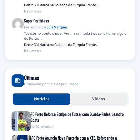
Deniz Gül Marca na Goleada da Turquia Frente…
há 2 meses
Super Portistass
Em resposta a
Luis Marques
Tocaste no ponto crucial. Vestir a camisola 9 ou ser o homem golo
do Porto…
Deniz Gül Marca na Goleada da Turquia Frente…
há 2 meses
Últimas
Ordenadas por data de publicação
Notícias
Vídeos
FC Porto Reforça Equipa de Futsal com Guarda-Redes Leandro
Costa
há 40 minutos
FC Porto Anuncia Nova Parceria com a XTB, Reforçando a…