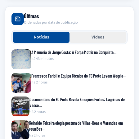
Últimas
Ordenadas por data de publicação
Notícias
Vídeos
A Memória de Jorge Costa: A Força Motriz na Conquista…
há 43 minutos
Francesco Farioli e Equipa Técnica do FC Porto Levam Alegria…
há 2 horas
Documentário do FC Porto Revela Emoções Fortes: Lágrimas de
Vasco…
há 2 horas
Reinaldo Teixeira elogia postura de Villas-Boas e Varandas em
reuniões…
há 2 horas