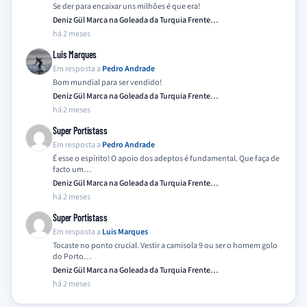
Se der para encaixar uns milhões é que era!
Deniz Gül Marca na Goleada da Turquia Frente…
há 2 meses
Luis Marques
Em resposta a
Pedro Andrade
Bom mundial para ser vendido!
Deniz Gül Marca na Goleada da Turquia Frente…
há 2 meses
Super Portistass
Em resposta a
Pedro Andrade
É esse o espírito! O apoio dos adeptos é fundamental. Que faça de
facto um…
Deniz Gül Marca na Goleada da Turquia Frente…
há 2 meses
Super Portistass
Em resposta a
Luis Marques
Tocaste no ponto crucial. Vestir a camisola 9 ou ser o homem golo
do Porto…
Deniz Gül Marca na Goleada da Turquia Frente…
há 2 meses