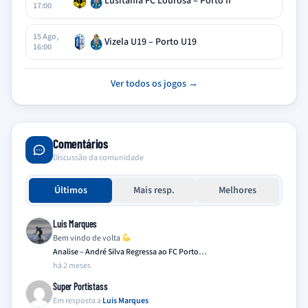
Lusitania FC Lourosa – Porto II
17:00
15 Ago,
Vizela U19 – Porto U19
16:00
Ver todos os jogos →
Comentários
Discussão da comunidade
Últimos
Mais resp.
Melhores
Luis Marques
Bem vindo de volta
Analise – André Silva Regressa ao FC Porto…
há 2 meses
Super Portistass
Em resposta a
Luis Marques