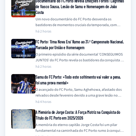
Documentário do FC Porto Revela Emoções Fortes: Lágrimas
de Vasco Sousa, Lesão de Samu e Homenagem de João
Costa
Um novo documentário do FC Porto desvenda os
bastidores de momentos cruciais da temporada, com
destaque para a emotiva recuperação de Vasco…
há 2 horas
FC Porto: ‘Uma Nova Era’ Rumo ao 31.º Campeonato Nacional,
Marcada por União e Homenagem
O primeiro episódio da série documental 'CONSEGUIMOS
JUNTOS' do FC Porto revela os bastidores da conquista do
31.º Campeonato Nacional na época…
há 2 horas
Samu do FC Porto: «Todo este sofrimento vai valer a pena,
foi uma prova mental»
O avançado do FC Porto, Samu Aghehowa, afastado dos
relvados desde fevereiro devido a uma grave lesão no
joelho, descreveu o seu…
há 4 horas
A Memória de Jorge Costa: A Força Motriz na Conquista do
Título do FC Porto em 2025/2026
A memória do eterno capitão Jorge Costa foi um pilar
fundamental na caminhada do FC Porto rumo à conquista