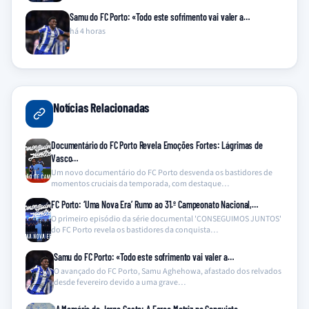
Samu do FC Porto: «Todo este sofrimento vai valer a…
há 4 horas
Notícias Relacionadas
Documentário do FC Porto Revela Emoções Fortes: Lágrimas de
Vasco…
Um novo documentário do FC Porto desvenda os bastidores de
momentos cruciais da temporada, com destaque…
FC Porto: ‘Uma Nova Era’ Rumo ao 31.º Campeonato Nacional,…
O primeiro episódio da série documental 'CONSEGUIMOS JUNTOS'
do FC Porto revela os bastidores da conquista…
Samu do FC Porto: «Todo este sofrimento vai valer a…
O avançado do FC Porto, Samu Aghehowa, afastado dos relvados
desde fevereiro devido a uma grave…