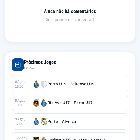
Ainda não há comentários
Sê o primeiro a comentar!
Próximos Jogos
FC Porto
8 Ago,
Porto U19 – Feirense U19
16:00
9 Ago,
Rio Ave U17 – Porto U17
10:00
9 Ago,
Porto – Alverca
17:00
10 Ago,