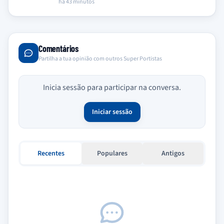
do título da…
há 43 minutos
Comentários
Partilha a tua opinião com outros Super Portistas
Inicia sessão para participar na conversa.
Iniciar sessão
Recentes
Populares
Antigos