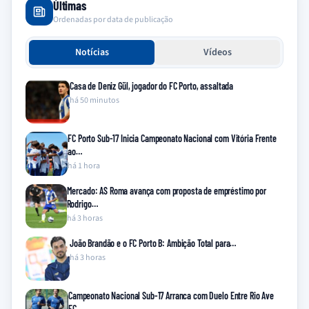
Últimas
Ordenadas por data de publicação
Notícias
Vídeos
Casa de Deniz Gül, jogador do FC Porto, assaltada
há 50 minutos
FC Porto Sub-17 Inicia Campeonato Nacional com Vitória Frente
ao…
há 1 hora
Mercado: AS Roma avança com proposta de empréstimo por
Rodrigo…
há 3 horas
João Brandão e o FC Porto B: Ambição Total para…
há 3 horas
Campeonato Nacional Sub-17 Arranca com Duelo Entre Rio Ave
FC…