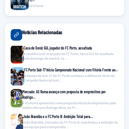
há 5 horas
Notícias Relacionadas
Casa de Deniz Gül, jogador do FC Porto, assaltada
A residência do avançado do FC Porto, Deniz Gül, foi assaltada
este domingo de manhã, na…
FC Porto Sub-17 Inicia Campeonato Nacional com Vitória Frente ao…
A equipa de Sub-17 do FC Porto começou a defesa do título de
Campeão Nacional com…
Mercado: AS Roma avança com proposta de empréstimo por
Rodrigo…
A AS Roma apresentou uma proposta oficial de empréstimo pelo
médio ofensivo Rodrigo Mora, do FC…
João Brandão e o FC Porto B: Ambição Total para…
João Brandão, treinador do FC Porto B, manifestou a ambição da
sua equipa para a temporada…