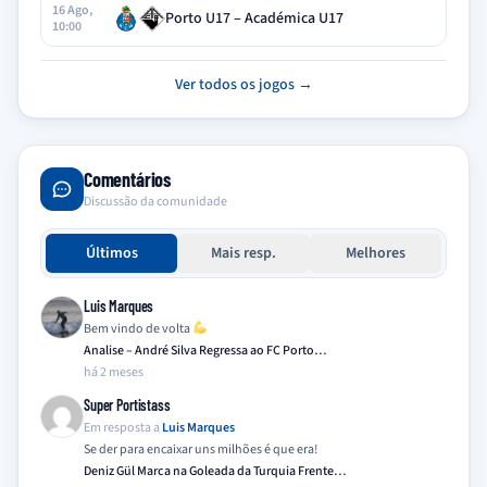
16 Ago,
Porto U17 – Académica U17
10:00
Ver todos os jogos →
Comentários
Discussão da comunidade
Últimos
Mais resp.
Melhores
Luis Marques
Bem vindo de volta
Analise – André Silva Regressa ao FC Porto…
há 2 meses
Super Portistass
Em resposta a
Luis Marques
Se der para encaixar uns milhões é que era!
Deniz Gül Marca na Goleada da Turquia Frente…