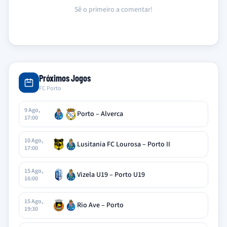
Sê o primeiro a comentar!
Próximos Jogos
FC Porto
9 Ago,
Porto – Alverca
17:00
10 Ago,
Lusitania FC Lourosa – Porto II
17:00
15 Ago,
Vizela U19 – Porto U19
16:00
15 Ago,
Rio Ave – Porto
19:30