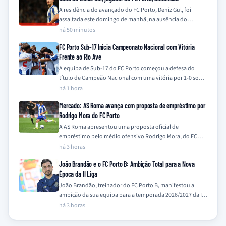
A residência do avançado do FC Porto, Deniz Gül, foi
assaltada este domingo de manhã, na ausência do
jogador e de qualquer…
há 50 minutos
FC Porto Sub-17 Inicia Campeonato Nacional com Vitória
Frente ao Rio Ave
A equipa de Sub-17 do FC Porto começou a defesa do
título de Campeão Nacional com uma vitória por 1-0 sobre
o…
há 1 hora
Mercado: AS Roma avança com proposta de empréstimo por
Rodrigo Mora do FC Porto
A AS Roma apresentou uma proposta oficial de
empréstimo pelo médio ofensivo Rodrigo Mora, do FC
Porto, com uma opção de compra,…
há 3 horas
João Brandão e o FC Porto B: Ambição Total para a Nova
Época da II Liga
João Brandão, treinador do FC Porto B, manifestou a
ambição da sua equipa para a temporada 2026/2027 da II
Liga, prometendo ir…
há 3 horas