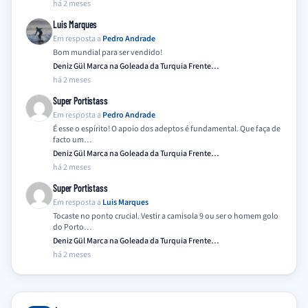
há 2 meses
Luis Marques
Em resposta a
Pedro Andrade
Bom mundial para ser vendido!
Deniz Gül Marca na Goleada da Turquia Frente…
há 2 meses
Super Portistass
Em resposta a
Pedro Andrade
É esse o espírito! O apoio dos adeptos é fundamental. Que faça de
facto um…
Deniz Gül Marca na Goleada da Turquia Frente…
há 2 meses
Super Portistass
Em resposta a
Luis Marques
Tocaste no ponto crucial. Vestir a camisola 9 ou ser o homem golo
do Porto…
Deniz Gül Marca na Goleada da Turquia Frente…
há 2 meses