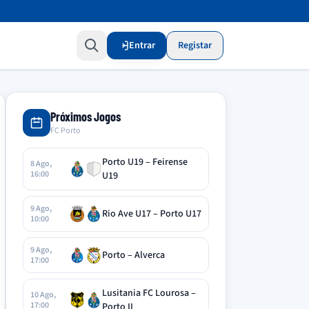
Entrar
Registar
Próximos Jogos
FC Porto
Porto U19 – Feirense
8 Ago,
16:00
U19
9 Ago,
Rio Ave U17 – Porto U17
10:00
9 Ago,
Porto – Alverca
17:00
Lusitania FC Lourosa –
10 Ago,
17:00
Porto II