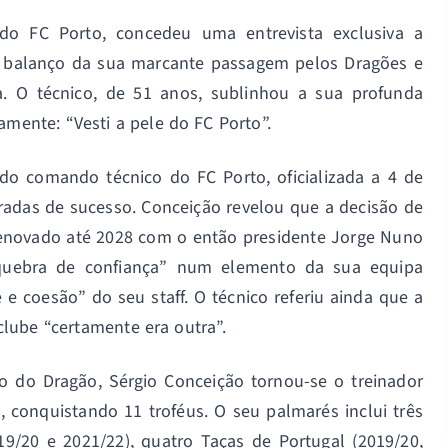
 do FC Porto, concedeu uma entrevista exclusiva a
m balanço da sua marcante passagem pelos Dragões e
ra. O técnico, de 51 anos, sublinhou a sua profunda
amente: “Vesti a pele do FC Porto”.
 do comando técnico do FC Porto, oficializada a 4 de
radas de sucesso. Conceição revelou que a decisão de
 renovado até 2028 com o então presidente Jorge Nuno
quebra de confiança” num elemento da sua equipa
e e coesão” do seu staff. O técnico referiu ainda que a
clube “certamente era outra”.
o do Dragão, Sérgio Conceição tornou-se o treinador
o, conquistando 11 troféus. O seu palmarés inclui três
019/20 e 2021/22), quatro Taças de Portugal (2019/20,