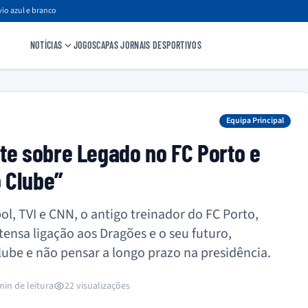
io azul e branco
NOTÍCIAS
JOGOS
CAPAS JORNAIS DESPORTIVOS
Equipa Principal
te sobre Legado no FC Porto e
o Clube”
ol, TVI e CNN, o antigo treinador do FC Porto,
ensa ligação aos Dragões e o seu futuro,
lube e não pensar a longo prazo na presidência.
min de leitura
22 visualizações