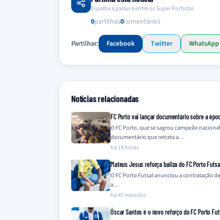
Espalha a palavra entre os Super Portistas
0
partilhas
0
comentários
Partilhar:
Facebook
Twitter
WhatsApp
Notícias relacionadas
FC Porto vai lançar documentário sobre a épo
O FC Porto, que se sagrou campeão naciona
documentário que retrata a…
há 19 horas
Mateus Jesus reforça baliza do FC Porto Futsal
O FC Porto Futsal anunciou a contratação d
a…
há 47 minutos
Óscar Santos é o novo reforço do FC Porto Fut