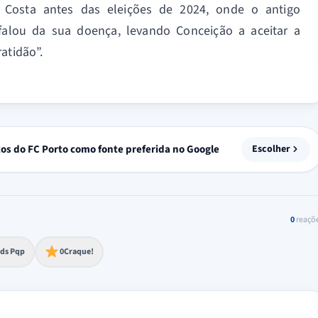
Costa antes das eleições de 2024, onde o antigo
 falou da sua doença, levando Conceição a aceitar a
atidão”.
tos do FC Porto como fonte preferida no Google
Escolher
0
reaçõ
to extremo
ds Pqp
0
Craque!