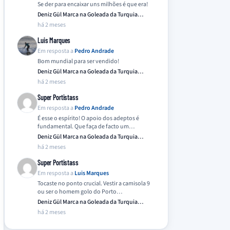
Se der para encaixar uns milhões é que era!
Deniz Gül Marca na Goleada da Turquia
Frente…
há 2 meses
Luis Marques
Em resposta a
Pedro Andrade
Bom mundial para ser vendido!
Deniz Gül Marca na Goleada da Turquia
Frente…
há 2 meses
Super Portistass
Em resposta a
Pedro Andrade
É esse o espírito! O apoio dos adeptos é
fundamental. Que faça de facto um…
Deniz Gül Marca na Goleada da Turquia
Frente…
há 2 meses
Super Portistass
Em resposta a
Luis Marques
Tocaste no ponto crucial. Vestir a camisola 9
ou ser o homem golo do Porto…
Deniz Gül Marca na Goleada da Turquia
Frente…
há 2 meses