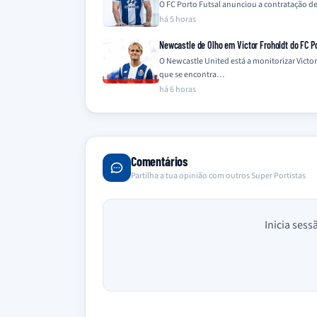
O FC Porto Futsal anunciou a contratação d
há 5 horas
Newcastle de Olho em Victor Froholdt do FC P
O Newcastle United está a monitorizar Vict
que se encontra…
há 6 horas
Comentários
Partilha a tua opinião com outros Super Portistas
Inicia sess