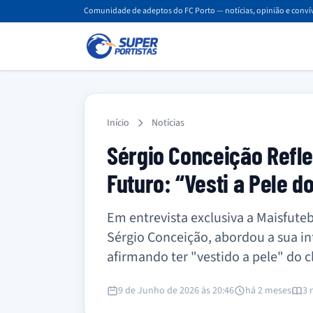
Comunidade de adeptos do FC Porto — notícias, opinião e convív
Início
Notícias
Sérgio Conceição Refle
Futuro: “Vesti a Pele d
Em entrevista exclusiva a Maisfuteb
Sérgio Conceição, abordou a sua int
afirmando ter "vestido a pele" do c
9 de Junho de 2026 às 20:46
há 2 meses
3 