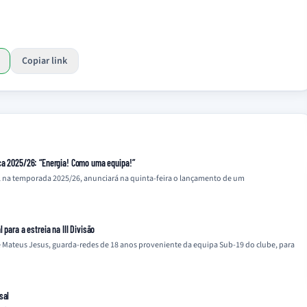
Copiar link
ca 2025/26: “Energia! Como uma equipa!”
l na temporada 2025/26, anunciará na quinta-feira o lançamento de um
 para a estreia na III Divisão
e Mateus Jesus, guarda-redes de 18 anos proveniente da equipa Sub-19 do clube, para
sal