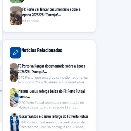
FC Porto vai lançar documentário sobre a
época 2025/26: “Energia!…
há 19 horas
Notícias Relacionadas
FC Porto vai lançar documentário sobre a época
2025/26: “Energia!…
O FC Porto, que se sagrou campeão nacional na
temporada 2025/26, anunciará na quinta-feira o
lançamento…
es
Mateus Jesus reforça baliza do FC Porto Futsal
para a…
O FC Porto Futsal anunciou a contratação de
Mateus Jesus, guarda-redes de 18 anos
proveniente da…
Óscar Santos é o novo reforço do FC Porto Futsal
O FC Porto Futsal anunciou a contratação de
Óscar Santos, um fixo português de 33 anos,…