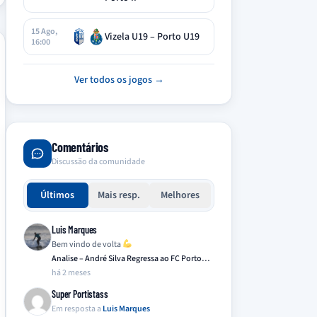
15 Ago,
Vizela U19 – Porto U19
16:00
Ver todos os jogos →
Comentários
Discussão da comunidade
Últimos
Mais resp.
Melhores
Luis Marques
Bem vindo de volta
Analise – André Silva Regressa ao FC Porto…
há 2 meses
Super Portistass
Em resposta a
Luis Marques