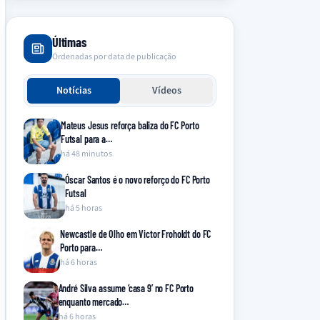
Últimas
Ordenadas por data de publicação
Notícias
Vídeos
Mateus Jesus reforça baliza do FC Porto
Futsal para a…
há 48 minutos
Óscar Santos é o novo reforço do FC Porto
Futsal
há 5 horas
Newcastle de Olho em Victor Froholdt do FC
Porto para…
há 6 horas
André Silva assume ‘casa 9’ no FC Porto
enquanto mercado…
há 6 horas