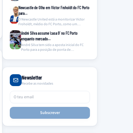
Newcastle de Olho em Victor Froholdt do FC Porto
para…
O Newcastle United está a monitorizar Victor
Froholdt, médio do FC Porto, como um
potencial substituto…
André Silva assume ‘casa 9’ no FC Porto
enquanto mercado…
André Silva tem sido a aposta inicial do FC
Porto para a posição de ponta de…
Newsletter
Recebe as novidades
Subscrever