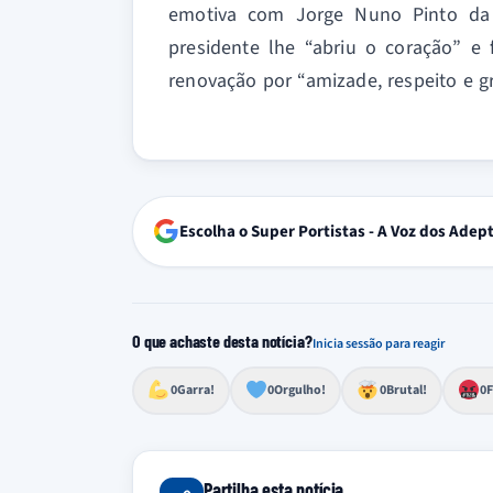
emotiva com Jorge Nuno Pinto da 
presidente lhe “abriu o coração” e
renovação por “amizade, respeito e gr
Escolha o Super Portistas - A Voz dos Adep
O que achaste desta notícia?
Inicia sessão para reagir
Esforço, determinação, aprovação forte
Lealdade, amor clubístico, sentimento profundo
Impressionante, chocante, de grande impacto
Reação de desespero, raiva, frustração ou espan
Excelência, destaque, o melhor
0
Garra!
0
Orgulho!
0
Brutal!
0
F
Partilha esta notícia