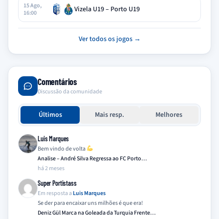
15 Ago,
Vizela U19 – Porto U19
16:00
Ver todos os jogos →
Comentários
Discussão da comunidade
Últimos
Mais resp.
Melhores
Luis Marques
Bem vindo de volta
Analise – André Silva Regressa ao FC Porto…
há 2 meses
Super Portistass
Em resposta a
Luis Marques
Se der para encaixar uns milhões é que era!
Deniz Gül Marca na Goleada da Turquia Frente…