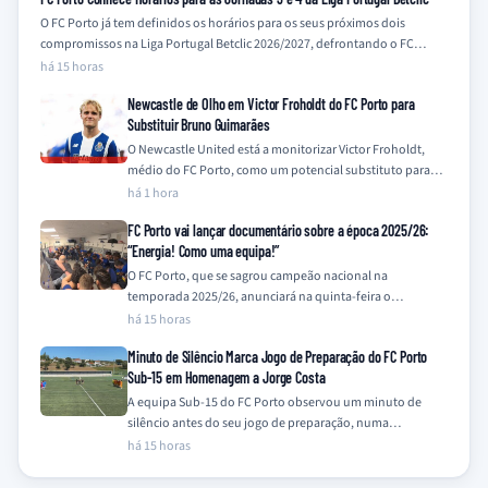
O FC Porto já tem definidos os horários para os seus próximos dois
compromissos na Liga Portugal Betclic 2026/2027, defrontando o FC…
há 15 horas
Newcastle de Olho em Victor Froholdt do FC Porto para
Substituir Bruno Guimarães
O Newcastle United está a monitorizar Victor Froholdt,
médio do FC Porto, como um potencial substituto para
Bruno Guimarães, que se encontra…
há 1 hora
FC Porto vai lançar documentário sobre a época 2025/26:
“Energia! Como uma equipa!”
O FC Porto, que se sagrou campeão nacional na
temporada 2025/26, anunciará na quinta-feira o
lançamento de um documentário que retrata a…
há 15 horas
Minuto de Silêncio Marca Jogo de Preparação do FC Porto
Sub-15 em Homenagem a Jorge Costa
A equipa Sub-15 do FC Porto observou um minuto de
silêncio antes do seu jogo de preparação, numa
homenagem a Jorge Costa…
há 15 horas