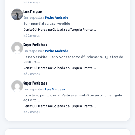
há 2 meses
Luis Marques
Em resposta a
Pedro Andrade
Bom mundial para ser vendido!
Deniz Gül Marca na Goleada da Turquia Frente…
há 2 meses
Super Portistass
Em resposta a
Pedro Andrade
É esse o espírito! O apoio dos adeptos é fundamental. Que faça de
facto um…
Deniz Gül Marca na Goleada da Turquia Frente…
há 2 meses
Super Portistass
Em resposta a
Luis Marques
Tocaste no ponto crucial. Vestir a camisola 9 ou ser o homem golo
do Porto…
Deniz Gül Marca na Goleada da Turquia Frente…
há 2 meses