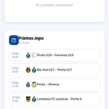
Sê o primeiro a comentar!
Próximos Jogos
FC Porto
8 Ago,
Porto U19 – Feirense U19
16:00
9 Ago,
Rio Ave U17 – Porto U17
10:00
9 Ago,
Porto – Alverca
17:00
10 Ago,
Lusitania FC Lourosa – Porto II
17:00