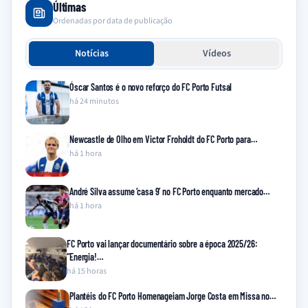
Últimas
Ordenadas por data de publicação
Notícias
Vídeos
Óscar Santos é o novo reforço do FC Porto Futsal
há 24 minutos
Newcastle de Olho em Victor Froholdt do FC Porto para…
há 1 hora
André Silva assume ‘casa 9’ no FC Porto enquanto mercado…
há 1 hora
FC Porto vai lançar documentário sobre a época 2025/26:
“Energia!…
há 15 horas
Plantéis do FC Porto Homenageiam Jorge Costa em Missa no…