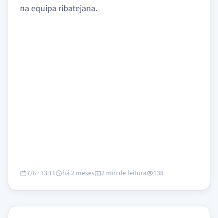
na equipa ribatejana.
7/6 · 13:11
há 2 meses
2 min de leitura
138