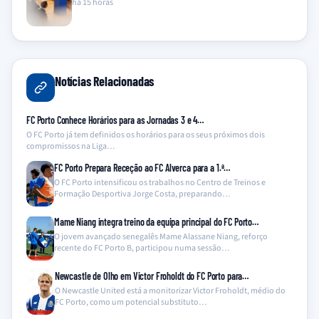
há 15 horas
Notícias Relacionadas
FC Porto Conhece Horários para as Jornadas 3 e 4…
O FC Porto já tem definidos os horários para os seus próximos dois
compromissos na Liga…
FC Porto Prepara Receção ao FC Alverca para a 1.ª…
O FC Porto intensificou os trabalhos no Centro de Treinos e
Formação Desportiva Jorge Costa, preparando…
Mame Niang integra treino da equipa principal do FC Porto…
O jovem avançado senegalês Mame Alassane Niang, reforço
recente do FC Porto B, participou numa sessão…
Newcastle de Olho em Victor Froholdt do FC Porto para…
O Newcastle United está a monitorizar Victor Froholdt, médio do
FC Porto, como um potencial substituto…