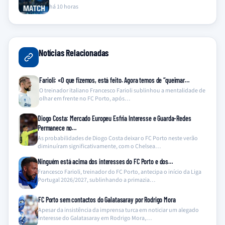
há 10 horas
Notícias Relacionadas
Farioli: «O que fizemos, está feito. Agora temos de “queimar…
O treinador italiano Francesco Farioli sublinhou a mentalidade de
olhar em frente no FC Porto, após…
Diogo Costa: Mercado Europeu Esfria Interesse e Guarda-Redes
Permanece no…
As probabilidades de Diogo Costa deixar o FC Porto neste verão
diminuíram significativamente, com o Chelsea…
Ninguém está acima dos interesses do FC Porto e dos…
Francesco Farioli, treinador do FC Porto, antecipa o início da Liga
Portugal 2026/2027, sublinhando a primazia…
FC Porto sem contactos do Galatasaray por Rodrigo Mora
Apesar da insistência da imprensa turca em noticiar um alegado
interesse do Galatasaray em Rodrigo Mora,…