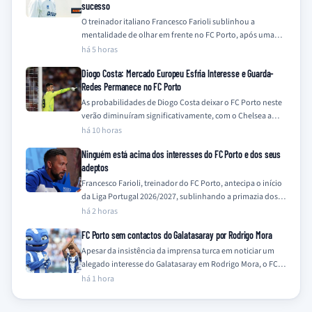
sucesso
O treinador italiano Francesco Farioli sublinhou a
mentalidade de olhar em frente no FC Porto, após uma
temporada de 2025/26 coroada com…
há 5 horas
Diogo Costa: Mercado Europeu Esfria Interesse e Guarda-
Redes Permanece no FC Porto
As probabilidades de Diogo Costa deixar o FC Porto neste
verão diminuíram significativamente, com o Chelsea a
descartar o interesse e outros…
há 10 horas
Ninguém está acima dos interesses do FC Porto e dos seus
adeptos
Francesco Farioli, treinador do FC Porto, antecipa o início
da Liga Portugal 2026/2027, sublinhando a primazia dos
interesses do clube e dos…
há 2 horas
FC Porto sem contactos do Galatasaray por Rodrigo Mora
Apesar da insistência da imprensa turca em noticiar um
alegado interesse do Galatasaray em Rodrigo Mora, o FC
Porto nega qualquer contacto…
há 1 hora