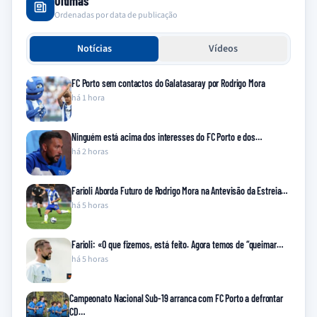
Últimas
Ordenadas por data de publicação
Notícias
Vídeos
FC Porto sem contactos do Galatasaray por Rodrigo Mora
há 1 hora
Ninguém está acima dos interesses do FC Porto e dos…
há 2 horas
Farioli Aborda Futuro de Rodrigo Mora na Antevisão da Estreia…
há 5 horas
Farioli: «O que fizemos, está feito. Agora temos de “queimar…
há 5 horas
Campeonato Nacional Sub-19 arranca com FC Porto a defrontar
CD…