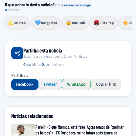
O que achaste desta notícia?
Inicia sessão para reagir
0
reações
Esforço, determinação, aprovação forte
Lealdade, amor clubístico, sentimento profundo
Impressionante, chocante, de grande impacto
Reação de desespero, raiva, frustração ou espanto extremo
Excelência, destaque, o melhor
0
Garra!
0
Orgulho!
0
Brutal!
0
Fds Pqp
0
Cra
Partilha esta notícia
Espalha a palavra entre os Super Portistas
0
partilhas
0
comentários
Partilhar:
Facebook
Twitter
WhatsApp
Copiar link
Notícias relacionadas
Farioli: «O que fizemos, está feito. Agora temos de “queimar
os barcos”» – FC Porto foca-se no futuro após época de