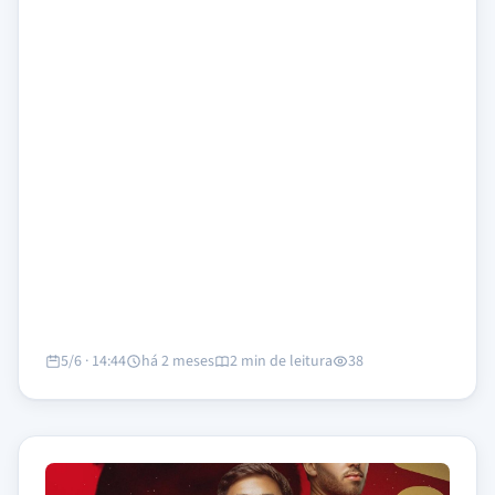
5/6 · 14:44
há 2 meses
2 min de leitura
38