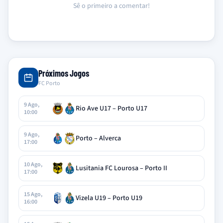
Sê o primeiro a comentar!
Próximos Jogos
FC Porto
9 Ago,
Rio Ave U17 – Porto U17
10:00
9 Ago,
Porto – Alverca
17:00
10 Ago,
Lusitania FC Lourosa – Porto II
17:00
15 Ago,
Vizela U19 – Porto U19
16:00