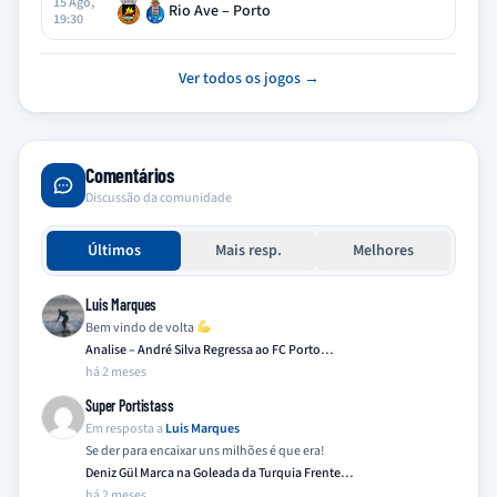
15 Ago,
Rio Ave – Porto
19:30
Ver todos os jogos →
Comentários
Discussão da comunidade
Últimos
Mais resp.
Melhores
Luis Marques
Bem vindo de volta
Analise – André Silva Regressa ao FC Porto…
há 2 meses
Super Portistass
Em resposta a
Luis Marques
Se der para encaixar uns milhões é que era!
Deniz Gül Marca na Goleada da Turquia Frente…
há 2 meses