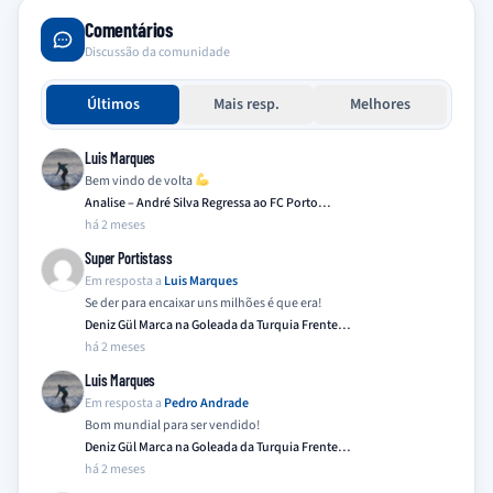
Comentários
Discussão da comunidade
Últimos
Mais resp.
Melhores
Luis Marques
Bem vindo de volta
Analise – André Silva Regressa ao FC Porto…
há 2 meses
Super Portistass
Em resposta a
Luis Marques
Se der para encaixar uns milhões é que era!
Deniz Gül Marca na Goleada da Turquia Frente…
há 2 meses
Luis Marques
Em resposta a
Pedro Andrade
Bom mundial para ser vendido!
Deniz Gül Marca na Goleada da Turquia Frente…
há 2 meses