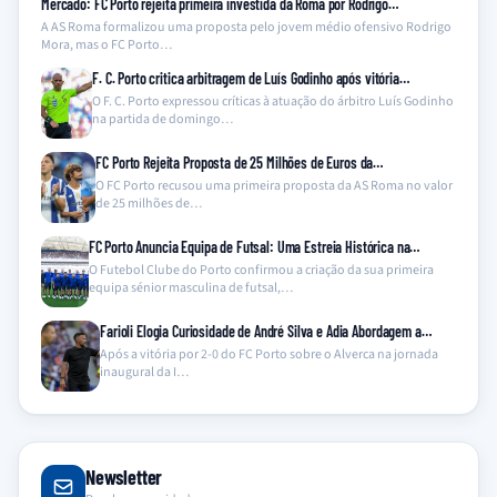
Mercado: FC Porto rejeita primeira investida da Roma por Rodrigo…
A AS Roma formalizou uma proposta pelo jovem médio ofensivo Rodrigo
Mora, mas o FC Porto…
F. C. Porto critica arbitragem de Luís Godinho após vitória…
O F. C. Porto expressou críticas à atuação do árbitro Luís Godinho
na partida de domingo…
FC Porto Rejeita Proposta de 25 Milhões de Euros da…
O FC Porto recusou uma primeira proposta da AS Roma no valor
de 25 milhões de…
FC Porto Anuncia Equipa de Futsal: Uma Estreia Histórica na…
O Futebol Clube do Porto confirmou a criação da sua primeira
equipa sénior masculina de futsal,…
Farioli Elogia Curiosidade de André Silva e Adia Abordagem a…
Após a vitória por 2-0 do FC Porto sobre o Alverca na jornada
inaugural da I…
Newsletter