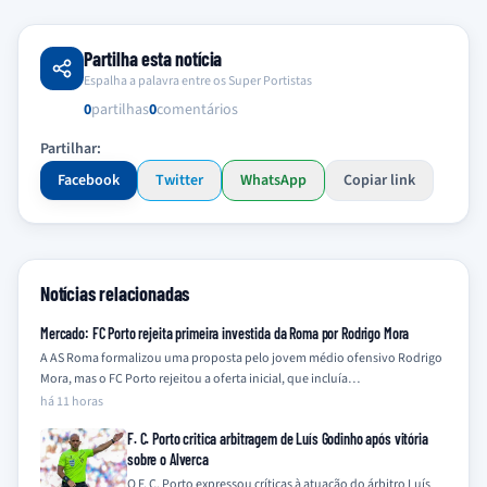
Partilha esta notícia
Espalha a palavra entre os Super Portistas
0
partilhas
0
comentários
Partilhar:
Facebook
Twitter
WhatsApp
Copiar link
Notícias relacionadas
Mercado: FC Porto rejeita primeira investida da Roma por Rodrigo Mora
A AS Roma formalizou uma proposta pelo jovem médio ofensivo Rodrigo
Mora, mas o FC Porto rejeitou a oferta inicial, que incluía…
há 11 horas
F. C. Porto critica arbitragem de Luís Godinho após vitória
sobre o Alverca
O F. C. Porto expressou críticas à atuação do árbitro Luís