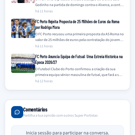
Godinho na partida de domingo contra o Alverca, a contar
para…
há 11 horas
FC Porto Rejeita Proposta de 25 Milhões de Euros da Roma
por Rodrigo Mora
O FC Porto recusou uma primeira proposta da AS Roma no
valor de 25 milhões de euros pela contratação do jovem
médio-ofensivo…
há 11 horas
FC Porto Anuncia Equipa de Futsal: Uma Estreia Histórica na
Época 2026/27
O Futebol Clube do Porto confirmou a criação da sua
primeira equipa sénior masculina de futsal, que fará a sua
estreia oficial…
há 12 horas
Comentários
Partilha a tua opinião com outros Super Portistas
Inicia sessão para participar na conversa.