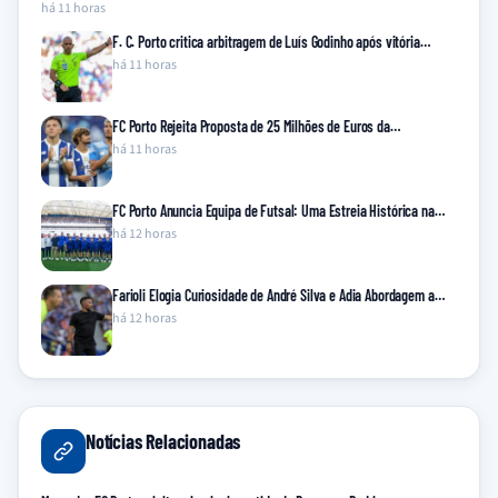
há 11 horas
F. C. Porto critica arbitragem de Luís Godinho após vitória…
há 11 horas
FC Porto Rejeita Proposta de 25 Milhões de Euros da…
há 11 horas
FC Porto Anuncia Equipa de Futsal: Uma Estreia Histórica na…
há 12 horas
Farioli Elogia Curiosidade de André Silva e Adia Abordagem a…
há 12 horas
Notícias Relacionadas