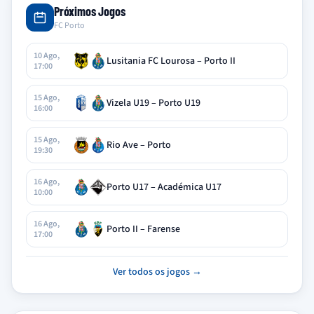
Próximos Jogos
FC Porto
10 Ago,
Lusitania FC Lourosa – Porto II
17:00
15 Ago,
Vizela U19 – Porto U19
16:00
15 Ago,
Rio Ave – Porto
19:30
16 Ago,
Porto U17 – Académica U17
10:00
16 Ago,
Porto II – Farense
17:00
Ver todos os jogos →