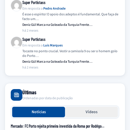
Super Portistass
Em resposta a
Pedro Andrade
É esse o espírito! O apoio dos adeptos é fundamental. Que faça de
facto um…
Deniz Gül Marca na Goleada da Turquia Frente…
há 2 meses
Super Portistass
Em resposta a
Luis Marques
Tocaste no ponto crucial. Vestir a camisola 9 ou ser o homem golo
do Porto…
Deniz Gül Marca na Goleada da Turquia Frente…
há 2 meses
Últimas
Ordenadas por data de publicação
Notícias
Vídeos
Mercado: FC Porto rejeita primeira investida da Roma por Rodrigo…