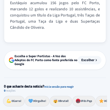
Eustáquio acumulou 156 jogos pelo FC Porto,
marcando 12 golos e realizando 10 assistências, e
conquistou um título da Liga Portugal, três Taças de
Portugal, uma Taça da Liga e duas Supertaças
Cândido de Oliveira.
Escolha o Super Portistas - A Voz dos
Escolher
Adeptos do FC Porto como fonte preferida no
Google
O que achaste desta notícia?
Inicia sessão para reagir
0
reações
Esforço, determinação, aprovação forte
Lealdade, amor clubístico, sentimento profundo
Impressionante, chocante, de grande impacto
Reação de desespero, raiva, frustração ou espanto extremo
Excelência, destaque, o melhor
0
Garra!
0
Orgulho!
0
Brutal!
0
Fds Pqp
0
Cra