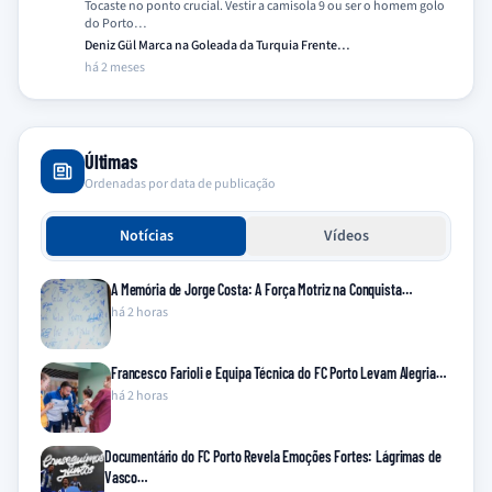
Tocaste no ponto crucial. Vestir a camisola 9 ou ser o homem golo
do Porto…
Deniz Gül Marca na Goleada da Turquia Frente…
há 2 meses
Últimas
Ordenadas por data de publicação
Notícias
Vídeos
A Memória de Jorge Costa: A Força Motriz na Conquista…
há 2 horas
Francesco Farioli e Equipa Técnica do FC Porto Levam Alegria…
há 2 horas
Documentário do FC Porto Revela Emoções Fortes: Lágrimas de
Vasco…