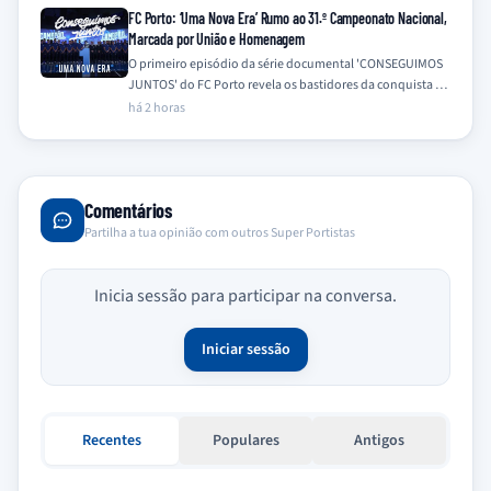
FC Porto: ‘Uma Nova Era’ Rumo ao 31.º Campeonato Nacional,
Marcada por União e Homenagem
O primeiro episódio da série documental 'CONSEGUIMOS
JUNTOS' do FC Porto revela os bastidores da conquista do
31.º Campeonato Nacional na época…
há 2 horas
Comentários
Partilha a tua opinião com outros Super Portistas
Inicia sessão para participar na conversa.
Iniciar sessão
Recentes
Populares
Antigos