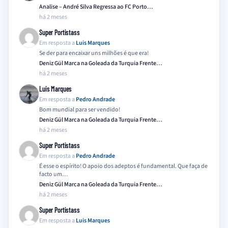
Analise – André Silva Regressa ao FC Porto…
há 2 meses
Super Portistass
Em resposta a
Luis Marques
Se der para encaixar uns milhões é que era!
Deniz Gül Marca na Goleada da Turquia Frente…
há 2 meses
Luis Marques
Em resposta a
Pedro Andrade
Bom mundial para ser vendido!
Deniz Gül Marca na Goleada da Turquia Frente…
há 2 meses
Super Portistass
Em resposta a
Pedro Andrade
É esse o espírito! O apoio dos adeptos é fundamental. Que faça de
facto um…
Deniz Gül Marca na Goleada da Turquia Frente…
há 2 meses
Super Portistass
Em resposta a
Luis Marques