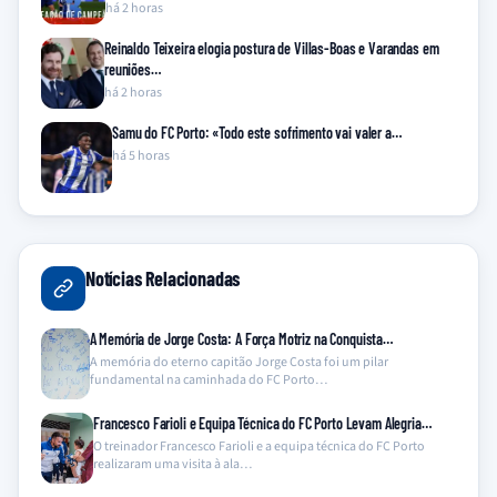
há 2 horas
Reinaldo Teixeira elogia postura de Villas-Boas e Varandas em
reuniões…
há 2 horas
Samu do FC Porto: «Todo este sofrimento vai valer a…
há 5 horas
Notícias Relacionadas
A Memória de Jorge Costa: A Força Motriz na Conquista…
A memória do eterno capitão Jorge Costa foi um pilar
fundamental na caminhada do FC Porto…
Francesco Farioli e Equipa Técnica do FC Porto Levam Alegria…
O treinador Francesco Farioli e a equipa técnica do FC Porto
realizaram uma visita à ala…