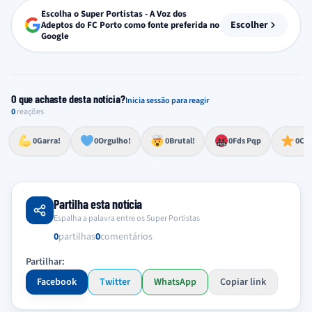
Escolha o Super Portistas - A Voz dos
Escolher
Adeptos do FC Porto como fonte preferida no
Google
O que achaste desta notícia?
Inicia sessão para reagir
0
reações
Esforço, determinação, aprovação forte
Lealdade, amor clubístico, sentimento profundo
Impressionante, chocante, de grande impacto
Reação de desespero, raiva, frustração ou espanto extremo
Excelência, destaque, o melhor
0
Garra!
0
Orgulho!
0
Brutal!
0
Fds Pqp
0
Cra
Partilha esta notícia
Espalha a palavra entre os Super Portistas
0
partilhas
0
comentários
Partilhar:
Facebook
Twitter
WhatsApp
Copiar link