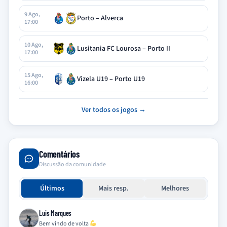
9 Ago,
Porto – Alverca
17:00
10 Ago,
Lusitania FC Lourosa – Porto II
17:00
15 Ago,
Vizela U19 – Porto U19
16:00
Ver todos os jogos →
Comentários
Discussão da comunidade
Últimos
Mais resp.
Melhores
Luis Marques
Bem vindo de volta