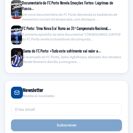
Documentário do FC Porto Revela Emoções Fortes: Lágrimas de
Vasco…
Um novo documentário do FC Porto desvenda os bastidores de
momentos cruciais da temporada, com destaque…
FC Porto: ‘Uma Nova Era’ Rumo ao 31.º Campeonato Nacional,…
O primeiro episódio da série documental 'CONSEGUIMOS JUNTOS'
do FC Porto revela os bastidores da conquista…
Samu do FC Porto: «Todo este sofrimento vai valer a…
O avançado do FC Porto, Samu Aghehowa, afastado dos relvados
desde fevereiro devido a uma grave…
Newsletter
Recebe as novidades
Subscrever