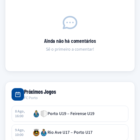
Ainda não há comentários
Sê o primeiro a comentar!
Próximos Jogos
FC Porto
8 Ago,
Porto U19 – Feirense U19
16:00
9 Ago,
Rio Ave U17 – Porto U17
10:00