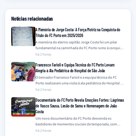
Notícias relacionadas
A Memória de Jorge Costa: A Força Motriz na Conquista do
Título do FC Porto em 2025/2026
A memória do eterno capitão Jorge Costa foi um pilar
fundamental na caminhada do FC Porto rumo à conquista
do título da…
há 2 horas
Francesco Farioli e Equipa Técnica do FC Porto Levam
Alegria à Ala Pediátrica do Hospital de São João
O treinador Francesco Farioli e a equipa técnica do FC
Porto realizaram uma visita à ala pediátrica do Hospital de
São João,…
há 2 horas
Documentário do FC Porto Revela Emoções Fortes: Lágrimas
de Vasco Sousa, Lesão de Samu e Homenagem de João
Costa
Um novo documentário do FC Porto desvenda os
bastidores de momentos cruciais da temporada, com
destaque para a emotiva recuperação de Vasco…
há 2 horas