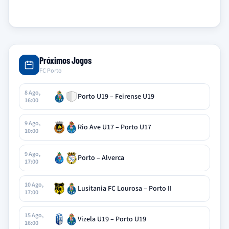
Próximos Jogos
FC Porto
8 Ago,
Porto U19 – Feirense U19
16:00
9 Ago,
Rio Ave U17 – Porto U17
10:00
9 Ago,
Porto – Alverca
17:00
10 Ago,
Lusitania FC Lourosa – Porto II
17:00
15 Ago,
Vizela U19 – Porto U19
16:00