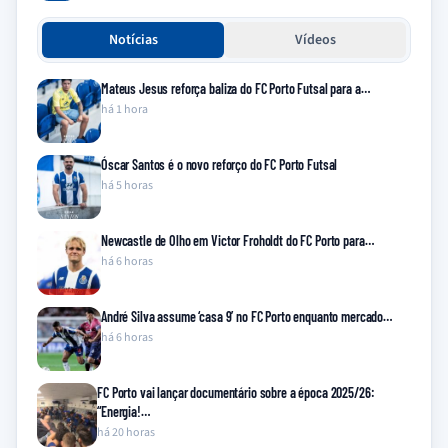
Notícias
Vídeos
Mateus Jesus reforça baliza do FC Porto Futsal para a…
há 1 hora
Óscar Santos é o novo reforço do FC Porto Futsal
há 5 horas
Newcastle de Olho em Victor Froholdt do FC Porto para…
há 6 horas
André Silva assume ‘casa 9’ no FC Porto enquanto mercado…
há 6 horas
FC Porto vai lançar documentário sobre a época 2025/26:
“Energia!…
há 20 horas