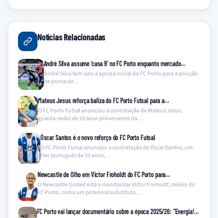
Notícias Relacionadas
André Silva assume ‘casa 9’ no FC Porto enquanto mercado…
André Silva tem sido a aposta inicial do FC Porto para a posição
de ponta de…
Mateus Jesus reforça baliza do FC Porto Futsal para a…
O FC Porto Futsal anunciou a contratação de Mateus Jesus,
guarda-redes de 18 anos proveniente da…
Óscar Santos é o novo reforço do FC Porto Futsal
O FC Porto Futsal anunciou a contratação de Óscar Santos, um
fixo português de 33 anos,…
Newcastle de Olho em Victor Froholdt do FC Porto para…
O Newcastle United está a monitorizar Victor Froholdt, médio do
FC Porto, como um potencial substituto…
FC Porto vai lançar documentário sobre a época 2025/26: “Energia!…