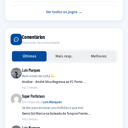
Ver todos os jogos →
Comentários
Discussão da comunidade
Últimos
Mais resp.
Melhores
Luis Marques
Bem vindo de volta
Analise – André Silva Regressa ao FC Porto…
há 2 meses
Super Portistass
Em resposta a
Luis Marques
Se der para encaixar uns milhões é que era!
Deniz Gül Marca na Goleada da Turquia Frente…
há 2 meses
Luis Marques