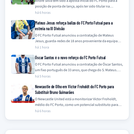
André Silva tem sido a aposta inicial do FC Porto para a
posição de ponta de lança, após ter sido titular na…
há 6 horas
Mateus Jesus reforça baliza do FC Porto Futsal para a
estreia na III Divisão
O FC Porto Futsal anunciou a contratação de Mateus
Jesus, guarda-redes de 18 anos proveniente da equipa
Sub-19 do clube, para a…
há 1 hora
Óscar Santos é o novo reforço do FC Porto Futsal
O FC Porto Futsal anunciou a contratação de Óscar Santos,
um fixo português de 33 anos, que chega do S. Mateus.
O…
há 5 horas
Newcastle de Olho em Victor Froholdt do FC Porto para
Substituir Bruno Guimarães
O Newcastle United está a monitorizar Victor Froholdt,
médio do FC Porto, como um potencial substituto para
Bruno Guimarães, que se encontra…
há 6 horas