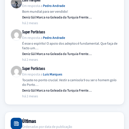
Em resposta a
Pedro Andrade
Bom mundial para ser vendido!
Deniz Gül Marca na Goleada da Turquia Frente…
há 2 meses
Super Portistass
Em resposta a
Pedro Andrade
É esse o espírito! O apoio dos adeptos é fundamental. Que faça de
facto um…
Deniz Gül Marca na Goleada da Turquia Frente…
há 2 meses
Super Portistass
Em resposta a
Luis Marques
Tocaste no ponto crucial. Vestir a camisola 9 ou ser o homem golo
do Porto…
Deniz Gül Marca na Goleada da Turquia Frente…
há 2 meses
Últimas
Ordenadas por data de publicação