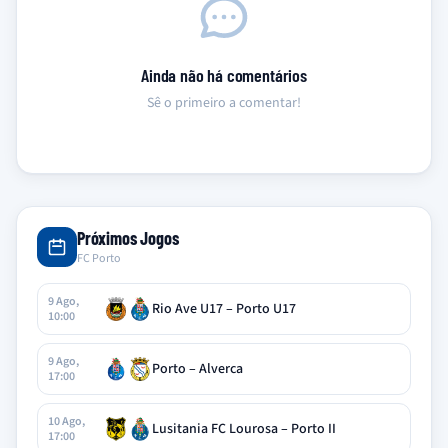
Ainda não há comentários
Sê o primeiro a comentar!
Próximos Jogos
FC Porto
9 Ago,
Rio Ave U17 – Porto U17
10:00
9 Ago,
Porto – Alverca
17:00
10 Ago,
Lusitania FC Lourosa – Porto II
17:00