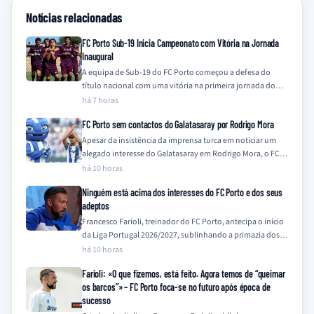
Notícias relacionadas
FC Porto Sub-19 Inicia Campeonato com Vitória na Jornada
Inaugural
A equipa de Sub-19 do FC Porto começou a defesa do
título nacional com uma vitória na primeira jornada do
Campeonato Nacional…
há 7 horas
FC Porto sem contactos do Galatasaray por Rodrigo Mora
Apesar da insistência da imprensa turca em noticiar um
alegado interesse do Galatasaray em Rodrigo Mora, o FC
Porto nega qualquer contacto…
há 10 horas
Ninguém está acima dos interesses do FC Porto e dos seus
adeptos
Francesco Farioli, treinador do FC Porto, antecipa o início
da Liga Portugal 2026/2027, sublinhando a primazia dos
interesses do clube e dos…
há 10 horas
Farioli: «O que fizemos, está feito. Agora temos de “queimar
os barcos”» – FC Porto foca-se no futuro após época de
sucesso