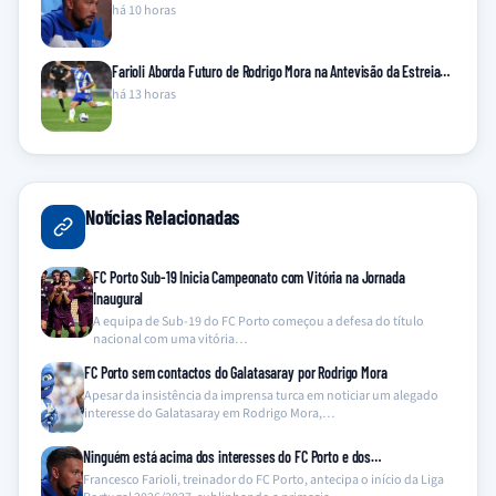
há 10 horas
Farioli Aborda Futuro de Rodrigo Mora na Antevisão da Estreia…
há 13 horas
Notícias Relacionadas
FC Porto Sub-19 Inicia Campeonato com Vitória na Jornada
Inaugural
A equipa de Sub-19 do FC Porto começou a defesa do título
nacional com uma vitória…
FC Porto sem contactos do Galatasaray por Rodrigo Mora
Apesar da insistência da imprensa turca em noticiar um alegado
interesse do Galatasaray em Rodrigo Mora,…
Ninguém está acima dos interesses do FC Porto e dos…
Francesco Farioli, treinador do FC Porto, antecipa o início da Liga