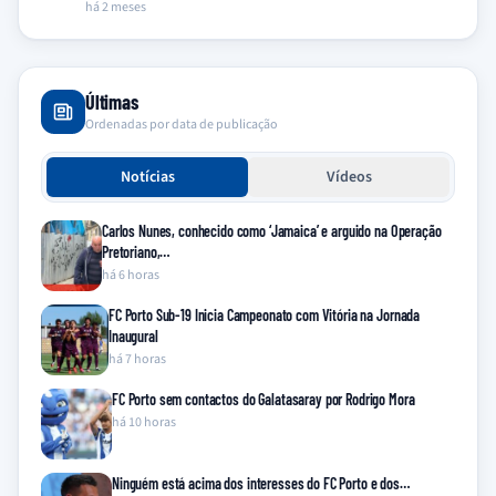
há 2 meses
Últimas
Ordenadas por data de publicação
Notícias
Vídeos
Carlos Nunes, conhecido como ‘Jamaica’ e arguido na Operação
Pretoriano,…
há 6 horas
FC Porto Sub-19 Inicia Campeonato com Vitória na Jornada
Inaugural
há 7 horas
FC Porto sem contactos do Galatasaray por Rodrigo Mora
há 10 horas
Ninguém está acima dos interesses do FC Porto e dos…