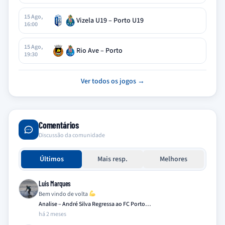
15 Ago,
Vizela U19 – Porto U19
16:00
15 Ago,
Rio Ave – Porto
19:30
Ver todos os jogos →
Comentários
Discussão da comunidade
Últimos
Mais resp.
Melhores
Luis Marques
Bem vindo de volta
Analise – André Silva Regressa ao FC Porto…
há 2 meses