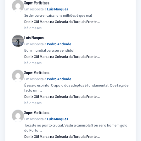
Super Portistass
Em resposta a
Luis Marques
Se der para encaixar uns milhões é que era!
Deniz Gül Marca na Goleada da Turquia Frente…
há 2 meses
Luis Marques
Em resposta a
Pedro Andrade
Bom mundial para ser vendido!
Deniz Gül Marca na Goleada da Turquia Frente…
há 2 meses
Super Portistass
Em resposta a
Pedro Andrade
É esse o espírito! O apoio dos adeptos é fundamental. Que faça de
facto um…
Deniz Gül Marca na Goleada da Turquia Frente…
há 2 meses
Super Portistass
Em resposta a
Luis Marques
Tocaste no ponto crucial. Vestir a camisola 9 ou ser o homem golo
do Porto…
Deniz Gül Marca na Goleada da Turquia Frente…