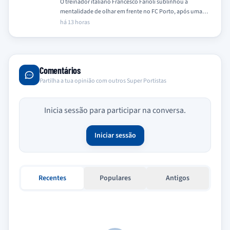
O treinador italiano Francesco Farioli sublinhou a
mentalidade de olhar em frente no FC Porto, após uma
temporada de 2025/26 coroada com…
há 13 horas
Comentários
Partilha a tua opinião com outros Super Portistas
Inicia sessão para participar na conversa.
Iniciar sessão
Recentes
Populares
Antigos