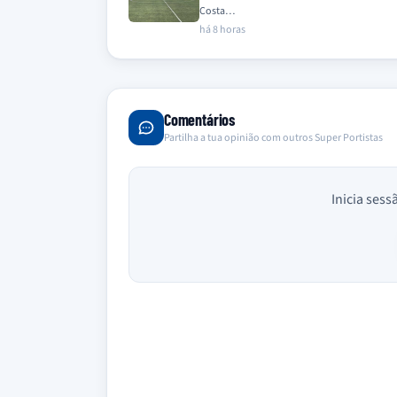
Costa…
há 8 horas
Comentários
Partilha a tua opinião com outros Super Portistas
Inicia sess