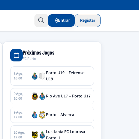
Entrar
Registar
Próximos Jogos
FC Porto
Porto U19 – Feirense
8 Ago,
16:00
U19
9 Ago,
Rio Ave U17 – Porto U17
10:00
9 Ago,
Porto – Alverca
17:00
Lusitania FC Lourosa –
10 Ago,
17:00
Porto II