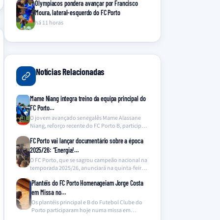
Olympiacos pondera avançar por Francisco
Moura, lateral-esquerdo do FC Porto
há 11 horas
Notícias Relacionadas
Mame Niang integra treino da equipa principal do
FC Porto…
O jovem avançado senegalês Mame Alassane
Niang, reforço recente do FC Porto B, participou
numa sessão…
FC Porto vai lançar documentário sobre a época
2025/26: “Energia!…
O FC Porto, que se sagrou campeão nacional na
temporada 2025/26, anunciará na quinta-feira o
lançamento…
Plantéis do FC Porto Homenageiam Jorge Costa
em Missa no…
Os plantéis principal e B do Futebol Clube do
Porto participaram hoje numa missa em
memória…