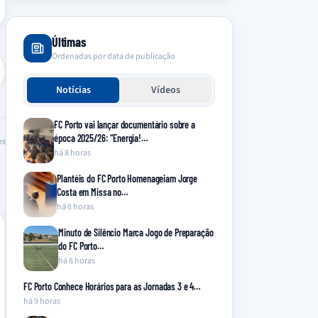
Últimas
Ordenadas por data de publicação
Notícias
Vídeos
FC Porto vai lançar documentário sobre a
época 2025/26: “Energia!…
es
há 8 horas
Plantéis do FC Porto Homenageiam Jorge
Costa em Missa no…
há 8 horas
Minuto de Silêncio Marca Jogo de Preparação
do FC Porto…
há 8 horas
FC Porto Conhece Horários para as Jornadas 3 e 4…
há 9 horas