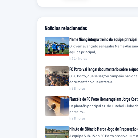
Notícias relacionadas
Mame Niang integra treino da equipa principal
O jovem avançado senegalês Mame Alassane N
equipa principal,…
há 14 horas
FC Porto vai lançar documentário sobre a épo
O FC Porto, que se sagrou campeão naciona
documentário que retrata a…
há 8 horas
Plantéis do FC Porto Homenageiam Jorge Cost
Os plantéis principal e B do Futebol Clube
primeiro…
há 8 horas
Minuto de Silêncio Marca Jogo de Preparação
A equipa Sub-15 do FC Porto observou um m