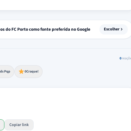
tos do FC Porto como fonte preferida no Google
Escolher
0
reaçõ
to extremo
ds Pqp
0
Craque!
Copiar link