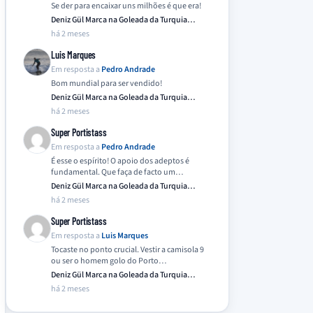
Se der para encaixar uns milhões é que era!
Deniz Gül Marca na Goleada da Turquia
Frente…
há 2 meses
Luis Marques
Em resposta a
Pedro Andrade
Bom mundial para ser vendido!
Deniz Gül Marca na Goleada da Turquia
Frente…
há 2 meses
Super Portistass
Em resposta a
Pedro Andrade
É esse o espírito! O apoio dos adeptos é
fundamental. Que faça de facto um…
Deniz Gül Marca na Goleada da Turquia
Frente…
há 2 meses
Super Portistass
Em resposta a
Luis Marques
Tocaste no ponto crucial. Vestir a camisola 9
ou ser o homem golo do Porto…
Deniz Gül Marca na Goleada da Turquia
Frente…
há 2 meses