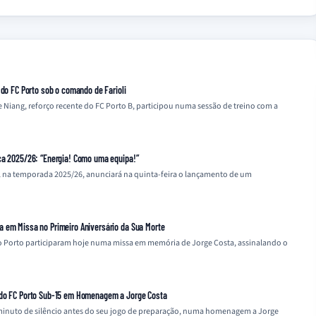
 do FC Porto sob o comando de Farioli
iang, reforço recente do FC Porto B, participou numa sessão de treino com a
ca 2025/26: “Energia! Como uma equipa!”
l na temporada 2025/26, anunciará na quinta-feira o lançamento de um
a em Missa no Primeiro Aniversário da Sua Morte
 do Porto participaram hoje numa missa em memória de Jorge Costa, assinalando o
 do FC Porto Sub-15 em Homenagem a Jorge Costa
inuto de silêncio antes do seu jogo de preparação, numa homenagem a Jorge