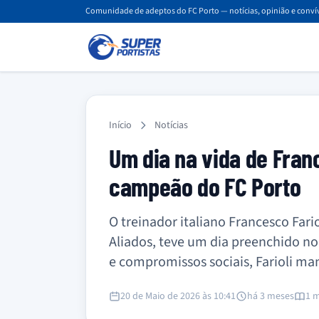
Comunidade de adeptos do FC Porto — notícias, opinião e convív
Início
Notícias
Um dia na vida de Franc
campeão do FC Porto
O treinador italiano Francesco Fa
Aliados, teve um dia preenchido no
e compromissos sociais, Farioli man
20 de Maio de 2026 às 10:41
há 3 meses
1 m