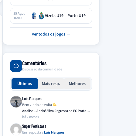
15 Ago,
Vizela U19 – Porto U19
16:00
Ver todos os jogos →
Comentários
Discussão da comunidade
Últimos
Mais resp.
Melhores
Luis Marques
Bem vindo de volta
Analise – André Silva Regressa ao FC Porto…
há 2 meses
Super Portistass
Em resposta a
Luis Marques