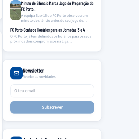
Minuto de Silêncio Marca Jogo de Preparação do
FC Porto…
A equipa Sub-15 do FC Porto observou um
minuto de silêncio antes do seu jogo de…
FC Porto Conhece Horários para as Jornadas 3 e 4…
O FC Porto já tem definidos os horários para os seus
próximos dois compromissos na Liga…
Newsletter
Recebe as novidades
Subscrever