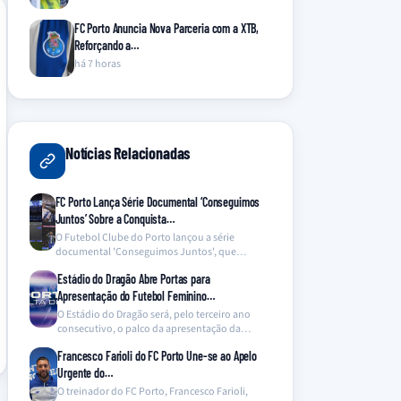
FC Porto Anuncia Nova Parceria com a XTB,
Reforçando a…
há 7 horas
Notícias Relacionadas
FC Porto Lança Série Documental ‘Conseguimos
Juntos’ Sobre a Conquista…
O Futebol Clube do Porto lançou a série
documental 'Conseguimos Juntos', que
oferece um olhar inédito…
Estádio do Dragão Abre Portas para
Apresentação do Futebol Feminino…
O Estádio do Dragão será, pelo terceiro ano
consecutivo, o palco da apresentação da
equipa de…
Francesco Farioli do FC Porto Une-se ao Apelo
Urgente do…
O treinador do FC Porto, Francesco Farioli,