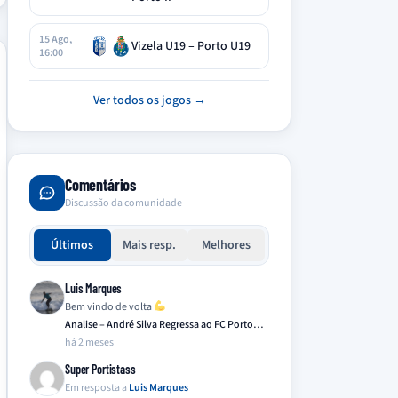
15 Ago,
Vizela U19 – Porto U19
16:00
Ver todos os jogos →
Comentários
Discussão da comunidade
Últimos
Mais resp.
Melhores
Luis Marques
Bem vindo de volta
Analise – André Silva Regressa ao FC Porto…
há 2 meses
Super Portistass
Em resposta a
Luis Marques