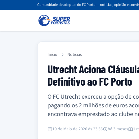
Comunidade de adeptos do FC Porto — notícias, opinião e convív
Início
Notícias
Utrecht Aciona Cláusul
Definitivo ao FC Porto
O FC Utrecht exerceu a opção de c
pagando os 2 milhões de euros acor
encontrava emprestado ao clube nee
19 de Maio de 2026 às 23:36
há 3 meses
1 m