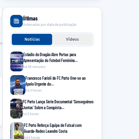
Últimas
Ordenadas por data de publicação
Notícias
Vídeos
es
Estádio do Dragão Abre Portas para
Apresentação do Futebol Feminino…
há 45 minutos
Francesco Farioli do FC Porto Une-se ao
Apelo Urgente do…
há 3 horas
FC Porto Lança Série Documental ‘Conseguimos
Juntos’ Sobre a Conquista…
há 5 horas
FC Porto Reforça Equipa de Futsal com
Guarda-Redes Leandro Costa
há 6 horas