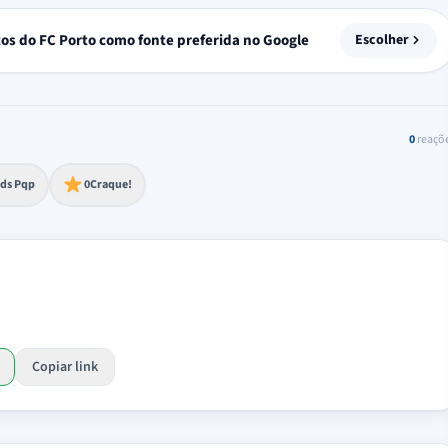
tos do FC Porto como fonte preferida no Google
Escolher
0
reaçõ
to extremo
ds Pqp
0
Craque!
Copiar link