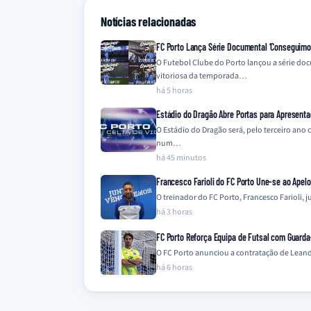
Notícias relacionadas
FC Porto Lança Série Documental ‘Conseguimos 
O Futebol Clube do Porto lançou a série do
vitoriosa da temporada…
há 5 horas
Estádio do Dragão Abre Portas para Apresenta
O Estádio do Dragão será, pelo terceiro ano
num…
há 45 minutos
Francesco Farioli do FC Porto Une-se ao Apel
O treinador do FC Porto, Francesco Farioli,
há 3 horas
FC Porto Reforça Equipa de Futsal com Guard
O FC Porto anunciou a contratação de Leandr
há 6 horas