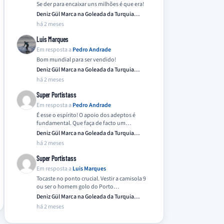
Se der para encaixar uns milhões é que era!
Deniz Gül Marca na Goleada da Turquia
Frente…
há 2 meses
Luis Marques
Em resposta a
Pedro Andrade
Bom mundial para ser vendido!
Deniz Gül Marca na Goleada da Turquia
Frente…
há 2 meses
Super Portistass
Em resposta a
Pedro Andrade
É esse o espírito! O apoio dos adeptos é
fundamental. Que faça de facto um…
Deniz Gül Marca na Goleada da Turquia
Frente…
há 2 meses
Super Portistass
Em resposta a
Luis Marques
Tocaste no ponto crucial. Vestir a camisola 9
ou ser o homem golo do Porto…
Deniz Gül Marca na Goleada da Turquia
Frente…
há 2 meses