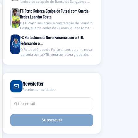
juntou-se ao apelo do Banco de Sangue do
Hospital…
FC Porto Reforça Equipa de Futsal com Guarda-
Redes Leandro Costa
O FC Porto anunciou a contratação de Leandro
Costa, guarda-redes de 27 anos, que se torna…
FC Porto Anuncia Nova Parceria com a XTB,
Reforçando a…
O Futebol Clube do Porto anunciou uma nova
parceria com a XTB, uma corretora global de…
Newsletter
Recebe as novidades
Subscrever