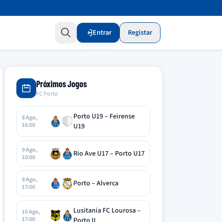
Entrar
Registar
Próximos Jogos
FC Porto
Porto U19 – Feirense
8 Ago,
16:00
U19
9 Ago,
Rio Ave U17 – Porto U17
10:00
9 Ago,
Porto – Alverca
17:00
Lusitania FC Lourosa –
10 Ago,
17:00
Porto II