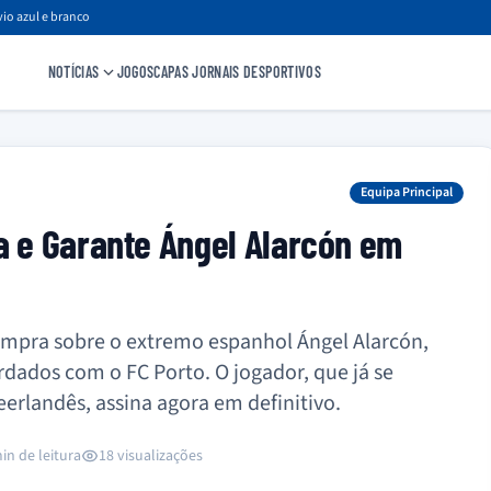
io azul e branco
NOTÍCIAS
JOGOS
CAPAS JORNAIS DESPORTIVOS
Equipa Principal
a e Garante Ángel Alarcón em
ompra sobre o extremo espanhol Ángel Alarcón,
dados com o FC Porto. O jogador, que já se
rlandês, assina agora em definitivo.
in de leitura
18 visualizações