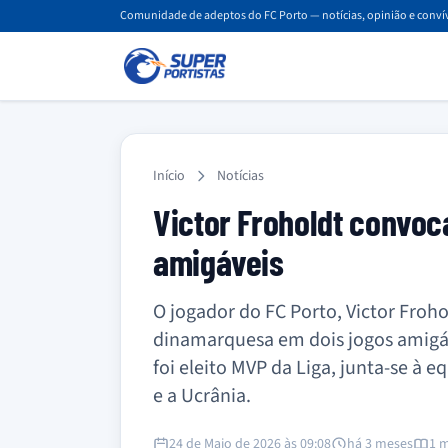
Comunidade de adeptos do FC Porto — notícias, opinião e convív
Início
Notícias
Victor Froholdt convoc
amigáveis
O jogador do FC Porto, Victor Froho
dinamarquesa em dois jogos amigáv
foi eleito MVP da Liga, junta-se à 
e a Ucrânia.
24 de Maio de 2026 às 09:08
há 3 meses
1 m