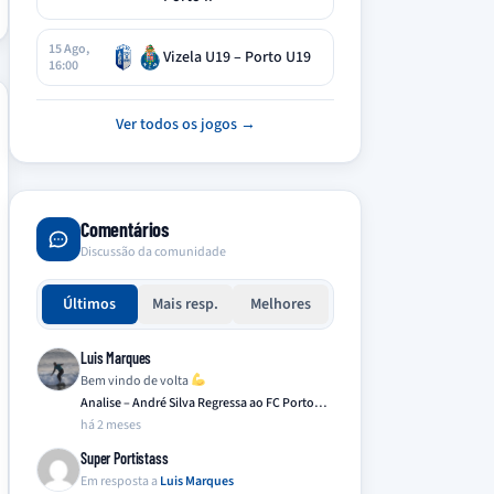
15 Ago,
Vizela U19 – Porto U19
16:00
Ver todos os jogos →
Comentários
Discussão da comunidade
Últimos
Mais resp.
Melhores
Luis Marques
Bem vindo de volta
Analise – André Silva Regressa ao FC Porto…
há 2 meses
Super Portistass
Em resposta a
Luis Marques