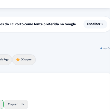
tos do FC Porto como fonte preferida no Google
Escolher
0
reaçõ
to extremo
ds Pqp
0
Craque!
Copiar link