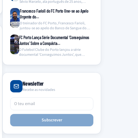
Sévio Marcelo, ala português de 25 anos,
proveniente…
Francesco Farioli do FC Porto Une-se ao Apelo
Urgente do…
O treinador do FC Porto, Francesco Farioli,
juntou-se ao apelo do Banco de Sangue do
Hospital…
FC Porto Lança Série Documental ‘Conseguimos
Juntos’ Sobre a Conquista…
O Futebol Clube do Porto lançou a série
documental 'Conseguimos Juntos', que
oferece um olhar inédito…
Newsletter
Recebe as novidades
Subscrever