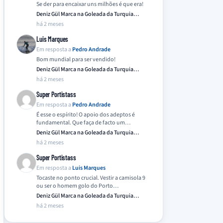
Se der para encaixar uns milhões é que era!
Deniz Gül Marca na Goleada da Turquia
Frente…
há 2 meses
Luis Marques
Em resposta a
Pedro Andrade
Bom mundial para ser vendido!
Deniz Gül Marca na Goleada da Turquia
Frente…
há 2 meses
Super Portistass
Em resposta a
Pedro Andrade
É esse o espírito! O apoio dos adeptos é
fundamental. Que faça de facto um…
Deniz Gül Marca na Goleada da Turquia
Frente…
há 2 meses
Super Portistass
Em resposta a
Luis Marques
Tocaste no ponto crucial. Vestir a camisola 9
ou ser o homem golo do Porto…
Deniz Gül Marca na Goleada da Turquia
Frente…
há 2 meses