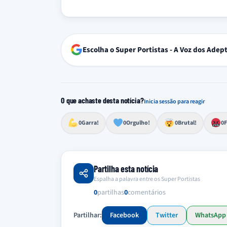
Escolha o Super Portistas - A Voz dos Adep
O que achaste desta notícia?
Inicia sessão para reagir
Esforço, determinação, aprovação forte
Lealdade, amor clubístico, sentimento profundo
Impressionante, chocante, de grande impacto
Reação de desespero, raiva, frustração ou espan
Excelência, destaque, o melhor
0
Garra!
0
Orgulho!
0
Brutal!
0
F
Partilha esta notícia
Espalha a palavra entre os Super Portistas
0
partilhas
0
comentários
Partilhar:
Facebook
Twitter
WhatsApp