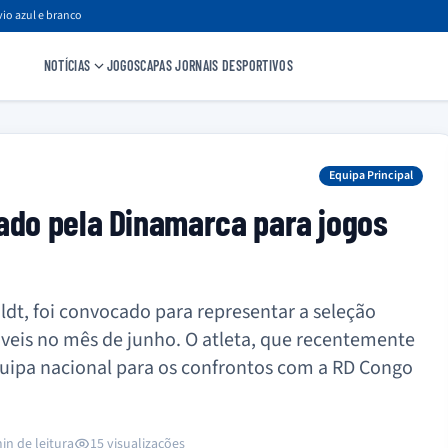
io azul e branco
NOTÍCIAS
JOGOS
CAPAS JORNAIS DESPORTIVOS
Equipa Principal
ado pela Dinamarca para jogos
ldt, foi convocado para representar a seleção
eis no mês de junho. O atleta, que recentemente
equipa nacional para os confrontos com a RD Congo
in de leitura
15 visualizações