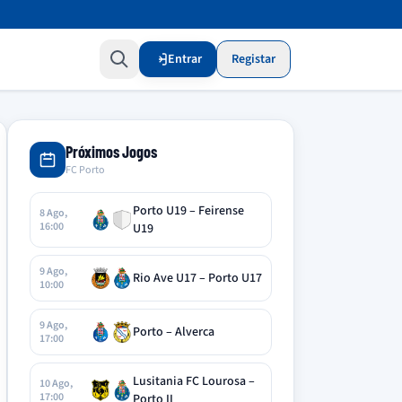
Entrar
Registar
Próximos Jogos
FC Porto
Porto U19 – Feirense
8 Ago,
16:00
U19
9 Ago,
Rio Ave U17 – Porto U17
10:00
9 Ago,
Porto – Alverca
17:00
Lusitania FC Lourosa –
10 Ago,
17:00
Porto II