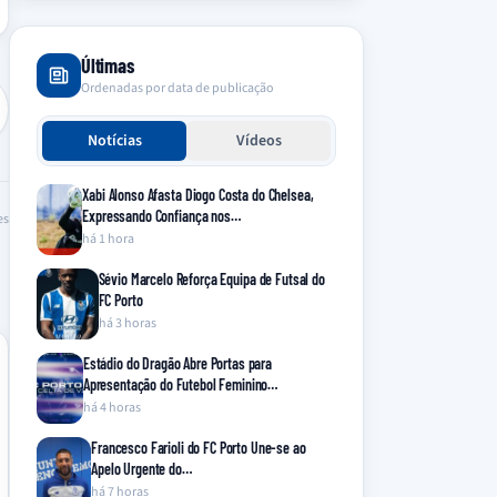
Últimas
Ordenadas por data de publicação
Notícias
Vídeos
Xabi Alonso Afasta Diogo Costa do Chelsea,
Expressando Confiança nos…
es
há 1 hora
Sévio Marcelo Reforça Equipa de Futsal do
FC Porto
há 3 horas
Estádio do Dragão Abre Portas para
Apresentação do Futebol Feminino…
há 4 horas
Francesco Farioli do FC Porto Une-se ao
Apelo Urgente do…
há 7 horas