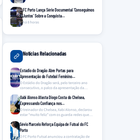
FC Porto Lança Série Documental ‘Conseguimos
Juntos’ Sobre a Conquista…
há 8 horas
Notícias Relacionadas
Estádio do Dragão Abre Portas para
Apresentação do Futebol Feminino…
O Estádio do Dragão será, pelo terceiro ano
consecutivo, o palco da apresentação da
equipa de…
Xabi Alonso Afasta Diogo Costa do Chelsea,
Expressando Confiança nos…
O treinador do Chelsea, Xabi Alonso, declarou
estar “muito feliz” com os guarda-redes que
tem à…
Sévio Marcelo Reforça Equipa de Futsal do FC
Porto
O FC Porto Futsal anunciou a contratação de