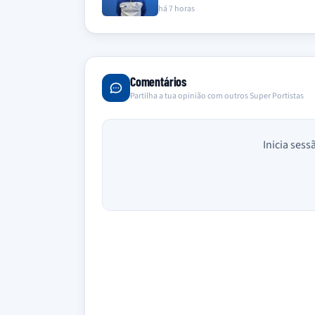
há 7 horas
Comentários
Partilha a tua opinião com outros Super Portistas
Inicia sess