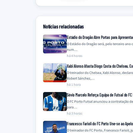
Notícias relacionadas
Estádio do Dragão Abre Portas para Apresenta
O Estádio do Dragão será, pelo terceiro ano
num…
há 4 horas
Xabi Alonso Afasta Diogo Costa do Chelsea, 
O treinador do Chelsea, Xabi Alonso, declar
Robert Sánchez,…
há 1 hora
Sévio Marcelo Reforça Equipa de Futsal do FC 
O FC Porto Futsal anunciou a contratação de
para…
há 3 horas
Francesco Farioli do FC Porto Une-se ao Apel
O treinador do FC Porto, Francesco Farioli,