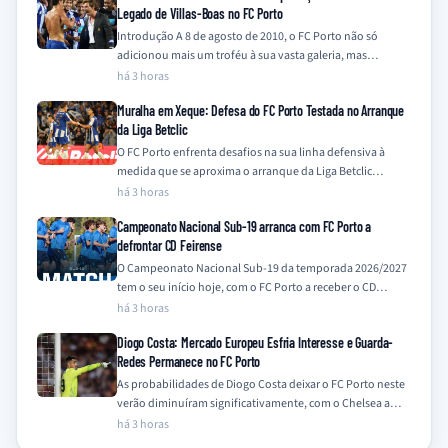
Legado de Villas-Boas no FC Porto
Introdução A 8 de agosto de 2010, o FC Porto não só
adicionou mais um troféu à sua vasta galeria, mas
também…
há 3 horas
Muralha em Xeque: Defesa do FC Porto Testada no Arranque
da Liga Betclic
O FC Porto enfrenta desafios na sua linha defensiva à
medida que se aproxima o arranque da Liga Betclic
2026/2027, com a…
há 3 horas
Campeonato Nacional Sub-19 arranca com FC Porto a
defrontar CD Feirense
O Campeonato Nacional Sub-19 da temporada 2026/2027
tem o seu início hoje, com o FC Porto a receber o CD
Feirense no…
há 3 horas
Diogo Costa: Mercado Europeu Esfria Interesse e Guarda-
Redes Permanece no FC Porto
As probabilidades de Diogo Costa deixar o FC Porto neste
verão diminuíram significativamente, com o Chelsea a
descartar o interesse e outros…
há 3 horas