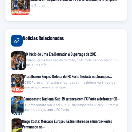
há 3 horas
Notícias Relacionadas
O Início de Uma Era Dourada: A Supertaça de 2010…
Introdução A 8 de agosto de 2010, o FC Porto não só adicionou
mais um troféu…
Muralha em Xeque: Defesa do FC Porto Testada no Arranque…
O FC Porto enfrenta desafios na sua linha defensiva à medida
que se aproxima o arranque…
Campeonato Nacional Sub-19 arranca com FC Porto a defrontar CD…
O Campeonato Nacional Sub-19 da temporada 2026/2027 tem o
seu início hoje, com o FC Porto…
Diogo Costa: Mercado Europeu Esfria Interesse e Guarda-Redes
Permanece no…