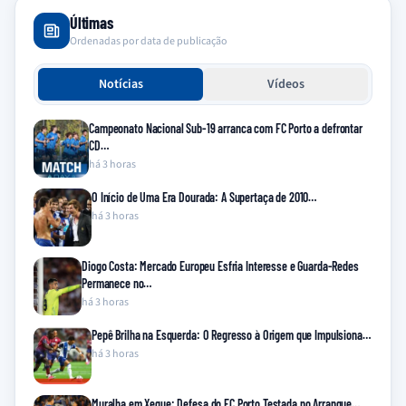
Últimas
Ordenadas por data de publicação
Notícias
Vídeos
Campeonato Nacional Sub-19 arranca com FC Porto a defrontar
CD…
há 3 horas
O Início de Uma Era Dourada: A Supertaça de 2010…
há 3 horas
Diogo Costa: Mercado Europeu Esfria Interesse e Guarda-Redes
Permanece no…
há 3 horas
Pepê Brilha na Esquerda: O Regresso à Origem que Impulsiona…
há 3 horas
Muralha em Xeque: Defesa do FC Porto Testada no Arranque…