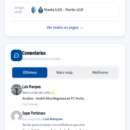
15 Ago,
Vizela U19 – Porto U19
16:00
Ver todos os jogos →
Comentários
Discussão da comunidade
Últimos
Mais resp.
Melhores
Luis Marques
Bem vindo de volta
Analise – André Silva Regressa ao FC Porto…
há 2 meses
Super Portistass
Em resposta a
Luis Marques
Se der para encaixar uns milhões é que era!