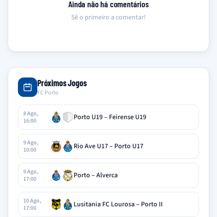
Ainda não há comentários
Sê o primeiro a comentar!
Próximos Jogos
FC Porto
8 Ago,
Porto U19 – Feirense U19
16:00
9 Ago,
Rio Ave U17 – Porto U17
10:00
9 Ago,
Porto – Alverca
17:00
10 Ago,
Lusitania FC Lourosa – Porto II
17:00