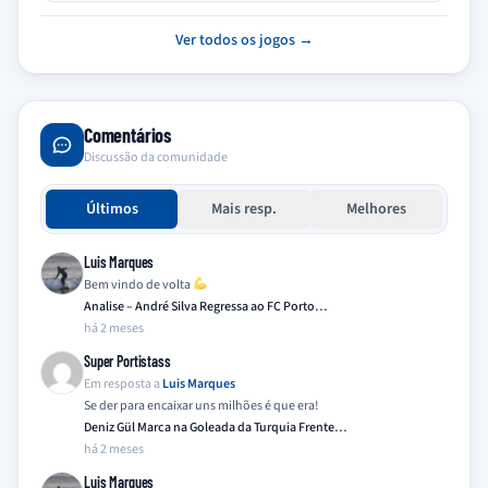
Ver todos os jogos →
Comentários
Discussão da comunidade
Últimos
Mais resp.
Melhores
Luis Marques
Bem vindo de volta
Analise – André Silva Regressa ao FC Porto…
há 2 meses
Super Portistass
Em resposta a
Luis Marques
Se der para encaixar uns milhões é que era!
Deniz Gül Marca na Goleada da Turquia Frente…
há 2 meses
Luis Marques