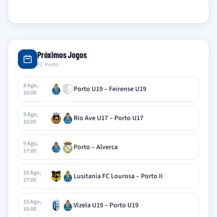
Próximos Jogos
FC Porto
8 Ago,
Porto U19 – Feirense U19
16:00
9 Ago,
Rio Ave U17 – Porto U17
10:00
9 Ago,
Porto – Alverca
17:00
10 Ago,
Lusitania FC Lourosa – Porto II
17:00
15 Ago,
Vizela U19 – Porto U19
16:00