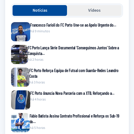
Notícias
Vídeos
Francesco Farioli do FC Porto Une-se ao Apelo Urgente do…
há 9 minutos
FC Porto Lança Série Documental ‘Conseguimos Juntos’ Sobre a
Conquista…
há 2 horas
FC Porto Reforça Equipa de Futsal com Guarda-Redes Leandro
Costa
há 3 horas
FC Porto Anuncia Nova Parceria com a XTB, Reforçando a…
há 4 horas
Fábio Batista Assina Contrato Profissional e Reforça os Sub-19
do…
há 5 horas