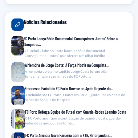
Notícias Relacionadas
FC Porto Lança Série Documental ‘Conseguimos Juntos’ Sobre a
Conquista…
O Futebol Clube do Porto lançou a série documental
'Conseguimos Juntos', que oferece um olhar inédito…
A Memória de Jorge Costa: A Força Motriz na Conquista…
A memória do eterno capitão Jorge Costa foi um pilar
fundamental na caminhada do FC Porto…
Francesco Farioli do FC Porto Une-se ao Apelo Urgente do…
O treinador do FC Porto, Francesco Farioli, juntou-se ao apelo do
Banco de Sangue do Hospital…
FC Porto Reforça Equipa de Futsal com Guarda-Redes Leandro Costa
O FC Porto anunciou a contratação de Leandro Costa, guarda-
redes de 27 anos, que se torna…
FC Porto Anuncia Nova Parceria com a XTB, Reforçando a…