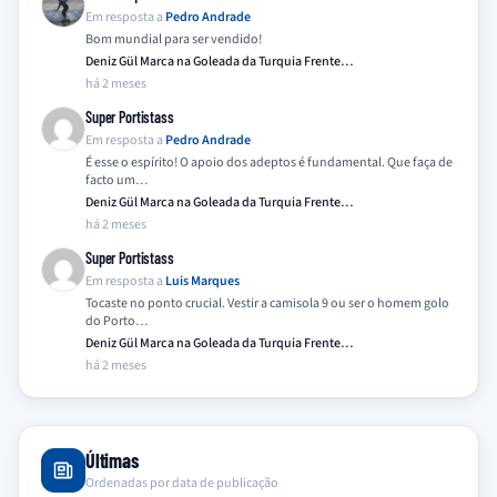
Em resposta a
Pedro Andrade
Bom mundial para ser vendido!
Deniz Gül Marca na Goleada da Turquia Frente…
há 2 meses
Super Portistass
Em resposta a
Pedro Andrade
É esse o espírito! O apoio dos adeptos é fundamental. Que faça de
facto um…
Deniz Gül Marca na Goleada da Turquia Frente…
há 2 meses
Super Portistass
Em resposta a
Luis Marques
Tocaste no ponto crucial. Vestir a camisola 9 ou ser o homem golo
do Porto…
Deniz Gül Marca na Goleada da Turquia Frente…
há 2 meses
Últimas
Ordenadas por data de publicação