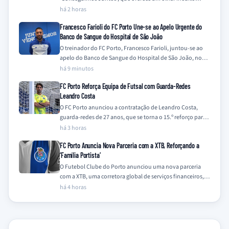
sobre a campanha vitoriosa da temporada…
há 2 horas
Francesco Farioli do FC Porto Une-se ao Apelo Urgente do
Banco de Sangue do Hospital de São João
O treinador do FC Porto, Francesco Farioli, juntou-se ao
apelo do Banco de Sangue do Hospital de São João, no
Porto, para…
há 9 minutos
FC Porto Reforça Equipa de Futsal com Guarda-Redes
Leandro Costa
O FC Porto anunciou a contratação de Leandro Costa,
guarda-redes de 27 anos, que se torna o 15.º reforço para a
equipa…
há 3 horas
FC Porto Anuncia Nova Parceria com a XTB, Reforçando a
‘Família Portista’
O Futebol Clube do Porto anunciou uma nova parceria
com a XTB, uma corretora global de serviços financeiros,
integrando a empresa na…
há 4 horas