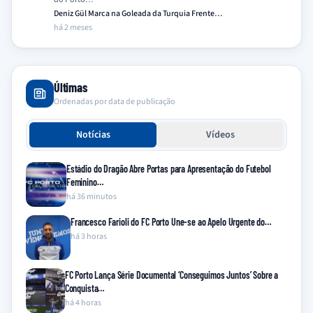
Deniz Gül Marca na Goleada da Turquia Frente…
há 2 meses
Últimas
Ordenadas por data de publicação
Notícias
Vídeos
Estádio do Dragão Abre Portas para Apresentação do Futebol
Feminino…
há 36 minutos
Francesco Farioli do FC Porto Une-se ao Apelo Urgente do…
há 3 horas
FC Porto Lança Série Documental ‘Conseguimos Juntos’ Sobre a
Conquista…
há 4 horas