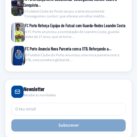
Conquista…
O Futebol Clube do Porto lançou a série documental
'Conseguimos Juntos', que oferece um olhar inédito…
FC Porto Reforça Equipa de Futsal com Guarda-Redes Leandro Costa
O FC Porto anunciou a contratação de Leandro Costa, guarda-
redes de 27 anos, que se torna…
FC Porto Anuncia Nova Parceria com a XTB, Reforçando a…
O Futebol Clube do Porto anunciou uma nova parceria com a
XTB, uma corretora global de…
Newsletter
Recebe as novidades
Subscrever