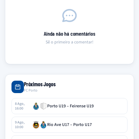
Ainda não há comentários
Sê o primeiro a comentar!
Próximos Jogos
FC Porto
8 Ago,
Porto U19 – Feirense U19
16:00
9 Ago,
Rio Ave U17 – Porto U17
10:00