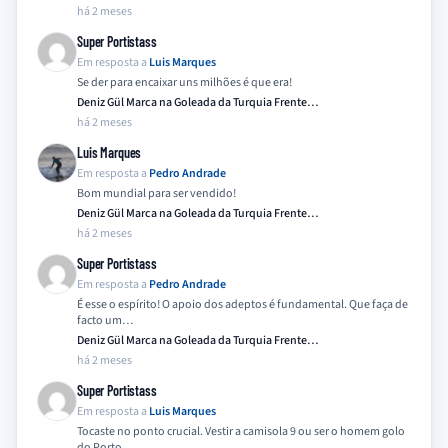
há 2 meses
Super Portistass
Em resposta a
Luis Marques
Se der para encaixar uns milhões é que era!
Deniz Gül Marca na Goleada da Turquia Frente…
há 2 meses
Luis Marques
Em resposta a
Pedro Andrade
Bom mundial para ser vendido!
Deniz Gül Marca na Goleada da Turquia Frente…
há 2 meses
Super Portistass
Em resposta a
Pedro Andrade
É esse o espírito! O apoio dos adeptos é fundamental. Que faça de
facto um…
Deniz Gül Marca na Goleada da Turquia Frente…
há 2 meses
Super Portistass
Em resposta a
Luis Marques
Tocaste no ponto crucial. Vestir a camisola 9 ou ser o homem golo
do Porto…