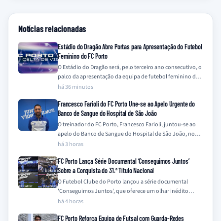
Notícias relacionadas
Estádio do Dragão Abre Portas para Apresentação do Futebol
Feminino do FC Porto
O Estádio do Dragão será, pelo terceiro ano consecutivo, o
palco da apresentação da equipa de futebol feminino do
FC Porto, num…
há 36 minutos
Francesco Farioli do FC Porto Une-se ao Apelo Urgente do
Banco de Sangue do Hospital de São João
O treinador do FC Porto, Francesco Farioli, juntou-se ao
apelo do Banco de Sangue do Hospital de São João, no
Porto, para…
há 3 horas
FC Porto Lança Série Documental ‘Conseguimos Juntos’
Sobre a Conquista do 31.º Título Nacional
O Futebol Clube do Porto lançou a série documental
'Conseguimos Juntos', que oferece um olhar inédito
sobre a campanha vitoriosa da temporada…
há 4 horas
FC Porto Reforça Equipa de Futsal com Guarda-Redes