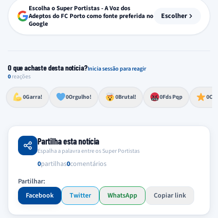
Escolha o Super Portistas - A Voz dos
Escolher
Adeptos do FC Porto como fonte preferida no
Google
O que achaste desta notícia?
Inicia sessão para reagir
0
reações
Esforço, determinação, aprovação forte
Lealdade, amor clubístico, sentimento profundo
Impressionante, chocante, de grande impacto
Reação de desespero, raiva, frustração ou espanto extremo
Excelência, destaque, o melhor
0
Garra!
0
Orgulho!
0
Brutal!
0
Fds Pqp
0
Cra
Partilha esta notícia
Espalha a palavra entre os Super Portistas
0
partilhas
0
comentários
Partilhar:
Facebook
Twitter
WhatsApp
Copiar link