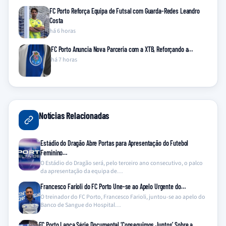
FC Porto Reforça Equipa de Futsal com Guarda-Redes Leandro
Costa
há 6 horas
FC Porto Anuncia Nova Parceria com a XTB, Reforçando a…
há 7 horas
Notícias Relacionadas
Estádio do Dragão Abre Portas para Apresentação do Futebol
Feminino…
O Estádio do Dragão será, pelo terceiro ano consecutivo, o palco
da apresentação da equipa de…
Francesco Farioli do FC Porto Une-se ao Apelo Urgente do…
O treinador do FC Porto, Francesco Farioli, juntou-se ao apelo do
Banco de Sangue do Hospital…
FC Porto Lança Série Documental ‘Conseguimos Juntos’ Sobre a