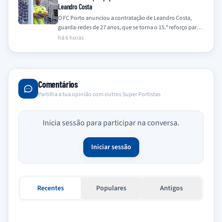
Leandro Costa
O FC Porto anunciou a contratação de Leandro Costa,
guarda-redes de 27 anos, que se torna o 15.º reforço para a
equipa…
há 6 horas
Comentários
Partilha a tua opinião com outros Super Portistas
Inicia sessão para participar na conversa.
Iniciar sessão
Recentes
Populares
Antigos