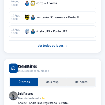
9 Ago,
Porto – Alverca
17:00
10 Ago,
Lusitania FC Lourosa – Porto II
17:00
15 Ago,
Vizela U19 – Porto U19
16:00
Ver todos os jogos →
Comentários
Discussão da comunidade
Últimos
Mais resp.
Melhores
Luis Marques
Bem vindo de volta
Analise – André Silva Regressa ao FC Porto…