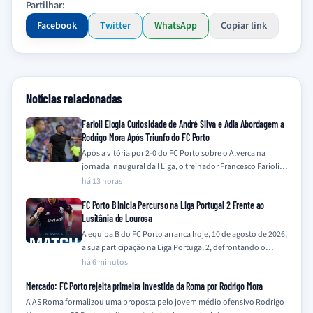
Partilhar:
Facebook
Twitter
WhatsApp
Copiar link
Notícias relacionadas
Farioli Elogia Curiosidade de André Silva e Adia Abordagem a
Rodrigo Mora Após Triunfo do FC Porto
Após a vitória por 2-0 do FC Porto sobre o Alverca na
jornada inaugural da I Liga, o treinador Francesco Farioli
destacou…
há 13 horas
FC Porto B Inicia Percurso na Liga Portugal 2 Frente ao
Lusitânia de Lourosa
A equipa B do FC Porto arranca hoje, 10 de agosto de 2026,
a sua participação na Liga Portugal 2, defrontando o…
há 6 minutos
Mercado: FC Porto rejeita primeira investida da Roma por Rodrigo Mora
A AS Roma formalizou uma proposta pelo jovem médio ofensivo Rodrigo