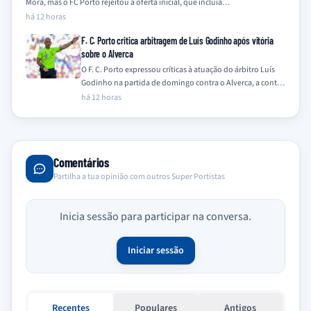
Mora, mas o FC Porto rejeitou a oferta inicial, que incluía…
há 12 horas
F. C. Porto critica arbitragem de Luís Godinho após vitória
sobre o Alverca
O F. C. Porto expressou críticas à atuação do árbitro Luís
Godinho na partida de domingo contra o Alverca, a contar
para…
há 12 horas
Comentários
Partilha a tua opinião com outros Super Portistas
Inicia sessão para participar na conversa.
Iniciar sessão
Recentes
Populares
Antigos