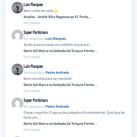
Luis Marques
Bem vindo de volta
Analise – André Silva Regressa ao FC Porto…
há 2 meses
Super Portistass
Em resposta a
Luis Marques
Se der para encaixar uns milhões é que era!
Deniz Gül Marca na Goleada da Turquia Frente…
há 2 meses
Luis Marques
Em resposta a
Pedro Andrade
Bom mundial para ser vendido!
Deniz Gül Marca na Goleada da Turquia Frente…
há 2 meses
Super Portistass
Em resposta a
Pedro Andrade
É esse o espírito! O apoio dos adeptos é fundamental. Que faça de
facto um…
Deniz Gül Marca na Goleada da Turquia Frente…
há 2 meses