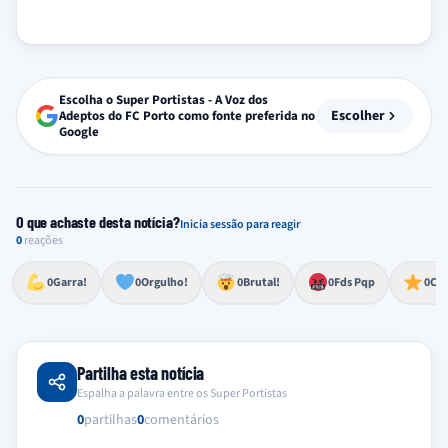
Escolha o Super Portistas - A Voz dos
Escolher
Adeptos do FC Porto como fonte preferida no
Google
O que achaste desta notícia?
Inicia sessão para reagir
0
reações
Esforço, determinação, aprovação forte
Lealdade, amor clubístico, sentimento profundo
Impressionante, chocante, de grande impacto
Reação de desespero, raiva, frustração ou espanto extremo
Excelência, destaque, o melhor
0
Garra!
0
Orgulho!
0
Brutal!
0
Fds Pqp
0
Cra
Partilha esta notícia
Espalha a palavra entre os Super Portistas
0
partilhas
0
comentários