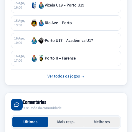
15 Ago,
Vizela U19 – Porto U19
16:00
15 Ago,
Rio Ave – Porto
19:30
16 Ago,
Porto U17 – Académica U17
10:00
16 Ago,
Porto II – Farense
17:00
Ver todos os jogos →
Comentários
Discussão da comunidade
Últimos
Mais resp.
Melhores