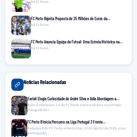
há 12 horas
FC Porto Rejeita Proposta de 25 Milhões de Euros da…
há 12 horas
FC Porto Anuncia Equipa de Futsal: Uma Estreia Histórica na…
há 13 horas
Notícias Relacionadas
Farioli Elogia Curiosidade de André Silva e Adia Abordagem a…
Após a vitória por 2-0 do FC Porto sobre o Alverca na jornada
inaugural da I…
FC Porto B Inicia Percurso na Liga Portugal 2 Frente…
A equipa B do FC Porto arranca hoje, 10 de agosto de 2026, a sua
participação…