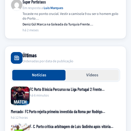
Super Portistass
Em resposta a
Luis Marques
Tocaste no ponto crucial. Vestir a camisola 9 ou ser o homem golo
do Porto…
Deniz Gül Marca na Goleada da Turquia Frente…
há 2 meses
Últimas
Ordenadas por data de publicação
Notícias
Vídeos
FC Porto B Inicia Percurso na Liga Portugal 2 Frente…
há 6 minutos
Mercado: FC Porto rejeita primeira investida da Roma por Rodrigo…
há 12 horas
F. C. Porto critica arbitragem de Luís Godinho após vitória…