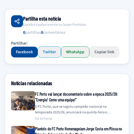
Partilha esta notícia
Espalha a palavra entre os Super Portistas
0
partilhas
0
comentários
Partilhar:
Facebook
Twitter
WhatsApp
Copiar link
Notícias relacionadas
FC Porto vai lançar documentário sobre a época 2025/26:
“Energia! Como uma equipa!”
O FC Porto, que se sagrou campeão nacional na
temporada 2025/26, anunciará na quinta-feira o
lançamento de um documentário que retrata a…
há 10 horas
Plantéis do FC Porto Homenageiam Jorge Costa em Missa no