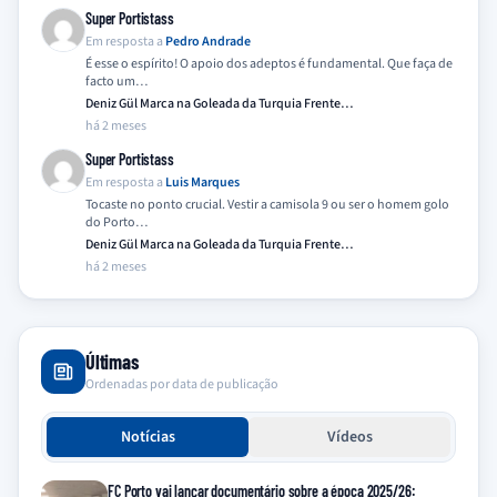
Super Portistass
Em resposta a
Pedro Andrade
É esse o espírito! O apoio dos adeptos é fundamental. Que faça de
facto um…
Deniz Gül Marca na Goleada da Turquia Frente…
há 2 meses
Super Portistass
Em resposta a
Luis Marques
Tocaste no ponto crucial. Vestir a camisola 9 ou ser o homem golo
do Porto…
Deniz Gül Marca na Goleada da Turquia Frente…
há 2 meses
Últimas
Ordenadas por data de publicação
Notícias
Vídeos
FC Porto vai lançar documentário sobre a época 2025/26: