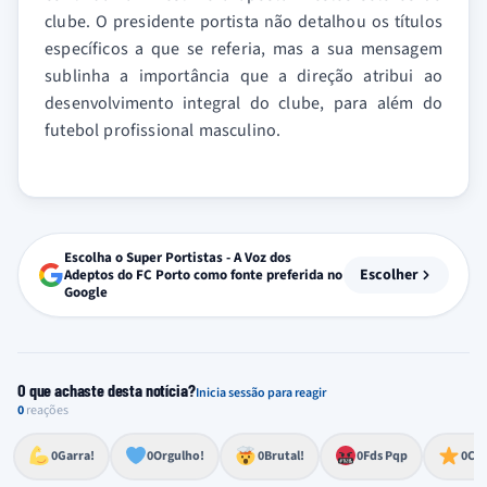
clube. O presidente portista não detalhou os títulos
específicos a que se referia, mas a sua mensagem
sublinha a importância que a direção atribui ao
desenvolvimento integral do clube, para além do
futebol profissional masculino.
Escolha o Super Portistas - A Voz dos
Escolher
Adeptos do FC Porto como fonte preferida no
Google
O que achaste desta notícia?
Inicia sessão para reagir
0
reações
Esforço, determinação, aprovação forte
Lealdade, amor clubístico, sentimento profundo
Impressionante, chocante, de grande impacto
Reação de desespero, raiva, frustração ou espanto extremo
Excelência, destaque, o melhor
0
Garra!
0
Orgulho!
0
Brutal!
0
Fds Pqp
0
Cra