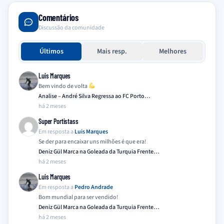
Comentários
Discussão da comunidade
Últimos
Mais resp.
Melhores
Luis Marques
Bem vindo de volta
Analise – André Silva Regressa ao FC Porto…
há 2 meses
Super Portistass
Em resposta a
Luis Marques
Se der para encaixar uns milhões é que era!
Deniz Gül Marca na Goleada da Turquia Frente…
há 2 meses
Luis Marques
Em resposta a
Pedro Andrade
Bom mundial para ser vendido!
Deniz Gül Marca na Goleada da Turquia Frente…
há 2 meses