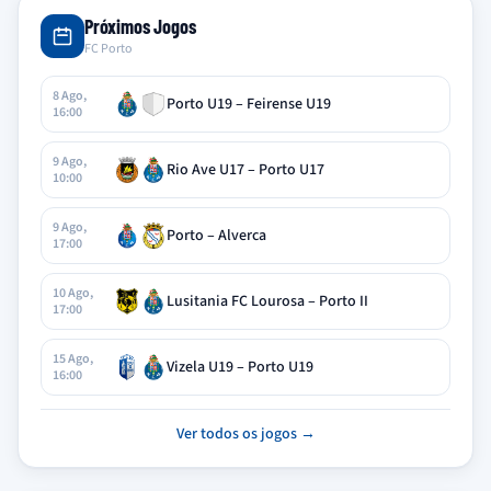
Próximos Jogos
FC Porto
8 Ago,
Porto U19 – Feirense U19
16:00
9 Ago,
Rio Ave U17 – Porto U17
10:00
9 Ago,
Porto – Alverca
17:00
10 Ago,
Lusitania FC Lourosa – Porto II
17:00
15 Ago,
Vizela U19 – Porto U19
16:00
Ver todos os jogos →