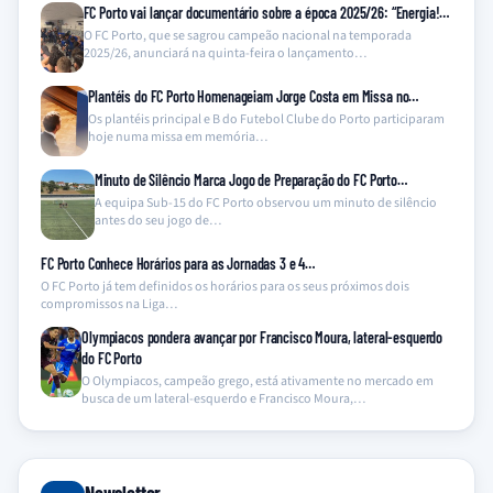
FC Porto vai lançar documentário sobre a época 2025/26: “Energia!…
O FC Porto, que se sagrou campeão nacional na temporada
2025/26, anunciará na quinta-feira o lançamento…
Plantéis do FC Porto Homenageiam Jorge Costa em Missa no…
Os plantéis principal e B do Futebol Clube do Porto participaram
hoje numa missa em memória…
Minuto de Silêncio Marca Jogo de Preparação do FC Porto…
A equipa Sub-15 do FC Porto observou um minuto de silêncio
antes do seu jogo de…
FC Porto Conhece Horários para as Jornadas 3 e 4…
O FC Porto já tem definidos os horários para os seus próximos dois
compromissos na Liga…
Olympiacos pondera avançar por Francisco Moura, lateral-esquerdo
do FC Porto
O Olympiacos, campeão grego, está ativamente no mercado em
busca de um lateral-esquerdo e Francisco Moura,…