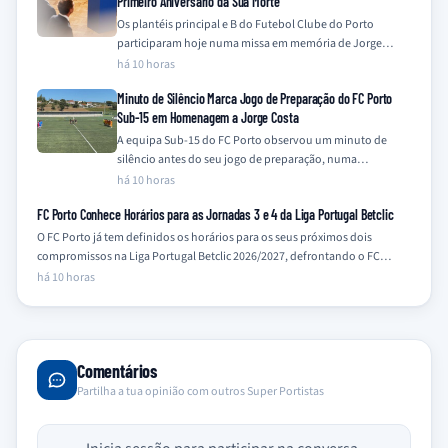
Primeiro Aniversário da Sua Morte
Os plantéis principal e B do Futebol Clube do Porto
participaram hoje numa missa em memória de Jorge
Costa, assinalando o primeiro…
há 10 horas
Minuto de Silêncio Marca Jogo de Preparação do FC Porto
Sub-15 em Homenagem a Jorge Costa
A equipa Sub-15 do FC Porto observou um minuto de
silêncio antes do seu jogo de preparação, numa
homenagem a Jorge Costa…
há 10 horas
FC Porto Conhece Horários para as Jornadas 3 e 4 da Liga Portugal Betclic
O FC Porto já tem definidos os horários para os seus próximos dois
compromissos na Liga Portugal Betclic 2026/2027, defrontando o FC…
há 10 horas
Comentários
Partilha a tua opinião com outros Super Portistas