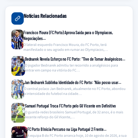
Notícias Relacionadas
Francisco Moura (FC Porto) Aprova Saída para o Olympiacos,
Negociações…
O lateral-esquerdo Francisco Moura, do FC Porto, terá
manifestado o seu agrado em rumar ao Olympiacos,…
Bednarek Revela Esforço no FC Porto: “Tive de Tomar Analgésicos…
O jogador Bednarek admitiu ter recorrido a analgésicos para
entrar em campo na vitória do FC…
Jan Bednarek Sublinha Identidade do FC Porto: “Não posso usar…
O central polaco Jan Bednarek, atualmente no FC Porto, abordou
a intensidade do futebol na cidade…
Samuel Portugal Troca FC Porto pelo Gil Vicente em Definitivo
O guarda-redes brasileiro Samuel Portugal, de 32 anos, é o mais
recente reforço do Gil Vicente,…
FC Porto B Inicia Percurso na Liga Portugal 2 Frente…
A equipa B do FC Porto arranca hoje, 10 de agosto de 2026, a sua