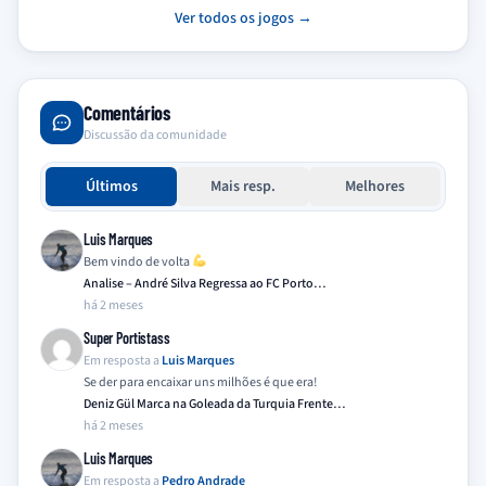
Ver todos os jogos →
Comentários
Discussão da comunidade
Últimos
Mais resp.
Melhores
Luis Marques
Bem vindo de volta
Analise – André Silva Regressa ao FC Porto…
há 2 meses
Super Portistass
Em resposta a
Luis Marques
Se der para encaixar uns milhões é que era!
Deniz Gül Marca na Goleada da Turquia Frente…
há 2 meses
Luis Marques
Em resposta a
Pedro Andrade