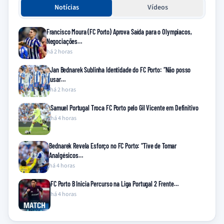
Notícias
Vídeos
Francisco Moura (FC Porto) Aprova Saída para o Olympiacos,
Negociações…
há 2 horas
Jan Bednarek Sublinha Identidade do FC Porto: “Não posso
usar…
há 2 horas
Samuel Portugal Troca FC Porto pelo Gil Vicente em Definitivo
há 4 horas
Bednarek Revela Esforço no FC Porto: “Tive de Tomar
Analgésicos…
há 4 horas
FC Porto B Inicia Percurso na Liga Portugal 2 Frente…
há 4 horas