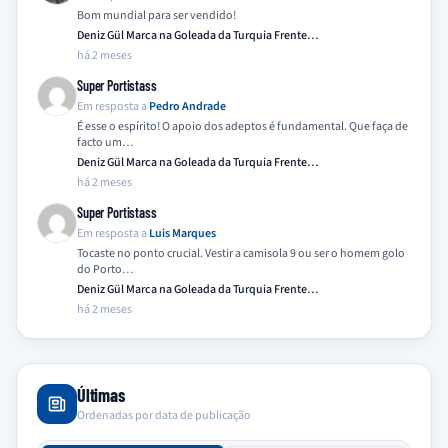
Bom mundial para ser vendido!
Deniz Gül Marca na Goleada da Turquia Frente…
há 2 meses
Super Portistass
Em resposta a
Pedro Andrade
É esse o espírito! O apoio dos adeptos é fundamental. Que faça de
facto um…
Deniz Gül Marca na Goleada da Turquia Frente…
há 2 meses
Super Portistass
Em resposta a
Luis Marques
Tocaste no ponto crucial. Vestir a camisola 9 ou ser o homem golo
do Porto…
Deniz Gül Marca na Goleada da Turquia Frente…
há 2 meses
Últimas
Ordenadas por data de publicação