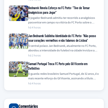
Bednarek Revela Esforço no FC Porto: “Tive de Tomar
Analgésicos para Jogar”
O jogador Bednarek admitiu ter recorrido a analgésicos
para entrar em campo na vitória do FC Porto sobre o
Alverca, confessando que…
há 4 horas
Jan Bednarek Sublinha Identidade do FC Porto: “Não posso
usar corações vermelhos e não falamos de Lisboa”
O central polaco Jan Bednarek, atualmente no FC Porto,
abordou a intensidade do futebol na cidade Invicta e a
rivalidade com a…
há 2 horas
Samuel Portugal Troca FC Porto pelo Gil Vicente em
Definitivo
O guarda-redes brasileiro Samuel Portugal, de 32 anos, é o
mais recente reforço do Gil Vicente, assinando a título
definitivo após quatro…
há 4 horas
Comentários