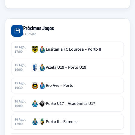
Próximos Jogos
FC Porto
10 Ago,
Lusitania FC Lourosa – Porto II
17:00
15 Ago,
Vizela U19 – Porto U19
16:00
15 Ago,
Rio Ave – Porto
19:30
16 Ago,
Porto U17 – Académica U17
10:00
16 Ago,
Porto II – Farense
17:00