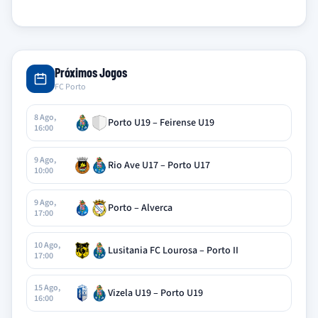
Próximos Jogos
FC Porto
8 Ago,
Porto U19 – Feirense U19
16:00
9 Ago,
Rio Ave U17 – Porto U17
10:00
9 Ago,
Porto – Alverca
17:00
10 Ago,
Lusitania FC Lourosa – Porto II
17:00
15 Ago,
Vizela U19 – Porto U19
16:00