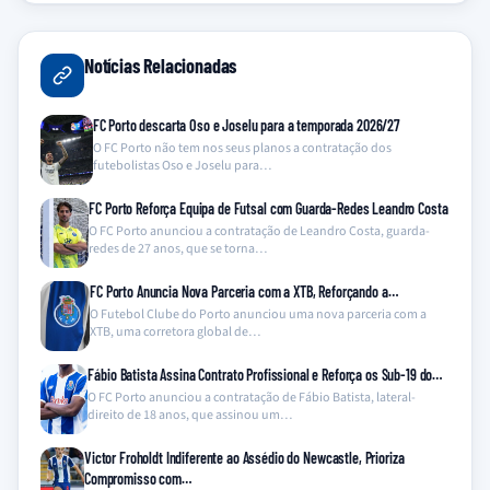
Notícias Relacionadas
FC Porto descarta Oso e Joselu para a temporada 2026/27
O FC Porto não tem nos seus planos a contratação dos
futebolistas Oso e Joselu para…
FC Porto Reforça Equipa de Futsal com Guarda-Redes Leandro Costa
O FC Porto anunciou a contratação de Leandro Costa, guarda-
redes de 27 anos, que se torna…
FC Porto Anuncia Nova Parceria com a XTB, Reforçando a…
O Futebol Clube do Porto anunciou uma nova parceria com a
XTB, uma corretora global de…
Fábio Batista Assina Contrato Profissional e Reforça os Sub-19 do…
O FC Porto anunciou a contratação de Fábio Batista, lateral-
direito de 18 anos, que assinou um…
Victor Froholdt Indiferente ao Assédio do Newcastle, Prioriza
Compromisso com…