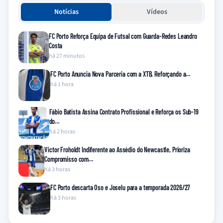
Notícias
Vídeos
FC Porto Reforça Equipa de Futsal com Guarda-Redes Leandro
Costa
há 27 minutos
FC Porto Anuncia Nova Parceria com a XTB, Reforçando a…
há 1 hora
Fábio Batista Assina Contrato Profissional e Reforça os Sub-19
do…
há 2 horas
Victor Froholdt Indiferente ao Assédio do Newcastle, Prioriza
Compromisso com…
há 3 horas
FC Porto descarta Oso e Joselu para a temporada 2026/27
há 3 horas