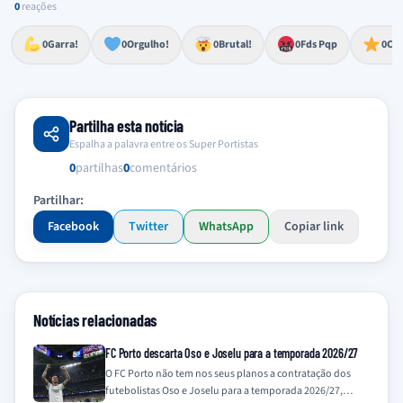
0
reações
Esforço, determinação, aprovação forte
Lealdade, amor clubístico, sentimento profundo
Impressionante, chocante, de grande impacto
Reação de desespero, raiva, frustração ou espanto extremo
Excelência, destaque, o melhor
0
Garra!
0
Orgulho!
0
Brutal!
0
Fds Pqp
0
Cra
Partilha esta notícia
Espalha a palavra entre os Super Portistas
0
partilhas
0
comentários
Partilhar:
Facebook
Twitter
WhatsApp
Copiar link
Notícias relacionadas
FC Porto descarta Oso e Joselu para a temporada 2026/27
O FC Porto não tem nos seus planos a contratação dos
futebolistas Oso e Joselu para a temporada 2026/27,