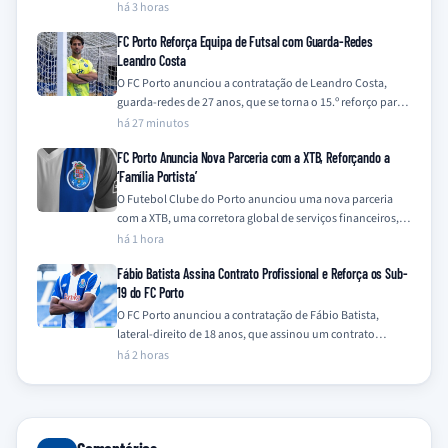
contrariando recentes especulações…
há 3 horas
FC Porto Reforça Equipa de Futsal com Guarda-Redes
Leandro Costa
O FC Porto anunciou a contratação de Leandro Costa,
guarda-redes de 27 anos, que se torna o 15.º reforço para a
equipa…
há 27 minutos
FC Porto Anuncia Nova Parceria com a XTB, Reforçando a
‘Família Portista’
O Futebol Clube do Porto anunciou uma nova parceria
com a XTB, uma corretora global de serviços financeiros,
integrando a empresa na…
há 1 hora
Fábio Batista Assina Contrato Profissional e Reforça os Sub-
19 do FC Porto
O FC Porto anunciou a contratação de Fábio Batista,
lateral-direito de 18 anos, que assinou um contrato
profissional com o clube e…
há 2 horas