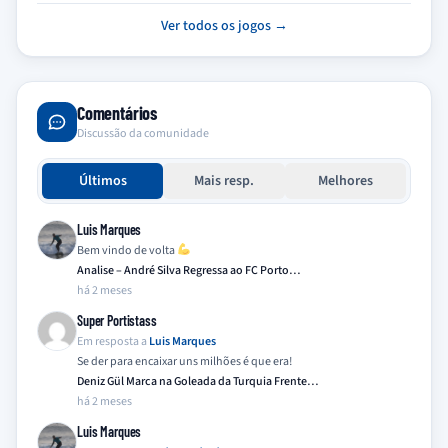
Ver todos os jogos →
Comentários
Discussão da comunidade
Últimos
Mais resp.
Melhores
Luis Marques
Bem vindo de volta
Analise – André Silva Regressa ao FC Porto…
há 2 meses
Super Portistass
Em resposta a
Luis Marques
Se der para encaixar uns milhões é que era!
Deniz Gül Marca na Goleada da Turquia Frente…
há 2 meses
Luis Marques