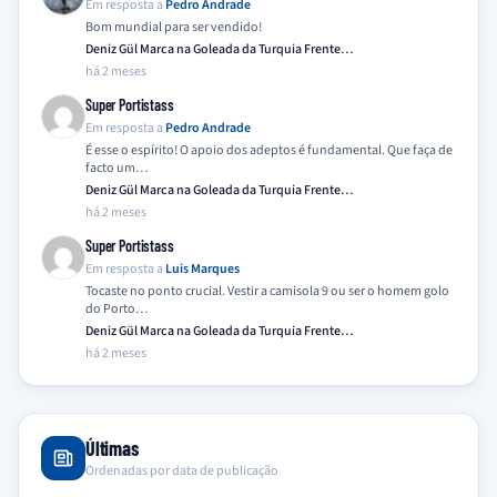
Em resposta a
Pedro Andrade
Bom mundial para ser vendido!
Deniz Gül Marca na Goleada da Turquia Frente…
há 2 meses
Super Portistass
Em resposta a
Pedro Andrade
É esse o espírito! O apoio dos adeptos é fundamental. Que faça de
facto um…
Deniz Gül Marca na Goleada da Turquia Frente…
há 2 meses
Super Portistass
Em resposta a
Luis Marques
Tocaste no ponto crucial. Vestir a camisola 9 ou ser o homem golo
do Porto…
Deniz Gül Marca na Goleada da Turquia Frente…
há 2 meses
Últimas
Ordenadas por data de publicação