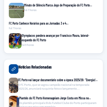
Minuto de Silêncio Marca Jogo de Preparação do FC Porto…
há 7 horas
FC Porto Conhece Horários para as Jornadas 3 e 4…
há 7 horas
Olympiacos pondera avançar por Francisco Moura, lateral-
esquerdo do FC Porto
há 9 horas
Notícias Relacionadas
FC Porto vai lançar documentário sobre a época 2025/26: “Energia!…
O FC Porto, que se sagrou campeão nacional na temporada
2025/26, anunciará na quinta-feira o lançamento…
Plantéis do FC Porto Homenageiam Jorge Costa em Missa no…
Os plantéis principal e B do Futebol Clube do Porto participaram
hoje numa missa em memória…