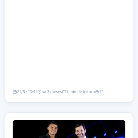
21/5 · 13:41
há 3 meses
1 min de leitura
12