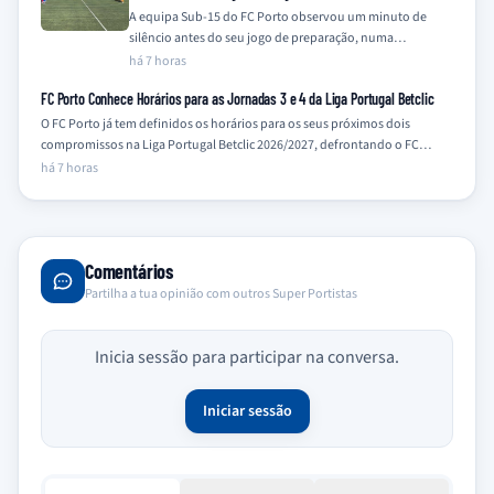
A equipa Sub-15 do FC Porto observou um minuto de
silêncio antes do seu jogo de preparação, numa
homenagem a Jorge Costa…
há 7 horas
FC Porto Conhece Horários para as Jornadas 3 e 4 da Liga Portugal Betclic
O FC Porto já tem definidos os horários para os seus próximos dois
compromissos na Liga Portugal Betclic 2026/2027, defrontando o FC…
há 7 horas
Comentários
Partilha a tua opinião com outros Super Portistas
Inicia sessão para participar na conversa.
Iniciar sessão