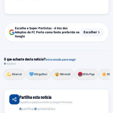
Escolha o Super Portistas - A Voz dos
Escolher
Adeptos do FC Porto como fonte preferida no
Google
O que achaste desta notícia?
Inicia sessão para reagir
0
reações
Esforço, determinação, aprovação forte
Lealdade, amor clubístico, sentimento profundo
Impressionante, chocante, de grande impacto
Reação de desespero, raiva, frustração ou espanto extremo
Excelência, destaque, o melhor
0
Garra!
0
Orgulho!
0
Brutal!
0
Fds Pqp
0
Cra
Partilha esta notícia
Espalha a palavra entre os Super Portistas
0
partilhas
0
comentários