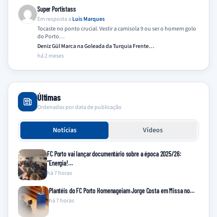
Super Portistass
Em resposta a
Luis Marques
Tocaste no ponto crucial. Vestir a camisola 9 ou ser o homem golo
do Porto…
Deniz Gül Marca na Goleada da Turquia Frente…
há 2 meses
Últimas
Ordenadas por data de publicação
Notícias
Vídeos
FC Porto vai lançar documentário sobre a época 2025/26:
“Energia!…
há 7 horas
Plantéis do FC Porto Homenageiam Jorge Costa em Missa no…
há 7 horas