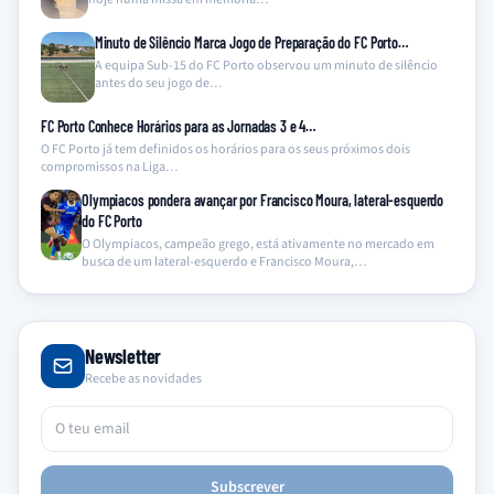
Minuto de Silêncio Marca Jogo de Preparação do FC Porto…
A equipa Sub-15 do FC Porto observou um minuto de silêncio
antes do seu jogo de…
FC Porto Conhece Horários para as Jornadas 3 e 4…
O FC Porto já tem definidos os horários para os seus próximos dois
compromissos na Liga…
Olympiacos pondera avançar por Francisco Moura, lateral-esquerdo
do FC Porto
O Olympiacos, campeão grego, está ativamente no mercado em
busca de um lateral-esquerdo e Francisco Moura,…
Newsletter
Recebe as novidades
Subscrever