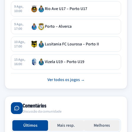
9 Ago,
Rio Ave U17 – Porto U17
10:00
9 Ago,
Porto – Alverca
17:00
10 Ago,
Lusitania FC Lourosa – Porto II
17:00
15 Ago,
Vizela U19 – Porto U19
16:00
Ver todos os jogos →
Comentários
Discussão da comunidade
Últimos
Mais resp.
Melhores