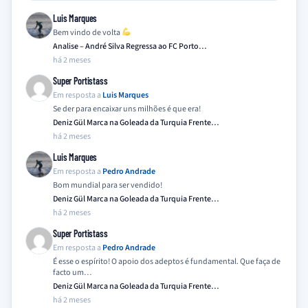
Luis Marques
Bem vindo de volta
Analise – André Silva Regressa ao FC Porto…
há 2 meses
Super Portistass
Em resposta a
Luis Marques
Se der para encaixar uns milhões é que era!
Deniz Gül Marca na Goleada da Turquia Frente…
há 2 meses
Luis Marques
Em resposta a
Pedro Andrade
Bom mundial para ser vendido!
Deniz Gül Marca na Goleada da Turquia Frente…
há 2 meses
Super Portistass
Em resposta a
Pedro Andrade
É esse o espírito! O apoio dos adeptos é fundamental. Que faça de
facto um…
Deniz Gül Marca na Goleada da Turquia Frente…
há 2 meses