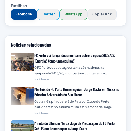
Partilhar:
Facebook
Twitter
WhatsApp
Copiar link
Notícias relacionadas
FC Porto vai lançar documentário sobre a época 2025/26:
“Energia! Como uma equipa!”
O FC Porto, que se sagrou campeão nacional na
temporada 2025/26, anunciará na quinta-feira o
lançamento de um documentário que retrata a…
há 7 horas
Plantéis do FC Porto Homenageiam Jorge Costa em Missa no
Primeiro Aniversário da Sua Morte
Os plantéis principal e B do Futebol Clube do Porto
participaram hoje numa missa em memória de Jorge
Costa, assinalando o primeiro…
há 7 horas
Minuto de Silêncio Marca Jogo de Preparação do FC Porto
Sub-15 em Homenagem a Jorge Costa