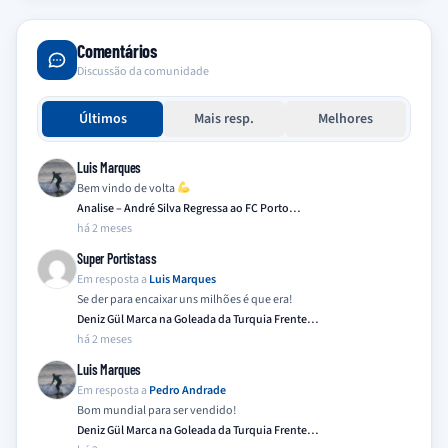
Comentários
Discussão da comunidade
Últimos
Mais resp.
Melhores
Luis Marques
Bem vindo de volta
Analise – André Silva Regressa ao FC Porto…
há 2 meses
Super Portistass
Em resposta a
Luis Marques
Se der para encaixar uns milhões é que era!
Deniz Gül Marca na Goleada da Turquia Frente…
há 2 meses
Luis Marques
Em resposta a
Pedro Andrade
Bom mundial para ser vendido!
Deniz Gül Marca na Goleada da Turquia Frente…