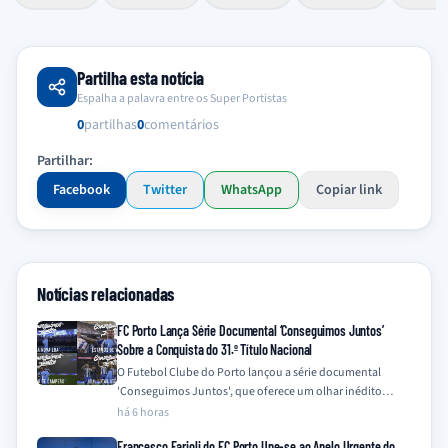
Partilha esta notícia
Espalha a palavra entre os Super Portistas
0
partilhas
0
comentários
Partilhar:
Facebook
Twitter
WhatsApp
Copiar link
Notícias relacionadas
FC Porto Lança Série Documental ‘Conseguimos Juntos’
Sobre a Conquista do 31.º Título Nacional
O Futebol Clube do Porto lançou a série documental
'Conseguimos Juntos', que oferece um olhar inédito
sobre a campanha vitoriosa da temporada…
há 6 horas
Francesco Farioli do FC Porto Une-se ao Apelo Urgente do