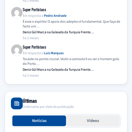
há 2 meses
Super Portistass
Em resposta a
Pedro Andrade
É esse o espírito! O apoio dos adeptos é fundamental. Que faça de
facto um…
Deniz Gül Marca na Goleada da Turquia Frente…
há 2 meses
Super Portistass
Em resposta a
Luis Marques
Tocaste no ponto crucial. Vestir a camisola 9 ou ser o homem golo
do Porto…
Deniz Gül Marca na Goleada da Turquia Frente…
há 2 meses
Últimas
Ordenadas por data de publicação
Notícias
Vídeos