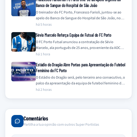
Banco de Sangue do Hospital de São João
O treinador do FC Porto, Francesco Farioli, juntou-se ao
apelo do Banco de Sangue do Hospital de São João, no
Porto, para…
há 5 horas
Sévio Marcelo Reforça Equipa de Futsal do FC Porto
O FC Porto Futsal anunciou a contratação de Sévio
Marcelo, ala português de 25 anos, proveniente da ADCR
Caxinas Poça Barca, para…
há 1 hora
Estádio do Dragão Abre Portas para Apresentação do Futebol
Feminino do FC Porto
O Estádio do Dragão será, pelo terceiro ano consecutivo, o
palco da apresentação da equipa de futebol feminino do
FC Porto, num…
há 2 horas
Comentários
Partilha a tua opinião com outros Super Portistas