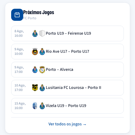
Próximos Jogos
FC Porto
8 Ago,
Porto U19 – Feirense U19
16:00
9 Ago,
Rio Ave U17 – Porto U17
10:00
9 Ago,
Porto – Alverca
17:00
10 Ago,
Lusitania FC Lourosa – Porto II
17:00
15 Ago,
Vizela U19 – Porto U19
16:00
Ver todos os jogos →