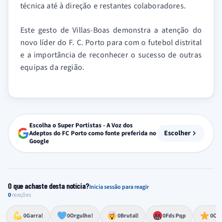
técnica até à direção e restantes colaboradores.
Este gesto de Villas-Boas demonstra a atenção do
novo líder do F. C. Porto para com o futebol distrital
e a importância de reconhecer o sucesso de outras
equipas da região.
Escolha o Super Portistas - A Voz dos
Escolher
Adeptos do FC Porto como fonte preferida no
Google
O que achaste desta notícia?
Inicia sessão para reagir
0
reações
Esforço, determinação, aprovação forte
Lealdade, amor clubístico, sentimento profundo
Impressionante, chocante, de grande impacto
Reação de desespero, raiva, frustração ou espanto extremo
Excelência, destaque, o melhor
0
Garra!
0
Orgulho!
0
Brutal!
0
Fds Pqp
0
Cra