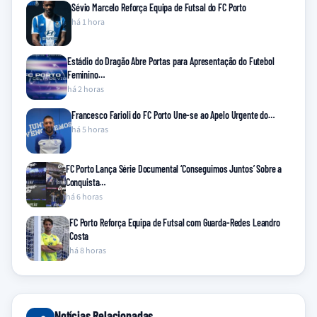
Sévio Marcelo Reforça Equipa de Futsal do FC Porto
há 1 hora
Estádio do Dragão Abre Portas para Apresentação do Futebol
Feminino…
há 2 horas
Francesco Farioli do FC Porto Une-se ao Apelo Urgente do…
há 5 horas
FC Porto Lança Série Documental ‘Conseguimos Juntos’ Sobre a
Conquista…
há 6 horas
FC Porto Reforça Equipa de Futsal com Guarda-Redes Leandro
Costa
há 8 horas
Notícias Relacionadas