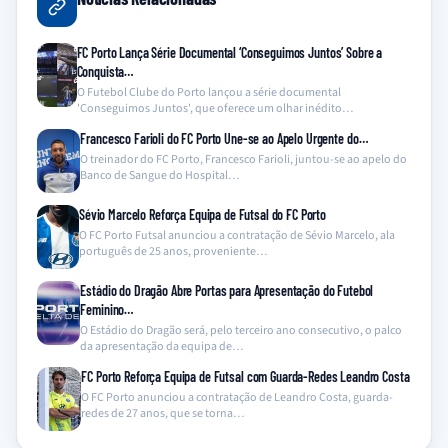
FC Porto Lança Série Documental ‘Conseguimos Juntos’ Sobre a
Conquista…
O Futebol Clube do Porto lançou a série documental
'Conseguimos Juntos', que oferece um olhar inédito…
Francesco Farioli do FC Porto Une-se ao Apelo Urgente do…
O treinador do FC Porto, Francesco Farioli, juntou-se ao apelo do
Banco de Sangue do Hospital…
Sévio Marcelo Reforça Equipa de Futsal do FC Porto
O FC Porto Futsal anunciou a contratação de Sévio Marcelo, ala
português de 25 anos, proveniente…
Estádio do Dragão Abre Portas para Apresentação do Futebol
Feminino…
O Estádio do Dragão será, pelo terceiro ano consecutivo, o palco
da apresentação da equipa de…
FC Porto Reforça Equipa de Futsal com Guarda-Redes Leandro Costa
O FC Porto anunciou a contratação de Leandro Costa, guarda-
redes de 27 anos, que se torna…