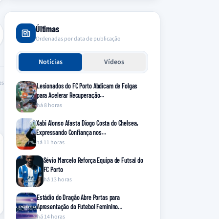
Últimas
Ordenadas por data de publicação
Notícias
Vídeos
es
Lesionados do FC Porto Abdicam de Folgas
para Acelerar Recuperação…
há 8 horas
Xabi Alonso Afasta Diogo Costa do Chelsea,
Expressando Confiança nos…
há 11 horas
Sévio Marcelo Reforça Equipa de Futsal do
FC Porto
há 13 horas
Estádio do Dragão Abre Portas para
Apresentação do Futebol Feminino…
há 14 horas