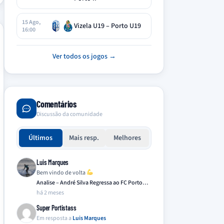
15 Ago,
Vizela U19 – Porto U19
16:00
Ver todos os jogos →
Comentários
Discussão da comunidade
Últimos
Mais resp.
Melhores
Luis Marques
Bem vindo de volta
Analise – André Silva Regressa ao FC Porto…
há 2 meses
Super Portistass
Em resposta a
Luis Marques