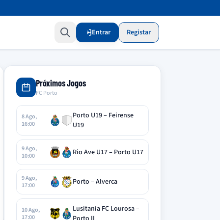
Entrar
Registar
Próximos Jogos
FC Porto
Porto U19 – Feirense
8 Ago,
16:00
U19
9 Ago,
Rio Ave U17 – Porto U17
10:00
9 Ago,
Porto – Alverca
17:00
Lusitania FC Lourosa –
10 Ago,
17:00
Porto II