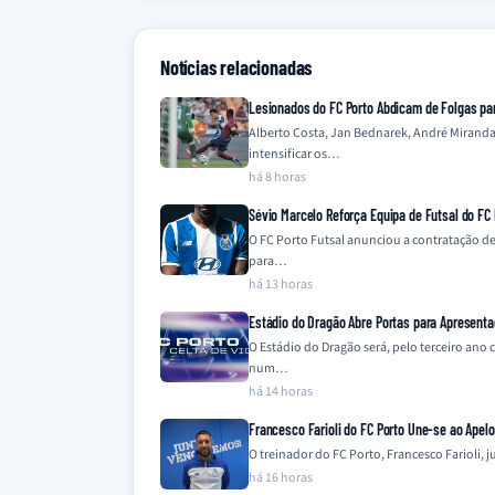
Notícias relacionadas
Lesionados do FC Porto Abdicam de Folgas par
Alberto Costa, Jan Bednarek, André Miranda
intensificar os…
há 8 horas
Sévio Marcelo Reforça Equipa de Futsal do FC 
O FC Porto Futsal anunciou a contratação de
para…
há 13 horas
Estádio do Dragão Abre Portas para Apresenta
O Estádio do Dragão será, pelo terceiro ano
num…
há 14 horas
Francesco Farioli do FC Porto Une-se ao Apel
O treinador do FC Porto, Francesco Farioli,
há 16 horas