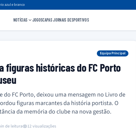
io azul e branco
NOTÍCIAS
JOGOS
CAPAS JORNAIS DESPORTIVOS
Equipa Principal
 figuras históricas do FC Porto
Museu
nte do FC Porto, deixou uma mensagem no Livro de
rdou figuras marcantes da história portista. O
rtância da memória do clube na nova gestão.
in de leitura
12 visualizações