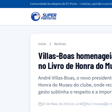
Comunidade de adeptos do FC Porto — notícias, opinião e convív
Início
Notícias
Villas-Boas homenageia
no Livro de Honra do 
André Villas-Boas, o novo preside
Honra do Museu do clube, onde reco
gesto sublinha o respeito e a impo
20 de Maio de 2026 às 12:48
há 3 meses
1 m