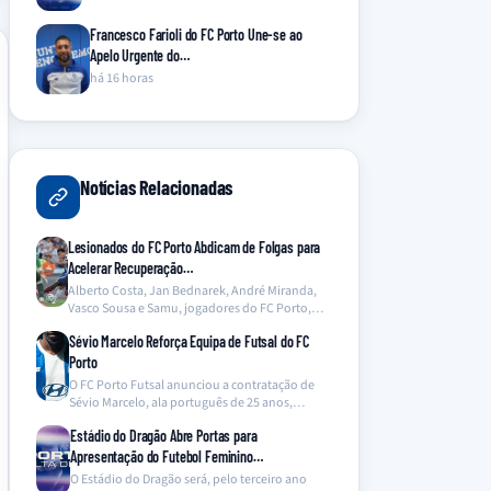
Francesco Farioli do FC Porto Une-se ao
Apelo Urgente do…
há 16 horas
Notícias Relacionadas
Lesionados do FC Porto Abdicam de Folgas para
Acelerar Recuperação…
Alberto Costa, Jan Bednarek, André Miranda,
Vasco Sousa e Samu, jogadores do FC Porto,
abdicaram dos…
Sévio Marcelo Reforça Equipa de Futsal do FC
Porto
O FC Porto Futsal anunciou a contratação de
Sévio Marcelo, ala português de 25 anos,
proveniente…
Estádio do Dragão Abre Portas para
Apresentação do Futebol Feminino…
O Estádio do Dragão será, pelo terceiro ano