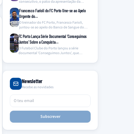
consecutivo, o palco da apresentação da
equipa de…
Francesco Farioli do FC Porto Une-se ao Apelo
Urgente do…
O treinador do FC Porto, Francesco Farioli,
juntou-se ao apelo do Banco de Sangue do
Hospital…
FC Porto Lança Série Documental ‘Conseguimos
Juntos’ Sobre a Conquista…
O Futebol Clube do Porto lançou a série
documental 'Conseguimos Juntos', que
oferece um olhar inédito…
Newsletter
Recebe as novidades
Subscrever