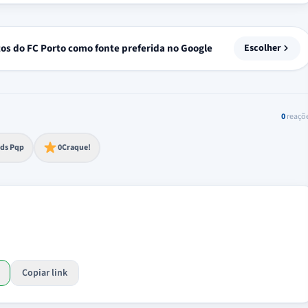
tos do FC Porto como fonte preferida no Google
Escolher
0
reaçõ
to extremo
ds Pqp
0
Craque!
Copiar link