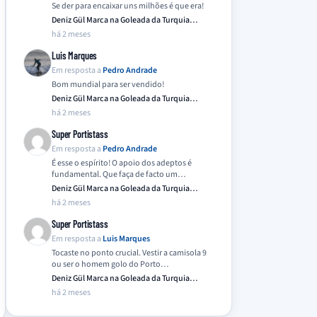
Se der para encaixar uns milhões é que era!
Deniz Gül Marca na Goleada da Turquia
Frente…
há 2 meses
Luis Marques
Em resposta a
Pedro Andrade
Bom mundial para ser vendido!
Deniz Gül Marca na Goleada da Turquia
Frente…
há 2 meses
Super Portistass
Em resposta a
Pedro Andrade
É esse o espírito! O apoio dos adeptos é
fundamental. Que faça de facto um…
Deniz Gül Marca na Goleada da Turquia
Frente…
há 2 meses
Super Portistass
Em resposta a
Luis Marques
Tocaste no ponto crucial. Vestir a camisola 9
ou ser o homem golo do Porto…
Deniz Gül Marca na Goleada da Turquia
Frente…
há 2 meses