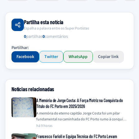
Partilha esta notícia
Espalha a palavra entre os Super Portistas
0
partilhas
0
comentários
Partilhar:
Facebook
Twitter
WhatsApp
Copiar link
Notícias relacionadas
A Memória de Jorge Costa: A Força Motriz na Conquista do
Título do FC Porto em 2025/2026
A memória do eterno capitão Jorge Costa foi um pilar
fundamental na caminhada do FC Porto rumo à conquista
do título da…
há 9 horas
Francesco Farioli e Equipa Técnica do FC Porto Levam