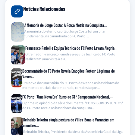
Notícias Relacionadas
A Memória de Jorge Costa: A Força Motriz na Conquista…
A memória do eterno capitão Jorge Costa foi um pilar
fundamental na caminhada do FC Porto…
Francesco Farioli e Equipa Técnica do FC Porto Levam Alegria…
O treinador Francesco Farioli e a equipa técnica do FC Porto
realizaram uma visita à ala…
Documentário do FC Porto Revela Emoções Fortes: Lágrimas de
Vasco…
Um novo documentário do FC Porto desvenda os bastidores de
momentos cruciais da temporada, com destaque…
FC Porto: ‘Uma Nova Era’ Rumo ao 31.º Campeonato Nacional,…
O primeiro episódio da série documental 'CONSEGUIMOS JUNTOS'
do FC Porto revela os bastidores da conquista…
Reinaldo Teixeira elogia postura de Villas-Boas e Varandas em
reuniões…
Reinaldo Teixeira, Presidente da Mesa da Assembleia Geral da Liga