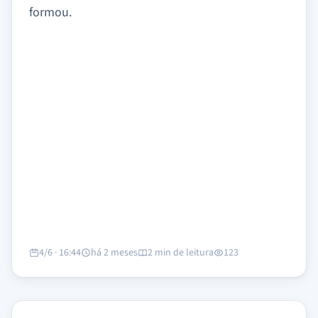
formou.
4/6 · 16:44
há 2 meses
2 min de leitura
123