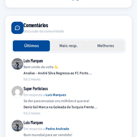
Comentários
Discussão da comunidade
Últimos
Mais resp.
Melhores
Luis Marques
Bem vindo de volta
Analise – André Silva Regressa ao FC Porto…
há 2 meses
Super Portistass
Em resposta a
Luis Marques
Se der para encaixar uns milhões é que era!
Deniz Gül Marca na Goleada da Turquia Frente…
há 2 meses
Luis Marques
Em resposta a
Pedro Andrade
Bom mundial para ser vendido!