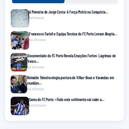
A Memória de Jorge Costa: A Força Motriz na Conquista…
há 9 horas
Francesco Farioli e Equipa Técnica do FC Porto Levam Alegria…
há 10 horas
Documentário do FC Porto Revela Emoções Fortes: Lágrimas de
Vasco…
há 10 horas
Reinaldo Teixeira elogia postura de Villas-Boas e Varandas em
reuniões…
há 10 horas
Samu do FC Porto: «Todo este sofrimento vai valer a…
há 12 horas