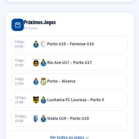
Próximos Jogos
FC Porto
8 Ago,
Porto U19 – Feirense U19
16:00
9 Ago,
Rio Ave U17 – Porto U17
10:00
9 Ago,
Porto – Alverca
17:00
10 Ago,
Lusitania FC Lourosa – Porto II
17:00
15 Ago,
Vizela U19 – Porto U19
16:00
Ver todos os jogos →