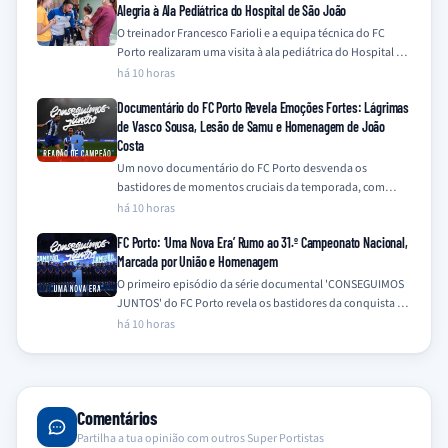
Alegria à Ala Pediátrica do Hospital de São João
O treinador Francesco Farioli e a equipa técnica do FC
Porto realizaram uma visita à ala pediátrica do Hospital de
São João,…
há 10 horas
Documentário do FC Porto Revela Emoções Fortes: Lágrimas
de Vasco Sousa, Lesão de Samu e Homenagem de João
Costa
Um novo documentário do FC Porto desvenda os
bastidores de momentos cruciais da temporada, com
destaque para a emotiva recuperação de Vasco…
há 10 horas
FC Porto: ‘Uma Nova Era’ Rumo ao 31.º Campeonato Nacional,
Marcada por União e Homenagem
O primeiro episódio da série documental 'CONSEGUIMOS
JUNTOS' do FC Porto revela os bastidores da conquista do
31.º Campeonato Nacional na época…
há 10 horas
Comentários
Partilha a tua opinião com outros Super Portistas