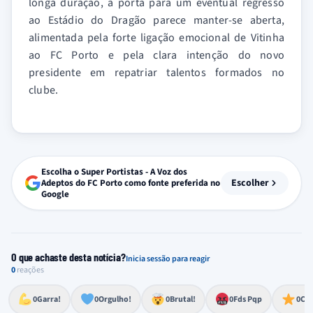
longa duração, a porta para um eventual regresso
ao Estádio do Dragão parece manter-se aberta,
alimentada pela forte ligação emocional de Vitinha
ao FC Porto e pela clara intenção do novo
presidente em repatriar talentos formados no
clube.
Escolha o Super Portistas - A Voz dos
Escolher
Adeptos do FC Porto como fonte preferida no
Google
O que achaste desta notícia?
Inicia sessão para reagir
0
reações
Esforço, determinação, aprovação forte
Lealdade, amor clubístico, sentimento profundo
Impressionante, chocante, de grande impacto
Reação de desespero, raiva, frustração ou espanto extremo
Excelência, destaque, o melhor
0
Garra!
0
Orgulho!
0
Brutal!
0
Fds Pqp
0
Cra