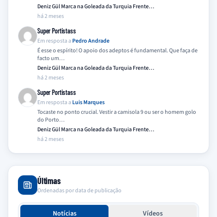
Deniz Gül Marca na Goleada da Turquia Frente…
há 2 meses
Super Portistass
Em resposta a
Pedro Andrade
É esse o espírito! O apoio dos adeptos é fundamental. Que faça de
facto um…
Deniz Gül Marca na Goleada da Turquia Frente…
há 2 meses
Super Portistass
Em resposta a
Luis Marques
Tocaste no ponto crucial. Vestir a camisola 9 ou ser o homem golo
do Porto…
Deniz Gül Marca na Goleada da Turquia Frente…
há 2 meses
Últimas
Ordenadas por data de publicação
Notícias
Vídeos