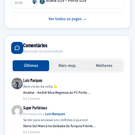
Vizela U19 – Porto U19
16:00
Ver todos os jogos →
Comentários
Discussão da comunidade
Últimos
Mais resp.
Melhores
Luis Marques
Bem vindo de volta
Analise – André Silva Regressa ao FC Porto…
há 2 meses
Super Portistass
Em resposta a
Luis Marques
Se der para encaixar uns milhões é que era!
Deniz Gül Marca na Goleada da Turquia Frente…
há 2 meses