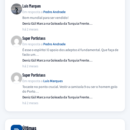
Luis Marques
Em resposta a
Pedro Andrade
Bom mundial para ser vendido!
Deniz Gül Marca na Goleada da Turquia Frente…
há 2 meses
Super Portistass
Em resposta a
Pedro Andrade
É esse o espírito! O apoio dos adeptos é fundamental. Que faça de
facto um…
Deniz Gül Marca na Goleada da Turquia Frente…
há 2 meses
Super Portistass
Em resposta a
Luis Marques
Tocaste no ponto crucial. Vestir a camisola 9 ou ser o homem golo
do Porto…
Deniz Gül Marca na Goleada da Turquia Frente…
há 2 meses
Últimas