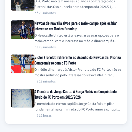
O FC Porto não tem nos seus planos a contratação dos
futebolistas Oso e Joselu para a temporada 2026/27,
contrariando recentes especulações…
há 23 minutos
Newcastle reavalia alvos para o meio-campo após esfriar
interesse em Morten Frendrup
O Newcastle United está a reavaliar as suas opções para o
meio-campo, com o interesse no médio dinamarquês
Morten Frendrup, do Génova,…
há 23 minutos
Victor Froholdt Indiferente ao Assédio do Newcastle, Prioriza
Compromisso com o FC Porto
O médio dinamarquês Victor Froholdt, do FC Porto, não se
mostra seduzido pelo interesse do Newcastle United,
mantendo-se focado no seu compromisso…
há 23 minutos
A Memória de Jorge Costa: A Força Motriz na Conquista do
Título do FC Porto em 2025/2026
A memória do eterno capitão Jorge Costa foi um pilar
fundamental na caminhada do FC Porto rumo à conquista
do título da…
há 12 horas