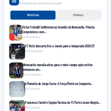
Ordenadas por data de publicação
Notícias
Vídeos
Victor Froholdt Indiferente ao Assédio do Newcastle, Prioriza
Compromisso com…
há 23 minutos
FC Porto descarta Oso e Joselu para a temporada 2026/27
há 23 minutos
Newcastle reavalia alvos para o meio-campo após esfriar
interesse em…
há 23 minutos
A Memória de Jorge Costa: A Força Motriz na Conquista…
há 12 horas
Francesco Farioli e Equipa Técnica do FC Porto Levam Alegria…
há 13 horas