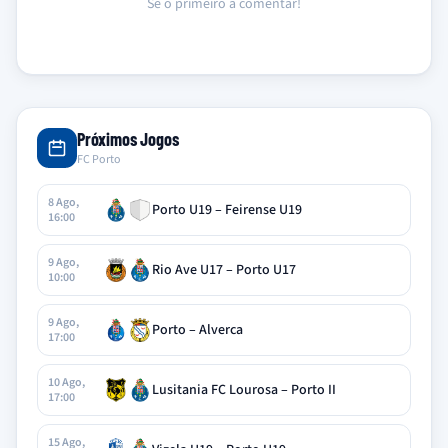
Sê o primeiro a comentar!
Próximos Jogos
FC Porto
8 Ago,
Porto U19 – Feirense U19
16:00
9 Ago,
Rio Ave U17 – Porto U17
10:00
9 Ago,
Porto – Alverca
17:00
10 Ago,
Lusitania FC Lourosa – Porto II
17:00
15 Ago,