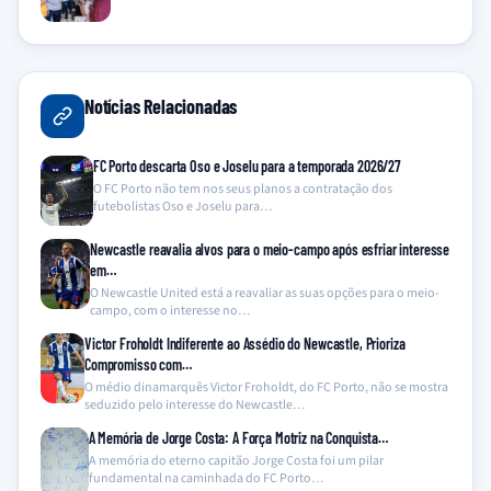
Notícias Relacionadas
FC Porto descarta Oso e Joselu para a temporada 2026/27
O FC Porto não tem nos seus planos a contratação dos
futebolistas Oso e Joselu para…
Newcastle reavalia alvos para o meio-campo após esfriar interesse
em…
O Newcastle United está a reavaliar as suas opções para o meio-
campo, com o interesse no…
Victor Froholdt Indiferente ao Assédio do Newcastle, Prioriza
Compromisso com…
O médio dinamarquês Victor Froholdt, do FC Porto, não se mostra
seduzido pelo interesse do Newcastle…
A Memória de Jorge Costa: A Força Motriz na Conquista…
A memória do eterno capitão Jorge Costa foi um pilar
fundamental na caminhada do FC Porto…