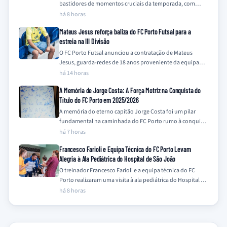
bastidores de momentos cruciais da temporada, com
destaque para a emotiva recuperação de Vasco…
há 8 horas
Mateus Jesus reforça baliza do FC Porto Futsal para a
estreia na III Divisão
O FC Porto Futsal anunciou a contratação de Mateus
Jesus, guarda-redes de 18 anos proveniente da equipa
Sub-19 do clube, para a…
há 14 horas
A Memória de Jorge Costa: A Força Motriz na Conquista do
Título do FC Porto em 2025/2026
A memória do eterno capitão Jorge Costa foi um pilar
fundamental na caminhada do FC Porto rumo à conquista
do título da…
há 7 horas
Francesco Farioli e Equipa Técnica do FC Porto Levam
Alegria à Ala Pediátrica do Hospital de São João
O treinador Francesco Farioli e a equipa técnica do FC
Porto realizaram uma visita à ala pediátrica do Hospital de
São João,…
há 8 horas