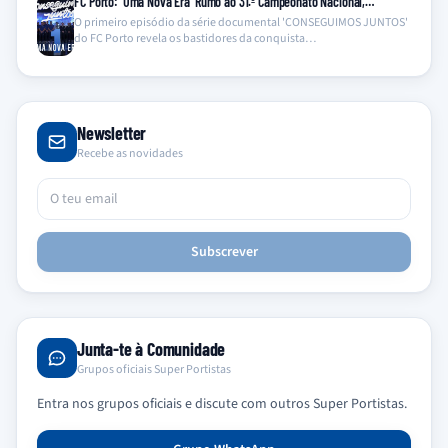
FC Porto: ‘Uma Nova Era’ Rumo ao 31.º Campeonato Nacional,…
O primeiro episódio da série documental 'CONSEGUIMOS JUNTOS'
do FC Porto revela os bastidores da conquista…
Newsletter
Recebe as novidades
Subscrever
Junta-te à Comunidade
Grupos oficiais Super Portistas
Entra nos grupos oficiais e discute com outros Super Portistas.