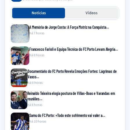
Notícias
Vídeos
A Memória de Jorge Costa: A Força Motriz na Conquista…
há 7 horas
Francesco Farioli e Equipa Técnica do FC Porto Levam Alegria…
há 8 horas
Documentário do FC Porto Revela Emoções Fortes: Lágrimas de
Vasco…
há 8 horas
Reinaldo Teixeira elogia postura de Villas-Boas e Varandas em
reuniões…
há 8 horas
Samu do FC Porto: «Todo este sofrimento vai valer a…
há 10 horas