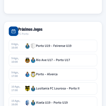
Próximos Jogos
FC Porto
8 Ago,
Porto U19 – Feirense U19
16:00
9 Ago,
Rio Ave U17 – Porto U17
10:00
9 Ago,
Porto – Alverca
17:00
10 Ago,
Lusitania FC Lourosa – Porto II
17:00
15 Ago,
Vizela U19 – Porto U19
16:00