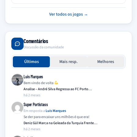
Ver todos os jogos →
Comentários
Discussão da comunidade
Últimos
Mais resp.
Melhores
Luis Marques
Bem vindo de volta
Analise – André Silva Regressa ao FC Porto…
há 2 meses
Super Portistass
Em resposta a
Luis Marques
Se der para encaixar uns milhões é que era!
Deniz Gül Marca na Goleada da Turquia Frente…
há 2 meses