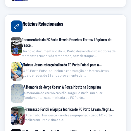
Notícias Relacionadas
Documentário do FC Porto Revela Emoções Fortes: Lágrimas de
Vasco…
Um novo documentário do FC Porto desvenda os bastidores de
momentos cruciais da temporada, com destaque…
Mateus Jesus reforça baliza do FC Porto Futsal para a…
O FC Porto Futsal anunciou a contratação de Mateus Jesus,
guarda-redes de 18 anos proveniente da…
A Memória de Jorge Costa: A Força Motriz na Conquista…
A memória do eterno capitão Jorge Costa foi um pilar
fundamental na caminhada do FC Porto…
Francesco Farioli e Equipa Técnica do FC Porto Levam Alegria…
O treinador Francesco Farioli e a equipa técnica do FC Porto
realizaram uma visita à ala…