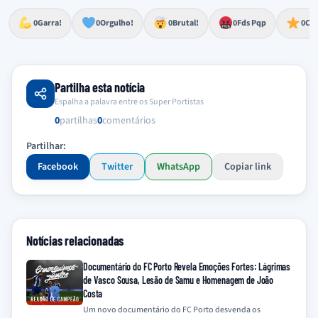
Esforço, determinação, aprovação forte
Lealdade, amor clubístico, sentimento profundo
Impressionante, chocante, de grande impacto
Reação de desespero, raiva, frustração ou espanto extremo
Excelência, destaque, o melhor
0
Garra!
0
Orgulho!
0
Brutal!
0
Fds Pqp
0
Cra
Partilha esta notícia
Espalha a palavra entre os Super Portistas
0
partilhas
0
comentários
Partilhar:
Facebook
Twitter
WhatsApp
Copiar link
Notícias relacionadas
Documentário do FC Porto Revela Emoções Fortes: Lágrimas
de Vasco Sousa, Lesão de Samu e Homenagem de João
Costa
Um novo documentário do FC Porto desvenda os