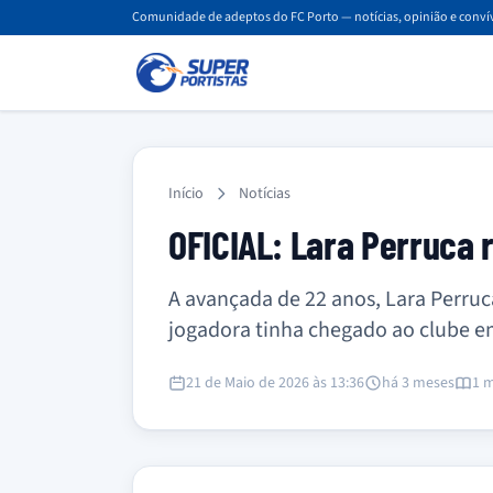
Comunidade de adeptos do FC Porto — notícias, opinião e convív
Início
Notícias
OFICIAL: Lara Perruca 
A avançada de 22 anos, Lara Perruc
jogadora tinha chegado ao clube e
21 de Maio de 2026 às 13:36
há 3 meses
1 m