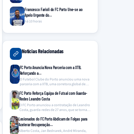
Francesco Farioli do FC Porto Une-se ao
Apelo Urgente do…
há 10 horas
Notícias Relacionadas
FC Porto Anuncia Nova Parceria com a XTB,
Reforçando a…
O Futebol Clube do Porto anunciou uma nova
parceria com a XTB, uma corretora global de…
FC Porto Reforça Equipa de Futsal com Guarda-
Redes Leandro Costa
O FC Porto anunciou a contratação de Leandro
Costa, guarda-redes de 27 anos, que se torna…
Lesionados do FC Porto Abdicam de Folgas para
Acelerar Recuperação…
Alberto Costa, Jan Bednarek, André Miranda,