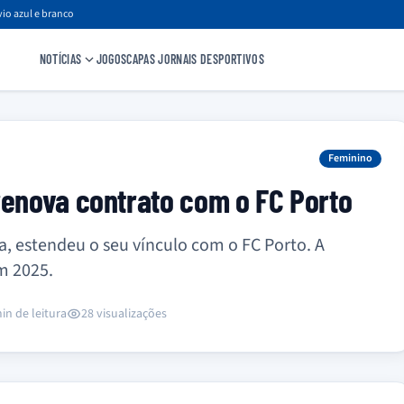
io azul e branco
NOTÍCIAS
JOGOS
CAPAS JORNAIS DESPORTIVOS
Feminino
renova contrato com o FC Porto
a, estendeu o seu vínculo com o FC Porto. A
m 2025.
in de leitura
28 visualizações