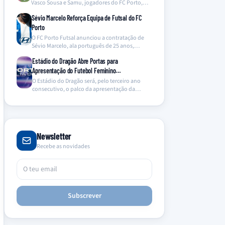
Vasco Sousa e Samu, jogadores do FC Porto,
abdicaram dos…
Sévio Marcelo Reforça Equipa de Futsal do FC
Porto
O FC Porto Futsal anunciou a contratação de
Sévio Marcelo, ala português de 25 anos,
proveniente…
Estádio do Dragão Abre Portas para
Apresentação do Futebol Feminino…
O Estádio do Dragão será, pelo terceiro ano
consecutivo, o palco da apresentação da
equipa de…
Newsletter
Recebe as novidades
Subscrever