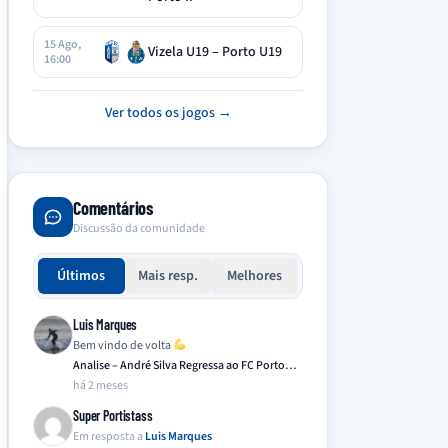
15 Ago,
Vizela U19 – Porto U19
16:00
Ver todos os jogos →
Comentários
Discussão da comunidade
Últimos
Mais resp.
Melhores
Luis Marques
Bem vindo de volta
Analise – André Silva Regressa ao FC Porto…
há 2 meses
Super Portistass
Em resposta a
Luis Marques