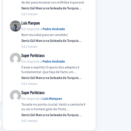
Se der para encaixar uns milhões é que era!
Deniz Gül Marca na Goleada da Turquia
Frente…
há 2 meses
Luis Marques
Em resposta a
Pedro Andrade
Bom mundial para ser vendido!
Deniz Gül Marca na Goleada da Turquia
Frente…
há 2 meses
Super Portistass
Em resposta a
Pedro Andrade
É esse o espírito! O apoio dos adeptos é
fundamental. Que faça de facto um…
Deniz Gül Marca na Goleada da Turquia
Frente…
há 2 meses
Super Portistass
Em resposta a
Luis Marques
Tocaste no ponto crucial. Vestir a camisola 9
ou ser o homem golo do Porto…
Deniz Gül Marca na Goleada da Turquia
Frente…
há 2 meses