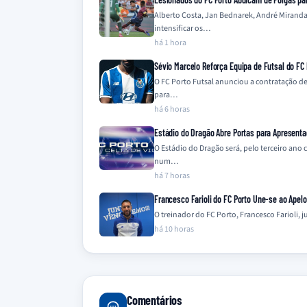
Alberto Costa, Jan Bednarek, André Miranda
intensificar os…
há 1 hora
Sévio Marcelo Reforça Equipa de Futsal do FC 
O FC Porto Futsal anunciou a contratação de
para…
há 6 horas
Estádio do Dragão Abre Portas para Apresenta
O Estádio do Dragão será, pelo terceiro ano
num…
há 7 horas
Francesco Farioli do FC Porto Une-se ao Apel
O treinador do FC Porto, Francesco Farioli,
há 10 horas
Comentários