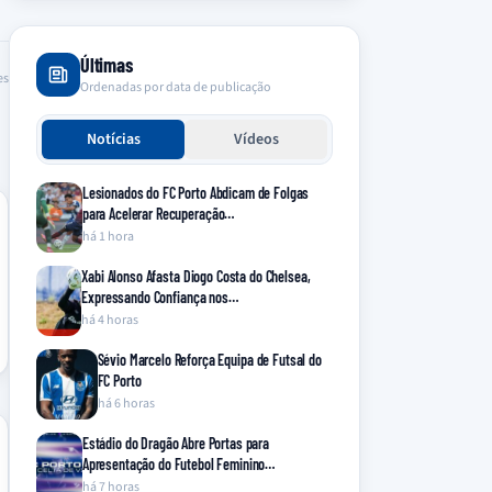
Últimas
es
Ordenadas por data de publicação
Notícias
Vídeos
Lesionados do FC Porto Abdicam de Folgas
para Acelerar Recuperação…
há 1 hora
Xabi Alonso Afasta Diogo Costa do Chelsea,
Expressando Confiança nos…
há 4 horas
Sévio Marcelo Reforça Equipa de Futsal do
FC Porto
há 6 horas
Estádio do Dragão Abre Portas para
Apresentação do Futebol Feminino…
há 7 horas