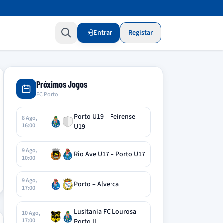
Entrar
Registar
Próximos Jogos
FC Porto
Porto U19 – Feirense
8 Ago,
16:00
U19
9 Ago,
Rio Ave U17 – Porto U17
10:00
9 Ago,
Porto – Alverca
17:00
Lusitania FC Lourosa –
10 Ago,
17:00
Porto II