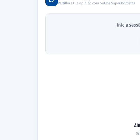
Partilha a tua opinião com outros Super Portistas
Inicia sess
Ai
Sê